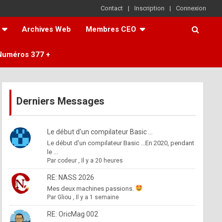
Contact
Inscription
Connexion
Archives Web
Membres CEO
Numéros 377 +
Derniers Messages
Le début d'un compilateur Basic ...
Le début d'un compilateur Basic ...En 2020, pendant
le ...
Par
codeur
,
Il y a 20 heures
RE: NASS 2026
Mes deux machines passions.
Par
Gliou
,
Il y a 1 semaine
RE: OricMag 002