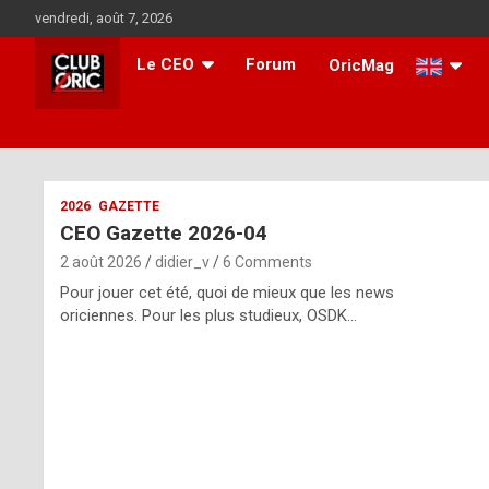
Skip
vendredi, août 7, 2026
to
content
Le CEO
Forum
OricMag
i
2026
GAZETTE
CEO Gazette 2026-04
t
2 août 2026
didier_v
6 Comments
r
Pour jouer cet été, quoi de mieux que les news
e
oriciennes. Pour les plus studieux, OSDK…
g
u
l
a