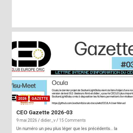
r
l
y
d
i
ff
i
c
u
2026
GAZETTE
l
CEO Gazette 2026-03
t
9 mai 2026
didier_v
15 Comments
t
Un numéro un peu plus léger que les précédents… la