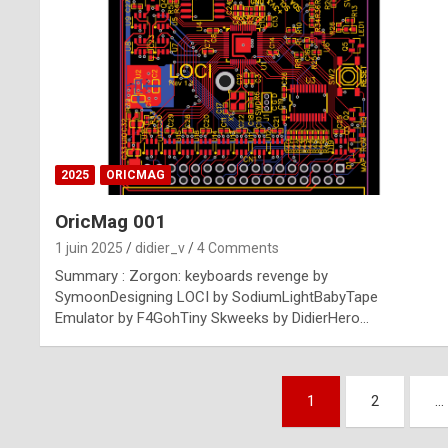
n
u
i
n
e
2025
ORICMAG
R
OricMag 001
o
1 juin 2025
didier_v
4 Comments
l
Summary : Zorgon: keyboards revenge by
e
SymoonDesigning LOCI by SodiumLightBabyTape
Emulator by F4GohTiny Skweeks by DidierHero…
x
r
Pagination
e
1
2
…
des
p