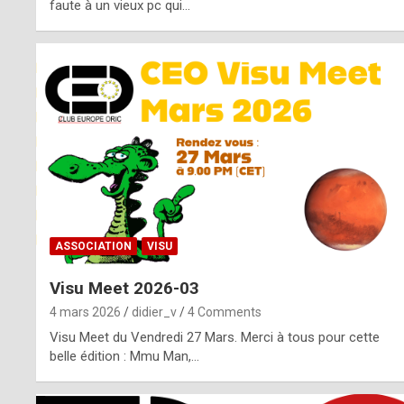
o
faute à un vieux pc qui…
s
p
o
t
,
a
s
ASSOCIATION
VISU
i
Visu Meet 2026-03
d
4 mars 2026
didier_v
4 Comments
e
Visu Meet du Vendredi 27 Mars. Merci à tous pour cette
belle édition : Mmu Man,…
f
r