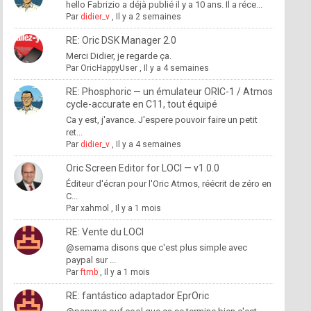
hello Fabrizio a déjà publié il y a 10 ans. Il a réce...
Par
didier_v
,
Il y a 2 semaines
RE: Oric DSK Manager 2.0
Merci Didier, je regarde ça.
Par
OricHappyUser
,
Il y a 4 semaines
RE: Phosphoric — un émulateur ORIC-1 / Atmos
cycle-accurate en C11, tout équipé
Ca y est, j'avance. J'espere pouvoir faire un petit
ret...
Par
didier_v
,
Il y a 4 semaines
Oric Screen Editor for LOCI — v1.0.0
Éditeur d'écran pour l'Oric Atmos, réécrit de zéro en
C...
Par
xahmol
,
Il y a 1 mois
RE: Vente du LOCI
@semama disons que c'est plus simple avec
paypal sur ...
Par
ftmb
,
Il y a 1 mois
RE: fantástico adaptador EprOric