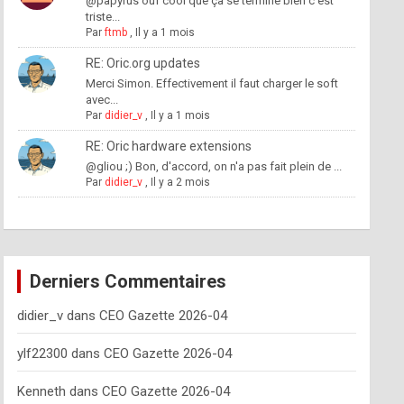
@papyrus ouf cool que ça se termine bien c'est
triste...
Par
ftmb
,
Il y a 1 mois
RE: Oric.org updates
Merci Simon. Effectivement il faut charger le soft
avec...
Par
didier_v
,
Il y a 1 mois
RE: Oric hardware extensions
@gliou ;) Bon, d'accord, on n'a pas fait plein de ...
Par
didier_v
,
Il y a 2 mois
Derniers Commentaires
didier_v
dans
CEO Gazette 2026-04
ylf22300
dans
CEO Gazette 2026-04
Kenneth
dans
CEO Gazette 2026-04