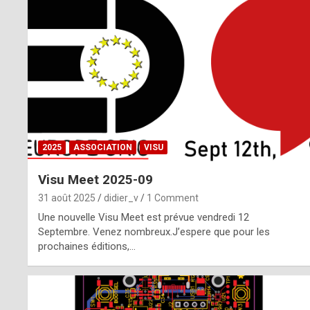
o
m
m
a
y
b
2025
ASSOCIATION
VISU
e
Visu Meet 2025-09
b
31 août 2025
didier_v
1 Comment
y
Une nouvelle Visu Meet est prévue vendredi 12
Septembre. Venez nombreux.J’espere que pour les
a
prochaines éditions,…
g
e