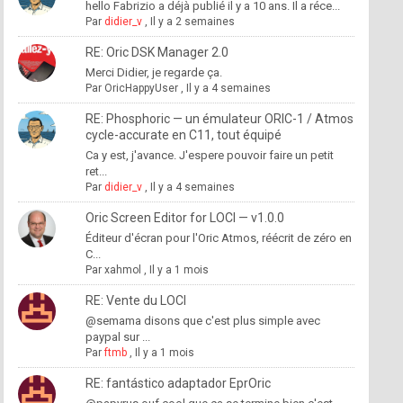
hello Fabrizio a déjà publié il y a 10 ans. Il a réce...
Par
didier_v
,
Il y a 2 semaines
RE: Oric DSK Manager 2.0
Merci Didier, je regarde ça.
Par
OricHappyUser
,
Il y a 4 semaines
RE: Phosphoric — un émulateur ORIC-1 / Atmos
cycle-accurate en C11, tout équipé
Ca y est, j'avance. J'espere pouvoir faire un petit
ret...
Par
didier_v
,
Il y a 4 semaines
Oric Screen Editor for LOCI — v1.0.0
Éditeur d'écran pour l'Oric Atmos, réécrit de zéro en
C...
Par
xahmol
,
Il y a 1 mois
RE: Vente du LOCI
@semama disons que c'est plus simple avec
paypal sur ...
Par
ftmb
,
Il y a 1 mois
RE: fantástico adaptador EprOric