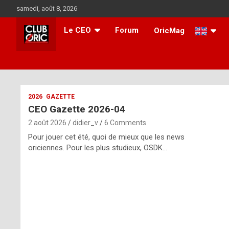
Skip
samedi, août 8, 2026
to
content
Le CEO
Forum
OricMag
i
2026
GAZETTE
CEO Gazette 2026-04
t
2 août 2026
didier_v
6 Comments
r
Pour jouer cet été, quoi de mieux que les news
e
oriciennes. Pour les plus studieux, OSDK…
g
u
l
a