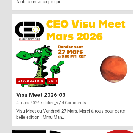
o
faute à un vieux pc qui…
s
p
o
t
,
a
s
ASSOCIATION
VISU
i
Visu Meet 2026-03
d
4 mars 2026
didier_v
4 Comments
e
Visu Meet du Vendredi 27 Mars. Merci à tous pour cette
belle édition : Mmu Man,…
f
r