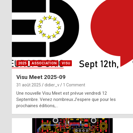
o
m
m
a
y
b
2025
ASSOCIATION
VISU
e
Visu Meet 2025-09
b
31 août 2025
didier_v
1 Comment
y
Une nouvelle Visu Meet est prévue vendredi 12
Septembre. Venez nombreux.J’espere que pour les
a
prochaines éditions,…
g
e