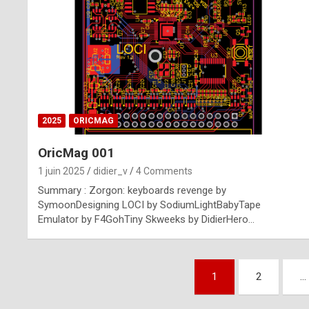
n
u
i
n
e
2025
ORICMAG
R
OricMag 001
o
1 juin 2025
didier_v
4 Comments
l
Summary : Zorgon: keyboards revenge by
e
SymoonDesigning LOCI by SodiumLightBabyTape
Emulator by F4GohTiny Skweeks by DidierHero…
x
r
Pagination
e
1
2
…
des
p