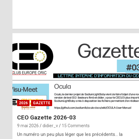
r
l
y
d
i
ff
i
c
u
2026
GAZETTE
l
CEO Gazette 2026-03
t
9 mai 2026
didier_v
15 Comments
t
Un numéro un peu plus léger que les précédents… la