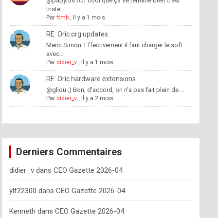
@papyrus ouf cool que ça se termine bien c'est
triste...
Par
ftmb
,
Il y a 1 mois
RE: Oric.org updates
Merci Simon. Effectivement il faut charger le soft
avec...
Par
didier_v
,
Il y a 1 mois
RE: Oric hardware extensions
@gliou ;) Bon, d'accord, on n'a pas fait plein de ...
Par
didier_v
,
Il y a 2 mois
Derniers Commentaires
didier_v
dans
CEO Gazette 2026-04
ylf22300
dans
CEO Gazette 2026-04
Kenneth
dans
CEO Gazette 2026-04