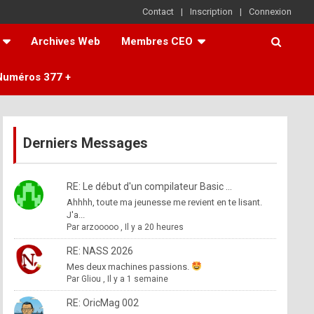
Contact
Inscription
Connexion
Archives Web
Membres CEO
Numéros 377 +
Derniers Messages
RE: Le début d'un compilateur Basic ...
Ahhhh, toute ma jeunesse me revient en te lisant.
J'a...
Par
arzooooo
,
Il y a 20 heures
RE: NASS 2026
Mes deux machines passions.
Par
Gliou
,
Il y a 1 semaine
RE: OricMag 002