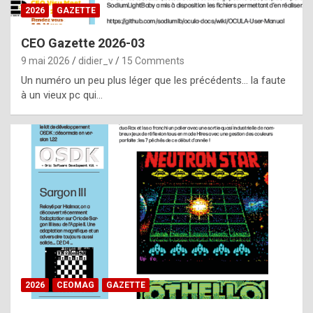
s
2026
GAZETTE
i
CEO Gazette 2026-03
d
9 mai 2026
didier_v
15 Comments
e
Un numéro un peu plus léger que les précédents… la faute
f
à un vieux pc qui…
r
o
m
m
a
y
b
e
b
2026
CEOMAG
GAZETTE
y
a