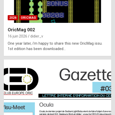
i
ff
2026
ORICMAG
i
c
OricMag 002
u
16 juin 2026
didier_v
l
One year later, i’m happy to share this new OricMag issu.
1st edition has been downloaded…
t
t
o
s
p
o
t
,
a