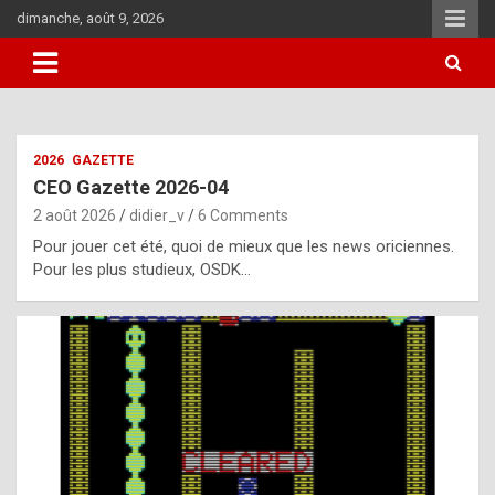
Skip
dimanche, août 9, 2026
to
content
i
2026
GAZETTE
t
CEO Gazette 2026-04
r
2 août 2026
didier_v
6 Comments
e
Pour jouer cet été, quoi de mieux que les news oriciennes.
g
Pour les plus studieux, OSDK…
u
l
a
r
l
y
d