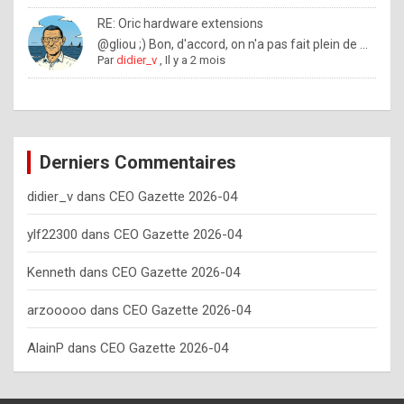
o
RE: Oric hardware extensions
w
@gliou ;) Bon, d'accord, on n'a pas fait plein de ...
Par
didier_v
,
Il y a 2 mois
o
f
t
e
Derniers Commentaires
n
didier_v
dans
CEO Gazette 2026-04
y
o
ylf22300
dans
CEO Gazette 2026-04
u
Kenneth
dans
CEO Gazette 2026-04
s
h
arzooooo
dans
CEO Gazette 2026-04
o
AlainP
dans
CEO Gazette 2026-04
u
l