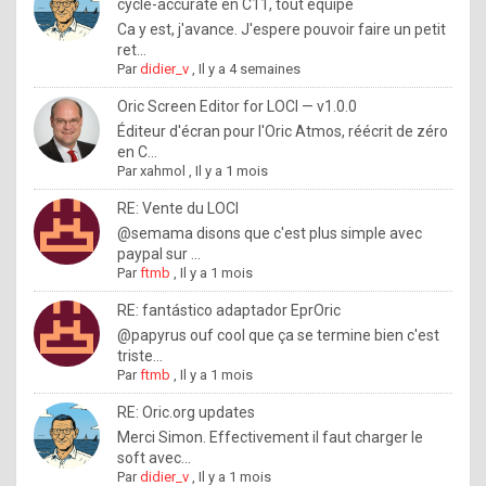
I
cycle-accurate en C11, tout équipé
Ca y est, j'avance. J'espere pouvoir faire un petit
f
ret...
y
Par
didier_v
,
Il y a 4 semaines
o
Oric Screen Editor for LOCI — v1.0.0
u
Éditeur d'écran pour l'Oric Atmos, réécrit de zéro
en C...
w
Par
xahmol
,
Il y a 1 mois
a
RE: Vente du LOCI
n
@semama disons que c'est plus simple avec
paypal sur ...
t
Par
ftmb
,
Il y a 1 mois
t
RE: fantástico adaptador EprOric
o
@papyrus ouf cool que ça se termine bien c'est
k
triste...
Par
ftmb
,
Il y a 1 mois
n
o
RE: Oric.org updates
Merci Simon. Effectivement il faut charger le
w
soft avec...
h
Par
didier_v
,
Il y a 1 mois