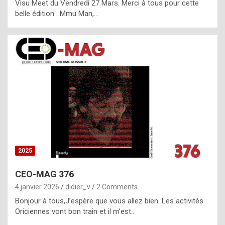
Visu Meet du Vendredi 27 Mars. Merci à tous pour cette
l
belle édition : Mmu Man,…
i
c
a
h
i
s
t
o
r
y
2025
s
CEO-MAG 376
p
4 janvier 2026
didier_v
2 Comments
e
Bonjour à tous,J’espère que vous allez bien. Les activités
c
Oriciennes vont bon train et il m’est…