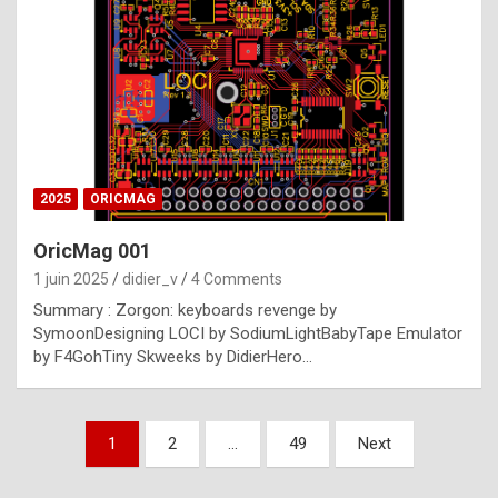
e
s
t
p
h
o
n
2025
ORICMAG
y
OricMag 001
R
1 juin 2025
didier_v
4 Comments
o
Summary : Zorgon: keyboards revenge by
l
SymoonDesigning LOCI by SodiumLightBabyTape Emulator
e
by F4GohTiny Skweeks by DidierHero…
x
a
Pagination
1
2
…
49
Next
r
des
e