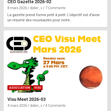
CEO Gazette 2026-02
g
8 mars 2026
didier_v
7 Comments
e
La gazette prend forme petit à petit. L’objectif est d’avoir
n
un résumé des nouveautés pour notre…
u
i
n
e
R
o
l
e
x
ASSOCIATION
VISU
r
Visu Meet 2026-03
e
4 mars 2026
didier_v
4 Comments
p