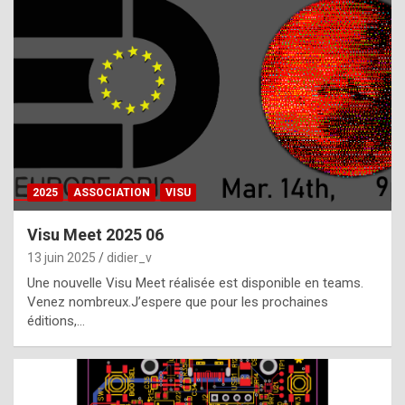
t
h
e
f
a
c
t
2025
ASSOCIATION
VISU
t
h
Visu Meet 2025 06
a
13 juin 2025
didier_v
t
Une nouvelle Visu Meet réalisée est disponible en teams.
t
Venez nombreux.J’espere que pour les prochaines
éditions,…
h
e
b