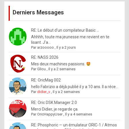
publications
9
Derniers Messages
5
%
m
RE: Le début d'un compilateur Basic ...
Ahhhh, toute ma jeunesse me revient en te
a
lisant. J'a...
d
Par
arzooooo
,
Il y a 2 jours
e
RE: NASS 2026
b
Mes deux machines passions.
Par
Gliou
,
Il y a 2 semaines
y
R
RE: OricMag 002
hello Fabrizio a déjà publié il y a 10 ans. Il a réce...
o
Par
didier_v
,
Il y a 2 semaines
l
RE: Oric DSK Manager 2.0
e
Merci Didier, je regarde ça.
x
Par
OricHappyUser
,
Il y a 4 semaines
.
RE: Phosphoric — un émulateur ORIC-1 / Atmos