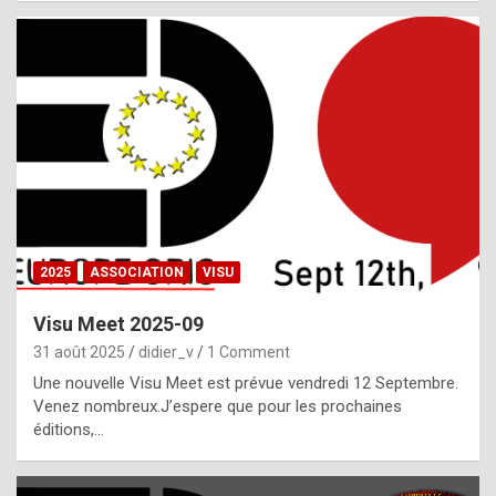
i
a
l
i
s
t
,
i
n
2025
ASSOCIATION
VISU
l
i
Visu Meet 2025-09
g
31 août 2025
didier_v
1 Comment
h
Une nouvelle Visu Meet est prévue vendredi 12 Septembre.
Venez nombreux.J’espere que pour les prochaines
t
éditions,…
o
f