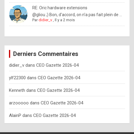
o
RE: Oric hardware extensions
w
@gliou ;) Bon, d'accord, on n'a pas fait plein de ...
Par
didier_v
,
Il y a 2 mois
o
f
t
e
Derniers Commentaires
n
didier_v
dans
CEO Gazette 2026-04
y
o
ylf22300
dans
CEO Gazette 2026-04
u
Kenneth
dans
CEO Gazette 2026-04
s
h
arzooooo
dans
CEO Gazette 2026-04
o
AlainP
dans
CEO Gazette 2026-04
u
l