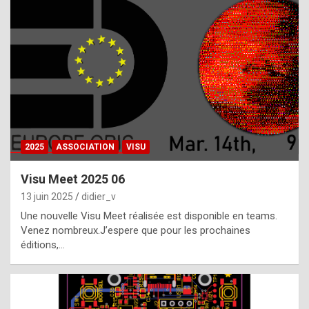
t
h
e
f
a
c
t
2025
ASSOCIATION
VISU
t
h
Visu Meet 2025 06
a
13 juin 2025
didier_v
t
Une nouvelle Visu Meet réalisée est disponible en teams.
t
Venez nombreux.J’espere que pour les prochaines
éditions,…
h
e
b