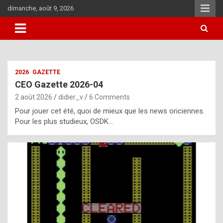
Skip
dimanche, août 9, 2026
to
content
i
2026
GAZETTE
t
CEO Gazette 2026-04
r
2 août 2026
didier_v
6 Comments
e
Pour jouer cet été, quoi de mieux que les news oriciennes.
g
Pour les plus studieux, OSDK…
u
l
a
r
l
y
d