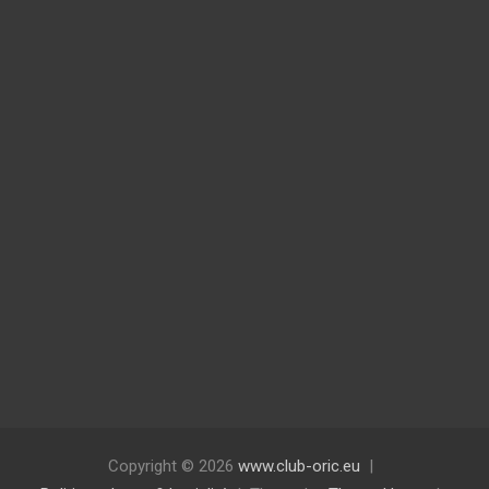
d
o
p
t
i
m
a
l
l
y
b
e
w
i
n
Copyright © 2026
www.club-oric.eu
d