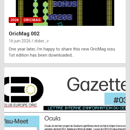
i
ff
2026
ORICMAG
i
c
OricMag 002
u
16 juin 2026
didier_v
l
One year later, i’m happy to share this new OricMag issu.
1st edition has been downloaded…
t
t
o
s
p
o
t
,
a