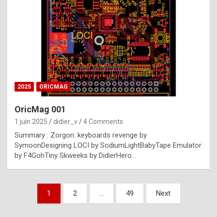
e
s
t
p
h
o
n
2025
ORICMAG
y
OricMag 001
R
1 juin 2025
didier_v
4 Comments
o
Summary : Zorgon: keyboards revenge by
l
SymoonDesigning LOCI by SodiumLightBabyTape Emulator
e
by F4GohTiny Skweeks by DidierHero…
x
a
Pagination
1
2
…
49
Next
r
des
e