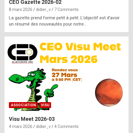
CEO Gazette 2026-02
g
8 mars 2026
didier_v
7 Comments
e
La gazette prend forme petit à petit. L’objectif est d’avoir
n
un résumé des nouveautés pour notre…
u
i
n
e
R
o
l
e
x
ASSOCIATION
VISU
r
Visu Meet 2026-03
e
4 mars 2026
didier_v
4 Comments
p