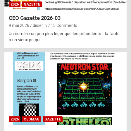
s
2026
GAZETTE
i
CEO Gazette 2026-03
d
9 mai 2026
didier_v
15 Comments
e
Un numéro un peu plus léger que les précédents… la faute
f
à un vieux pc qui…
r
o
m
m
a
y
b
e
b
2026
CEOMAG
GAZETTE
y
a