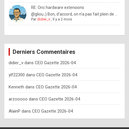
o
RE: Oric hardware extensions
w
@gliou ;) Bon, d'accord, on n'a pas fait plein de ...
Par
didier_v
,
Il y a 2 mois
o
f
t
e
Derniers Commentaires
n
didier_v
dans
CEO Gazette 2026-04
y
o
ylf22300
dans
CEO Gazette 2026-04
u
Kenneth
dans
CEO Gazette 2026-04
s
h
arzooooo
dans
CEO Gazette 2026-04
o
AlainP
dans
CEO Gazette 2026-04
u
l