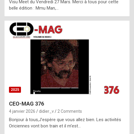
Visu Meet du Vendredi 27 Mars. Merci à tous pour cette
l
belle édition : Mmu Man,…
i
c
a
h
i
s
t
o
r
y
2025
s
CEO-MAG 376
p
4 janvier 2026
didier_v
2 Comments
e
Bonjour à tous,J’espère que vous allez bien. Les activités
c
Oriciennes vont bon train et il m’est…