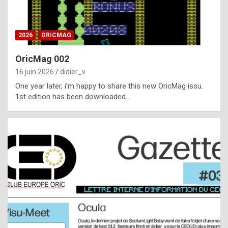
i
ff
2026
ORICMAG
i
c
OricMag 002
u
16 juin 2026
didier_v
l
One year later, i’m happy to share this new OricMag issu.
1st edition has been downloaded…
t
t
o
s
p
o
t
,
a