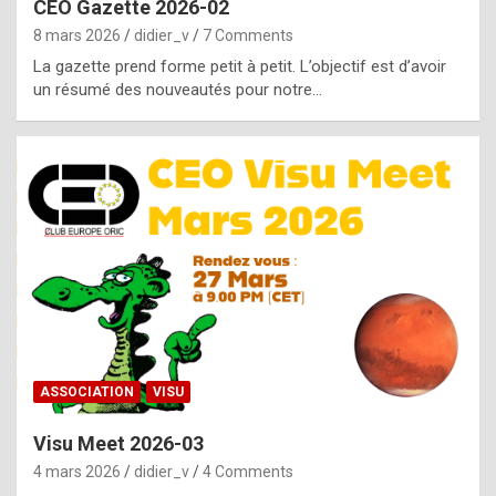
CEO Gazette 2026-02
g
8 mars 2026
didier_v
7 Comments
e
La gazette prend forme petit à petit. L’objectif est d’avoir
n
un résumé des nouveautés pour notre…
u
i
n
e
R
o
l
e
x
ASSOCIATION
VISU
r
Visu Meet 2026-03
e
4 mars 2026
didier_v
4 Comments
p