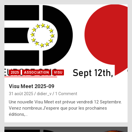
i
a
l
i
s
t
,
i
n
2025
ASSOCIATION
VISU
l
i
Visu Meet 2025-09
g
31 août 2025
didier_v
1 Comment
h
Une nouvelle Visu Meet est prévue vendredi 12 Septembre.
Venez nombreux.J’espere que pour les prochaines
t
éditions,…
o
f