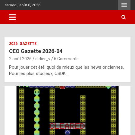
Skip
samedi, août 8, 2026
to
content
i
2026
GAZETTE
t
CEO Gazette 2026-04
r
2 août 2026
didier_v
6 Comments
e
Pour jouer cet été, quoi de mieux que les news oriciennes.
g
Pour les plus studieux, OSDK…
u
l
a
r
l
y
d