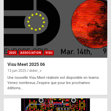
t
h
e
f
a
c
t
2025
ASSOCIATION
VISU
t
h
Visu Meet 2025 06
a
13 juin 2025
didier_v
t
Une nouvelle Visu Meet réalisée est disponible en teams.
t
Venez nombreux.J’espere que pour les prochaines
éditions,…
h
e
b