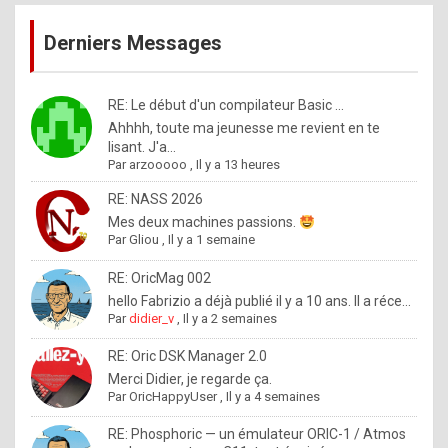
publications
9
Derniers Messages
5
%
m
RE: Le début d'un compilateur Basic ...
Ahhhh, toute ma jeunesse me revient en te
a
lisant. J'a...
d
Par
arzooooo
,
Il y a 13 heures
e
RE: NASS 2026
b
Mes deux machines passions.
Par
Gliou
,
Il y a 1 semaine
y
R
RE: OricMag 002
hello Fabrizio a déjà publié il y a 10 ans. Il a réce...
o
Par
didier_v
,
Il y a 2 semaines
l
RE: Oric DSK Manager 2.0
e
Merci Didier, je regarde ça.
x
Par
OricHappyUser
,
Il y a 4 semaines
.
RE: Phosphoric — un émulateur ORIC-1 / Atmos