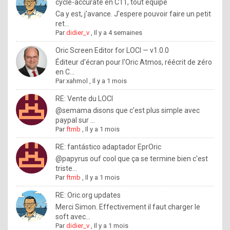
I
cycle-accurate en C11, tout équipé
Ca y est, j'avance. J'espere pouvoir faire un petit
f
ret...
y
Par
didier_v
,
Il y a 4 semaines
o
Oric Screen Editor for LOCI — v1.0.0
u
Éditeur d'écran pour l'Oric Atmos, réécrit de zéro
en C...
w
Par
xahmol
,
Il y a 1 mois
a
RE: Vente du LOCI
n
@semama disons que c'est plus simple avec
paypal sur ...
t
Par
ftmb
,
Il y a 1 mois
t
RE: fantástico adaptador EprOric
o
@papyrus ouf cool que ça se termine bien c'est
k
triste...
Par
ftmb
,
Il y a 1 mois
n
o
RE: Oric.org updates
Merci Simon. Effectivement il faut charger le
w
soft avec...
h
Par
didier_v
,
Il y a 1 mois