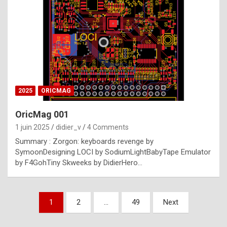
e
s
t
p
h
o
n
2025
ORICMAG
y
OricMag 001
R
1 juin 2025
didier_v
4 Comments
o
Summary : Zorgon: keyboards revenge by
l
SymoonDesigning LOCI by SodiumLightBabyTape Emulator
e
by F4GohTiny Skweeks by DidierHero…
x
a
Pagination
1
2
…
49
Next
r
des
e