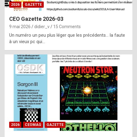
s
2026
GAZETTE
i
CEO Gazette 2026-03
d
9 mai 2026
didier_v
15 Comments
e
Un numéro un peu plus léger que les précédents… la faute
f
à un vieux pc qui…
r
o
m
m
a
y
b
e
b
2026
CEOMAG
GAZETTE
y
a