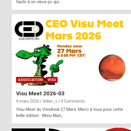
o
faute à un vieux pc qui…
s
p
o
t
,
a
s
ASSOCIATION
VISU
i
Visu Meet 2026-03
d
4 mars 2026
didier_v
4 Comments
e
Visu Meet du Vendredi 27 Mars. Merci à tous pour cette
belle édition : Mmu Man,…
f
r