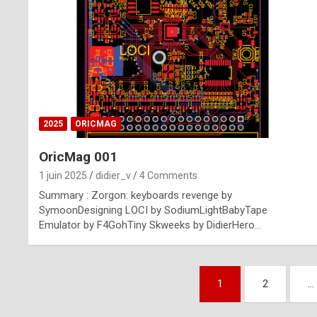
n
u
i
n
e
2025
ORICMAG
R
OricMag 001
o
1 juin 2025
didier_v
4 Comments
l
Summary : Zorgon: keyboards revenge by
e
SymoonDesigning LOCI by SodiumLightBabyTape
Emulator by F4GohTiny Skweeks by DidierHero…
x
r
Pagination
e
1
2
…
des
p