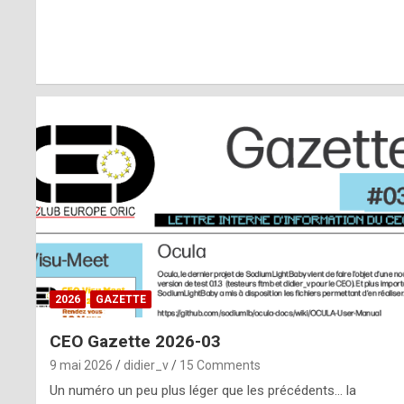
r
l
y
d
i
ff
i
c
u
2026
GAZETTE
l
CEO Gazette 2026-03
t
9 mai 2026
didier_v
15 Comments
t
Un numéro un peu plus léger que les précédents… la