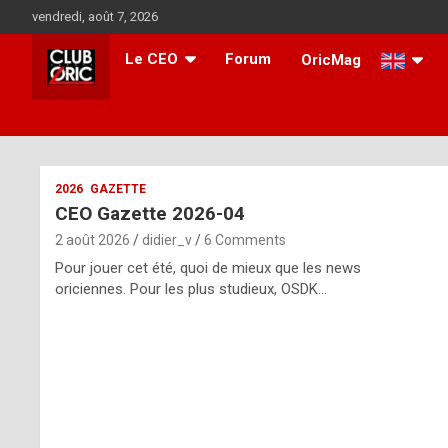
Skip
vendredi, août 7, 2026
to
content
Le CEO
Forum
OricMag
i
2026
GAZETTE
CEO Gazette 2026-04
t
2 août 2026
didier_v
6 Comments
r
Pour jouer cet été, quoi de mieux que les news
e
oriciennes. Pour les plus studieux, OSDK…
g
u
l
a