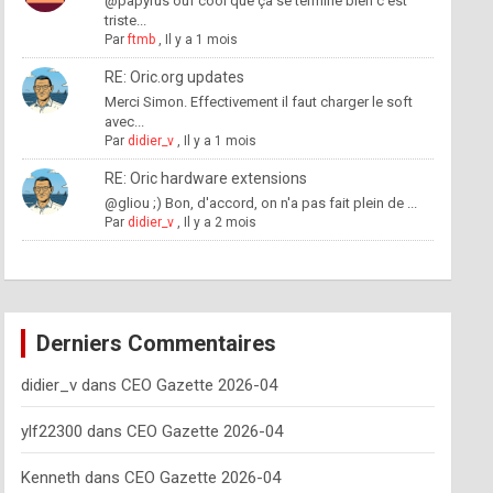
@papyrus ouf cool que ça se termine bien c'est
triste...
Par
ftmb
,
Il y a 1 mois
RE: Oric.org updates
Merci Simon. Effectivement il faut charger le soft
avec...
Par
didier_v
,
Il y a 1 mois
RE: Oric hardware extensions
@gliou ;) Bon, d'accord, on n'a pas fait plein de ...
Par
didier_v
,
Il y a 2 mois
Derniers Commentaires
didier_v
dans
CEO Gazette 2026-04
ylf22300
dans
CEO Gazette 2026-04
Kenneth
dans
CEO Gazette 2026-04