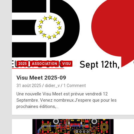
o
m
m
a
y
b
2025
ASSOCIATION
VISU
e
Visu Meet 2025-09
b
31 août 2025
didier_v
1 Comment
y
Une nouvelle Visu Meet est prévue vendredi 12
Septembre. Venez nombreux.J’espere que pour les
a
prochaines éditions,…
g
e