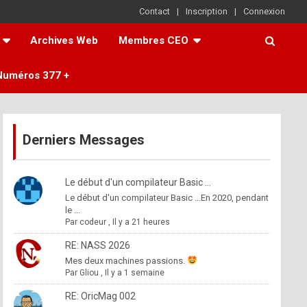
Contact
Inscription
Connexion
Archives Web
Membres CEO
Numéros 377 +
Derniers Messages
Le début d'un compilateur Basic ...
Le début d'un compilateur Basic ...En 2020, pendant
le ...
Par
codeur
,
Il y a 21 heures
RE: NASS 2026
Mes deux machines passions.
Par
Gliou
,
Il y a 1 semaine
RE: OricMag 002