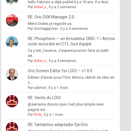
hello Fabrizio a déjà publié il y a 10 ans. Il a réce...
Par
didier_v
,
Il y a 2 semaines
RE: Oric DSK Manager 2.0
Merci Didier, je regarde ça.
Par
OricHappyUser
,
Il y a 4 semaines
RE: Phosphoric — un émulateur ORIC-1 / Atmos
cycle-accurate en C11, tout équipé
Ca y est, j'avance. J'espere pouvoir faire un petit
ret...
Par
didier_v
,
Il y a 4 semaines
Oric Screen Editor for LOCI — v1.0.0
Éditeur d'écran pour l'Oric Atmos, réécrit de zéro en
C...
Par
xahmol
,
Il y a 1 mois
RE: Vente du LOCI
@semama disons que c'est plus simple avec
paypal sur ...
Par
ftmb
,
Il y a 1 mois
RE: fantástico adaptador EprOric