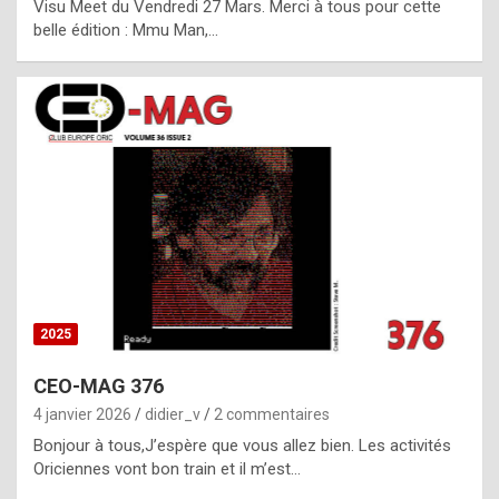
Visu Meet du Vendredi 27 Mars. Merci à tous pour cette
l
belle édition : Mmu Man,…
i
c
a
h
i
s
t
o
r
y
2025
s
CEO-MAG 376
p
4 janvier 2026
didier_v
2 commentaires
e
Bonjour à tous,J’espère que vous allez bien. Les activités
c
Oriciennes vont bon train et il m’est…