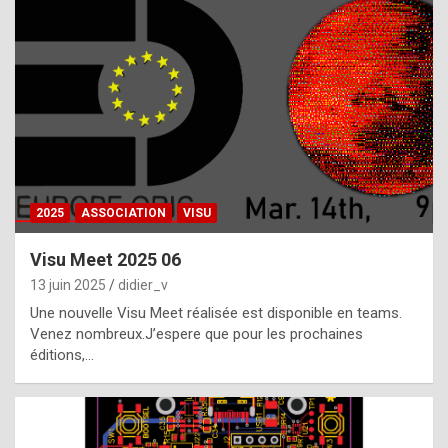
t
h
e
f
a
c
t
2025
ASSOCIATION
VISU
t
h
Visu Meet 2025 06
a
13 juin 2025
didier_v
t
Une nouvelle Visu Meet réalisée est disponible en teams.
t
Venez nombreux.J’espere que pour les prochaines
éditions,…
h
e
b