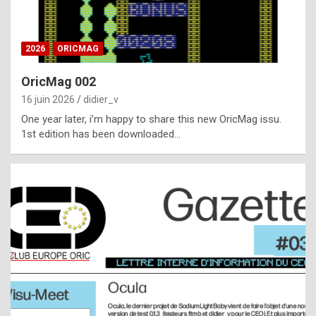
i
ff
2026
ORICMAG
i
c
OricMag 002
u
16 juin 2026
didier_v
l
One year later, i’m happy to share this new OricMag issu.
1st edition has been downloaded…
t
t
o
s
p
o
t
,
a