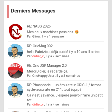
publications
9
Derniers Messages
5
%
m
RE: NASS 2026
Mes deux machines passions.
a
Par
Gliou
,
Il y a 1 semaine
d
RE: OricMag 002
e
hello Fabrizio a déjà publié il y a 10 ans. Il a réce...
b
Par
didier_v
,
Il y a 2 semaines
y
RE: Oric DSK Manager 2.0
R
Merci Didier, je regarde ça.
Par
OricHappyUser
,
Il y a 3 semaines
o
l
RE: Phosphoric — un émulateur ORIC-1 / Atmos
cycle-accurate en C11, tout équipé
e
Ca y est, j'avance. J'espere pouvoir faire un petit
x
ret...
Par
didier_v
,
Il y a 4 semaines
.