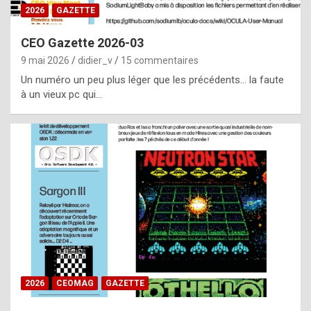
s
2026
GAZETTE
i
CEO Gazette 2026-03
d
9 mai 2026
didier_v
15 commentaires
e
Un numéro un peu plus léger que les précédents… la faute
f
à un vieux pc qui…
r
o
m
m
a
y
b
e
b
2026
CEOMAG
GAZETTE
y
a