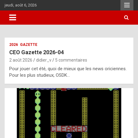
Aller
jeudi, août 6, 2026
au
contenu
i
2026
GAZETTE
t
CEO Gazette 2026-04
r
2 août 2026
didier_v
5 commentaires
e
Pour jouer cet été, quoi de mieux que les news oriciennes.
g
Pour les plus studieux, OSDK…
u
l
a
r
l
y
d