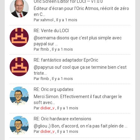
I
Oric Screen Editor for LOCI — v1.0.0
Éditeur d'écran pour l'Oric Atmos, réécrit de zéro
f
en C...
y
Par
xahmol
,
Il y a 1 mois
o
RE: Vente du LOCI
u
@semama disons que c'est plus simple avec
paypal sur ...
w
Par
ftmb
,
Il y a 1 mois
a
RE: fantástico adaptador EprOric
n
@papyrus ouf cool que ça se termine bien c'est
triste...
t
Par
ftmb
,
Il y a 1 mois
t
RE: Oric.org updates
o
Merci Simon. Effectivement il faut charger le
k
soft avec...
Par
didier_v
,
Il y a 1 mois
n
o
RE: Oric hardware extensions
@gliou ;) Bon, d'accord, on n'a pas fait plein de ...
w
Par
didier_v
,
Il y a 1 mois
h