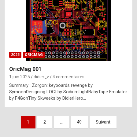
e
s
t
p
h
o
n
2025
ORICMAG
y
OricMag 001
R
1 juin 2025
didier_v
4 commentaires
o
Summary : Zorgon: keyboards revenge by
l
SymoonDesigning LOCI by SodiumLightBabyTape Emulator
e
by F4GohTiny Skweeks by DidierHero…
x
a
Pagination
1
2
…
49
Suivant
r
des
e