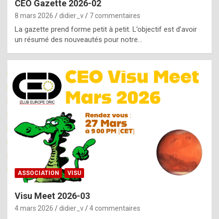
CEO Gazette 2026-02
g
8 mars 2026
didier_v
7 commentaires
e
La gazette prend forme petit à petit. L’objectif est d’avoir
n
un résumé des nouveautés pour notre…
u
i
n
e
R
o
l
e
x
ASSOCIATION
VISU
r
Visu Meet 2026-03
e
4 mars 2026
didier_v
4 commentaires
p