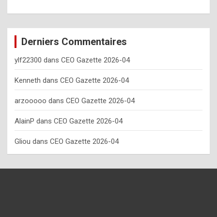
o
w
o
Derniers Commentaires
f
ylf22300
dans
CEO Gazette 2026-04
t
e
Kenneth
dans
CEO Gazette 2026-04
n
arzooooo
dans
CEO Gazette 2026-04
y
AlainP
dans
CEO Gazette 2026-04
o
u
Gliou
dans
CEO Gazette 2026-04
s
h
o
u
l