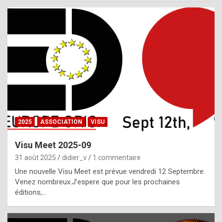
i
a
l
i
s
t
,
i
n
2025
ASSOCIATION
VISU
l
i
Visu Meet 2025-09
g
31 août 2025
didier_v
1 commentaire
h
Une nouvelle Visu Meet est prévue vendredi 12 Septembre.
Venez nombreux.J’espere que pour les prochaines
t
éditions,…
o
f