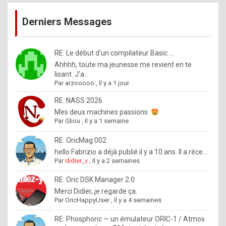
publications
9
Derniers Messages
5
%
m
RE: Le début d'un compilateur Basic ...
Ahhhh, toute ma jeunesse me revient en te
a
lisant. J'a...
d
Par
arzooooo
,
Il y a 1 jour
e
RE: NASS 2026
b
Mes deux machines passions.
Par
Gliou
,
Il y a 1 semaine
y
R
RE: OricMag 002
hello Fabrizio a déjà publié il y a 10 ans. Il a réce...
o
Par
didier_v
,
Il y a 2 semaines
l
RE: Oric DSK Manager 2.0
e
Merci Didier, je regarde ça.
x
Par
OricHappyUser
,
Il y a 4 semaines
.
RE: Phosphoric — un émulateur ORIC-1 / Atmos