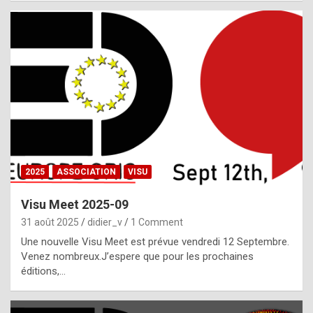
i
a
l
i
s
t
,
i
n
2025
ASSOCIATION
VISU
l
i
Visu Meet 2025-09
g
31 août 2025
didier_v
1 Comment
h
Une nouvelle Visu Meet est prévue vendredi 12 Septembre.
Venez nombreux.J’espere que pour les prochaines
t
éditions,…
o
f