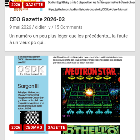
s
2026
GAZETTE
i
CEO Gazette 2026-03
d
9 mai 2026
didier_v
15 Comments
e
Un numéro un peu plus léger que les précédents… la faute
f
à un vieux pc qui…
r
o
m
m
a
y
b
e
b
2026
CEOMAG
GAZETTE
y
a