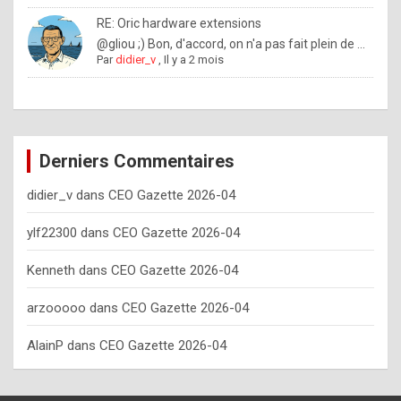
o
RE: Oric hardware extensions
w
@gliou ;) Bon, d'accord, on n'a pas fait plein de ...
Par
didier_v
,
Il y a 2 mois
o
f
t
e
Derniers Commentaires
n
didier_v
dans
CEO Gazette 2026-04
y
o
ylf22300
dans
CEO Gazette 2026-04
u
Kenneth
dans
CEO Gazette 2026-04
s
h
arzooooo
dans
CEO Gazette 2026-04
o
AlainP
dans
CEO Gazette 2026-04
u
l