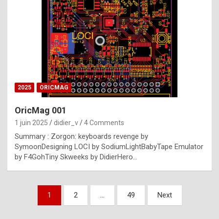
e
s
t
p
h
o
n
2025
ORICMAG
y
OricMag 001
R
1 juin 2025
didier_v
4 Comments
o
Summary : Zorgon: keyboards revenge by
l
SymoonDesigning LOCI by SodiumLightBabyTape Emulator
e
by F4GohTiny Skweeks by DidierHero…
x
a
Pagination
1
2
…
49
Next
r
des
e