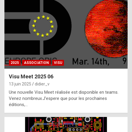
t
h
e
f
a
c
t
2025
ASSOCIATION
VISU
t
h
Visu Meet 2025 06
a
13 juin 2025
didier_v
t
Une nouvelle Visu Meet réalisée est disponible en teams.
t
Venez nombreux.J’espere que pour les prochaines
éditions,…
h
e
b