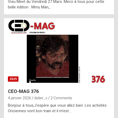
Visu Meet du Vendredi 27 Mars. Merci à tous pour cette
l
belle édition : Mmu Man,…
i
c
a
h
i
s
t
o
r
y
2025
s
CEO-MAG 376
p
4 janvier 2026
didier_v
2 Comments
e
Bonjour à tous,J’espère que vous allez bien. Les activités
c
Oriciennes vont bon train et il m’est…