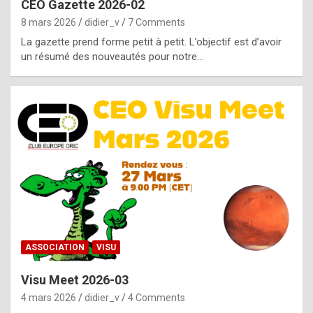
CEO Gazette 2026-02
g
8 mars 2026
didier_v
7 Comments
e
La gazette prend forme petit à petit. L’objectif est d’avoir
n
un résumé des nouveautés pour notre…
u
i
n
e
R
o
l
e
x
ASSOCIATION
VISU
r
Visu Meet 2026-03
e
4 mars 2026
didier_v
4 Comments
p