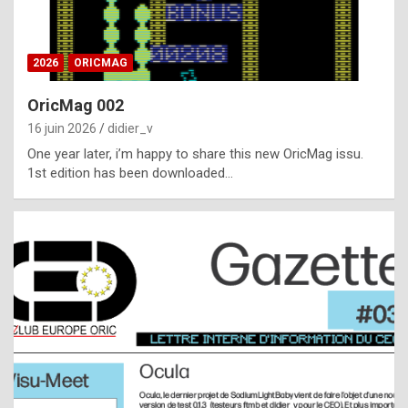
i
ff
2026
ORICMAG
i
c
OricMag 002
u
16 juin 2026
didier_v
l
One year later, i’m happy to share this new OricMag issu.
1st edition has been downloaded…
t
t
o
s
p
o
t
,
a