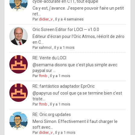
I
cycle-accurate en C11, tout équipé
Ca y est, j'avance. J'espere pouvoir faire un petit
f
ret...
y
Par
didier_v
,
Il y a 4 semaines
o
Oric Screen Editor for LOCI — v1.0.0
u
Éditeur d'écran pour l'Oric Atmos, réécrit de zéro
en C...
w
Par
xahmol
,
Il y a 1 mois
a
RE: Vente du LOCI
n
@semama disons que c'est plus simple avec
paypal sur ...
t
Par
ftmb
,
Il y a 1 mois
t
RE: fantástico adaptador EprOric
o
@papyrus ouf cool que ça se termine bien c'est
k
triste...
Par
ftmb
,
Il y a 1 mois
n
o
RE: Oric.org updates
Merci Simon. Effectivement il faut charger le
w
soft avec...
h
Par
didier_v
,
Il y a 1 mois