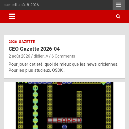
Skip
samedi, août 8, 2026
to
content
i
2026
GAZETTE
t
CEO Gazette 2026-04
r
2 août 2026
didier_v
6 Comments
e
Pour jouer cet été, quoi de mieux que les news oriciennes.
g
Pour les plus studieux, OSDK…
u
l
a
r
l
y
d