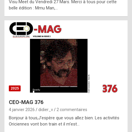
Visu Meet du Vendredi 27 Mars. Merci à tous pour cette
l
belle édition : Mmu Man,…
i
c
a
h
i
s
t
o
r
y
2025
s
CEO-MAG 376
p
4 janvier 2026
didier_v
2 commentaires
e
Bonjour à tous,J’espère que vous allez bien. Les activités
c
Oriciennes vont bon train et il m’est…