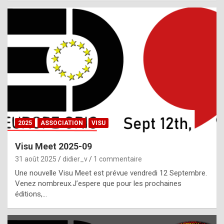
i
a
l
i
s
t
,
i
n
2025
ASSOCIATION
VISU
l
i
Visu Meet 2025-09
g
31 août 2025
didier_v
1 commentaire
h
Une nouvelle Visu Meet est prévue vendredi 12 Septembre.
Venez nombreux.J’espere que pour les prochaines
t
éditions,…
o
f