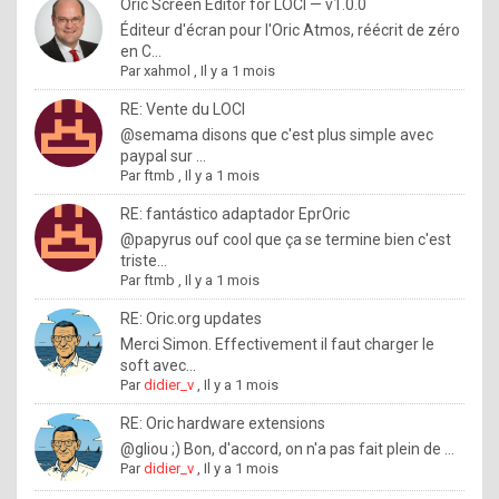
I
Oric Screen Editor for LOCI — v1.0.0
Éditeur d'écran pour l'Oric Atmos, réécrit de zéro
f
en C...
y
Par
xahmol
,
Il y a 1 mois
o
RE: Vente du LOCI
u
@semama disons que c'est plus simple avec
paypal sur ...
w
Par
ftmb
,
Il y a 1 mois
a
RE: fantástico adaptador EprOric
n
@papyrus ouf cool que ça se termine bien c'est
triste...
t
Par
ftmb
,
Il y a 1 mois
t
RE: Oric.org updates
o
Merci Simon. Effectivement il faut charger le
k
soft avec...
Par
didier_v
,
Il y a 1 mois
n
o
RE: Oric hardware extensions
@gliou ;) Bon, d'accord, on n'a pas fait plein de ...
w
Par
didier_v
,
Il y a 1 mois
h