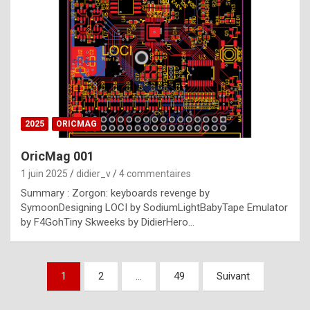
e
s
t
p
h
o
n
2025
ORICMAG
y
OricMag 001
R
1 juin 2025
didier_v
4 commentaires
o
Summary : Zorgon: keyboards revenge by
l
SymoonDesigning LOCI by SodiumLightBabyTape Emulator
e
by F4GohTiny Skweeks by DidierHero…
x
a
Pagination
1
2
…
49
Suivant
r
des
e