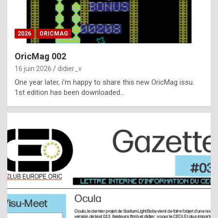
i
ff
2026
ORICMAG
i
c
OricMag 002
u
16 juin 2026
didier_v
l
One year later, i’m happy to share this new OricMag issu.
1st edition has been downloaded…
t
t
o
s
p
o
t
,
a