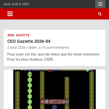
Aller
jeudi, août 6, 2026
au
contenu
i
2026
GAZETTE
t
CEO Gazette 2026-04
r
2 août 2026
didier_v
6 commentaires
e
Pour jouer cet été, quoi de mieux que les news oriciennes.
g
Pour les plus studieux, OSDK…
u
l
a
r
l
y
d