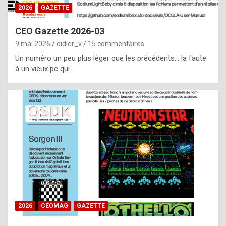
s
2026
GAZETTE
i
CEO Gazette 2026-03
d
9 mai 2026
didier_v
15 commentaires
e
Un numéro un peu plus léger que les précédents… la faute
f
à un vieux pc qui…
r
o
m
m
a
y
b
e
b
2026
CEOMAG
GAZETTE
y
a