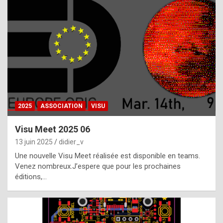
t
h
e
f
a
c
t
2025
ASSOCIATION
VISU
t
h
Visu Meet 2025 06
a
13 juin 2025
didier_v
t
Une nouvelle Visu Meet réalisée est disponible en teams.
t
Venez nombreux.J’espere que pour les prochaines
éditions,…
h
e
b