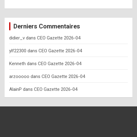
o
w
o
Derniers Commentaires
f
didier_v
dans
CEO Gazette 2026-04
t
e
ylf22300
dans
CEO Gazette 2026-04
n
Kenneth
dans
CEO Gazette 2026-04
y
arzooooo
dans
CEO Gazette 2026-04
o
u
AlainP
dans
CEO Gazette 2026-04
s
h
o
u
l