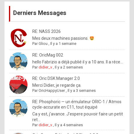
publications
9
Derniers Messages
5
%
m
RE: NASS 2026
Mes deux machines passions.
a
Par
Gliou
,
Il y a 1 semaine
d
RE: OricMag 002
e
hello Fabrizio a déjà publié il y a 10 ans. Il a réce...
b
Par
didier_v
,
Il y a 2 semaines
y
RE: Oric DSK Manager 2.0
R
Merci Didier, je regarde ça.
Par
OricHappyUser
,
Il y a 3 semaines
o
l
RE: Phosphoric — un émulateur ORIC-1 / Atmos
cycle-accurate en C11, tout équipé
e
Ca y est, j'avance. J'espere pouvoir faire un petit
x
ret...
Par
didier_v
,
Il y a 4 semaines
.