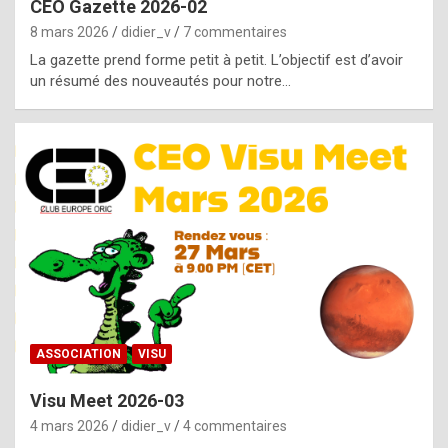
CEO Gazette 2026-02
g
8 mars 2026
didier_v
7 commentaires
e
La gazette prend forme petit à petit. L’objectif est d’avoir
n
un résumé des nouveautés pour notre…
u
i
n
e
R
o
l
e
x
ASSOCIATION
VISU
r
Visu Meet 2026-03
e
4 mars 2026
didier_v
4 commentaires
p