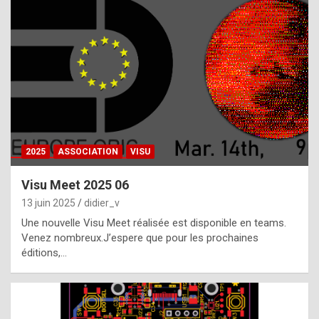
t
h
e
f
a
c
t
2025
ASSOCIATION
VISU
t
h
Visu Meet 2025 06
a
13 juin 2025
didier_v
t
Une nouvelle Visu Meet réalisée est disponible en teams.
t
Venez nombreux.J’espere que pour les prochaines
éditions,…
h
e
b