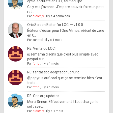
I
cycle-accurate en C11, tout équipé
Ca y est, j'avance. J'espere pouvoir faire un petit
f
ret...
y
Par
didier_v
,
Il y a 4 semaines
o
Oric Screen Editor for LOCI — v1.0.0
u
Éditeur d'écran pour l'Oric Atmos, réécrit de zéro
en C...
w
Par
xahmol
,
Il y a 1 mois
a
RE: Vente du LOCI
n
@semama disons que c'est plus simple avec
paypal sur ...
t
Par
ftmb
,
Il y a 1 mois
t
RE: fantástico adaptador EprOric
o
@papyrus ouf cool que ça se termine bien c'est
k
triste...
Par
ftmb
,
Il y a 1 mois
n
o
RE: Oric.org updates
Merci Simon. Effectivement il faut charger le
w
soft avec...
h
Par
didier_v
,
Il y a 1 mois