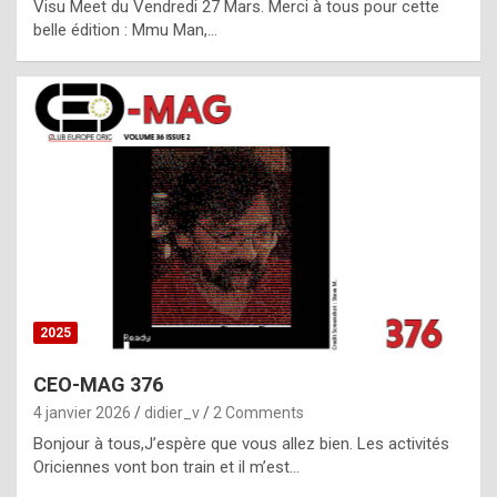
Visu Meet du Vendredi 27 Mars. Merci à tous pour cette
l
belle édition : Mmu Man,…
i
c
a
h
i
s
t
o
r
y
2025
s
CEO-MAG 376
p
4 janvier 2026
didier_v
2 Comments
e
Bonjour à tous,J’espère que vous allez bien. Les activités
c
Oriciennes vont bon train et il m’est…