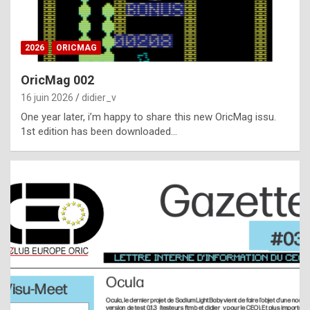
i
ff
2026
ORICMAG
i
c
OricMag 002
u
16 juin 2026
didier_v
l
One year later, i’m happy to share this new OricMag issu.
1st edition has been downloaded…
t
t
o
s
p
o
t
,
a