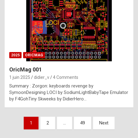
e
s
t
p
h
o
n
2025
ORICMAG
y
OricMag 001
R
1 juin 2025
didier_v
4 Comments
o
Summary : Zorgon: keyboards revenge by
l
SymoonDesigning LOCI by SodiumLightBabyTape Emulator
e
by F4GohTiny Skweeks by DidierHero…
x
a
Pagination
1
2
…
49
Next
r
des
e