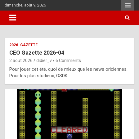
Skip
dimanche, août 9, 2026
to
content
i
2026
GAZETTE
t
CEO Gazette 2026-04
r
2 août 2026
didier_v
6 Comments
e
Pour jouer cet été, quoi de mieux que les news oriciennes.
g
Pour les plus studieux, OSDK…
u
l
a
r
l
y
d