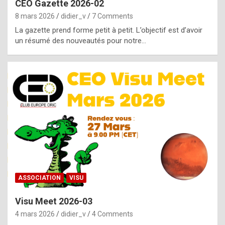
CEO Gazette 2026-02
g
8 mars 2026
didier_v
7 Comments
e
La gazette prend forme petit à petit. L’objectif est d’avoir
n
un résumé des nouveautés pour notre…
u
i
n
e
R
o
l
e
x
ASSOCIATION
VISU
r
Visu Meet 2026-03
e
4 mars 2026
didier_v
4 Comments
p