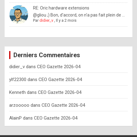
o
RE: Oric hardware extensions
w
@gliou ;) Bon, d'accord, on n'a pas fait plein de ...
Par
didier_v
,
Il y a 2 mois
o
f
t
e
Derniers Commentaires
n
didier_v
dans
CEO Gazette 2026-04
y
o
ylf22300
dans
CEO Gazette 2026-04
u
Kenneth
dans
CEO Gazette 2026-04
s
h
arzooooo
dans
CEO Gazette 2026-04
o
AlainP
dans
CEO Gazette 2026-04
u
l