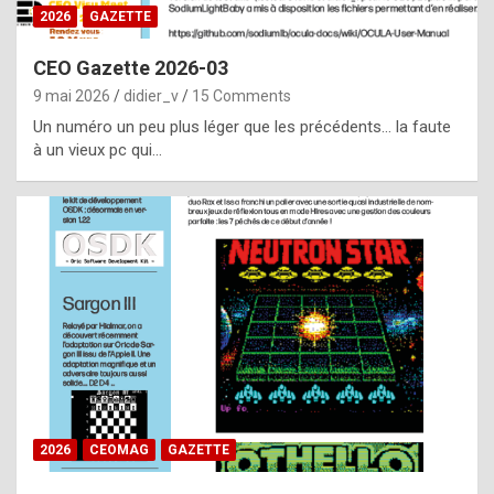
s
2026
GAZETTE
i
CEO Gazette 2026-03
d
9 mai 2026
didier_v
15 Comments
e
Un numéro un peu plus léger que les précédents… la faute
f
à un vieux pc qui…
r
o
m
m
a
y
b
e
b
2026
CEOMAG
GAZETTE
y
a