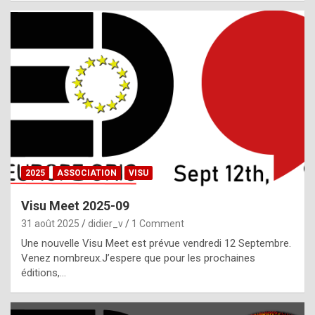
i
a
l
i
s
t
,
i
n
2025
ASSOCIATION
VISU
l
i
Visu Meet 2025-09
g
31 août 2025
didier_v
1 Comment
h
Une nouvelle Visu Meet est prévue vendredi 12 Septembre.
Venez nombreux.J’espere que pour les prochaines
t
éditions,…
o
f