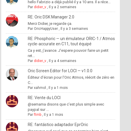
hello Fabrizio a déjà publié il y a 10 ans. Il a réce...
Par
didier_v
,
Il y a 2 semaines
RE: Oric DSK Manager 2.0
Merci Didier, je regarde ça.
Par
OricHappyUser
,
Il y a 3 semaines
RE: Phosphoric — un émulateur ORIC-1 / Atmos
cycle-accurate en C11, tout équipé
Ca y est, j'avance. J'espere pouvoir faire un petit
ret...
Par
didier_v
,
Il y a 4 semaines
Oric Screen Editor for LOCI — v1.0.0
Éditeur d'écran pour l'Oric Atmos, réécrit de zéro en
C...
Par
xahmol
,
Il y a 1 mois
RE: Vente du LOCI
@semama disons que c'est plus simple avec
paypal sur ...
Par
ftmb
,
Il y a 1 mois
RE: fantástico adaptador EprOric