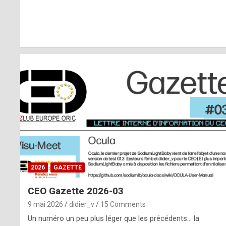
r
l
y
d
i
ff
i
c
u
2026
GAZETTE
l
CEO Gazette 2026-03
t
9 mai 2026
didier_v
15 Comments
t
Un numéro un peu plus léger que les précédents… la