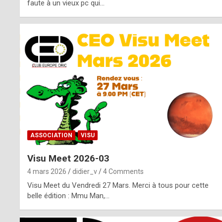
o
faute à un vieux pc qui…
s
p
o
t
,
a
s
ASSOCIATION
VISU
i
Visu Meet 2026-03
d
4 mars 2026
didier_v
4 Comments
e
Visu Meet du Vendredi 27 Mars. Merci à tous pour cette
belle édition : Mmu Man,…
f
r