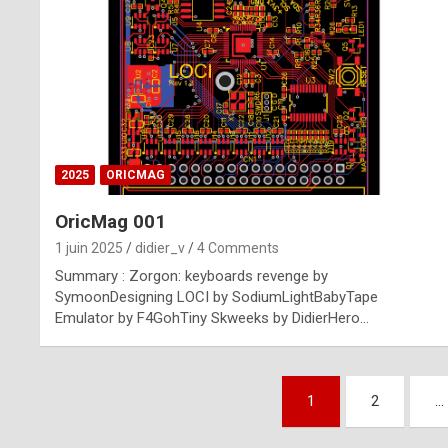
n
u
i
n
e
2025
ORICMAG
R
OricMag 001
o
1 juin 2025
didier_v
4 Comments
l
Summary : Zorgon: keyboards revenge by
e
SymoonDesigning LOCI by SodiumLightBabyTape
Emulator by F4GohTiny Skweeks by DidierHero…
x
r
Pagination
e
1
2
…
des
p