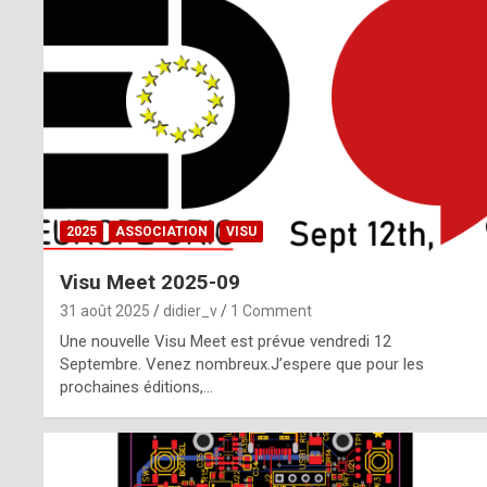
o
m
m
a
y
b
2025
ASSOCIATION
VISU
e
Visu Meet 2025-09
b
31 août 2025
didier_v
1 Comment
y
Une nouvelle Visu Meet est prévue vendredi 12
Septembre. Venez nombreux.J’espere que pour les
a
prochaines éditions,…
g
e