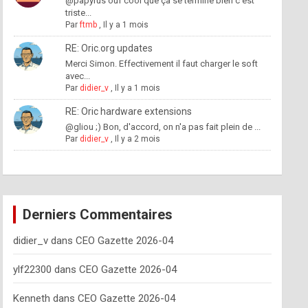
@papyrus ouf cool que ça se termine bien c'est
triste...
Par
ftmb
,
Il y a 1 mois
RE: Oric.org updates
Merci Simon. Effectivement il faut charger le soft
avec...
Par
didier_v
,
Il y a 1 mois
RE: Oric hardware extensions
@gliou ;) Bon, d'accord, on n'a pas fait plein de ...
Par
didier_v
,
Il y a 2 mois
Derniers Commentaires
didier_v
dans
CEO Gazette 2026-04
ylf22300
dans
CEO Gazette 2026-04
Kenneth
dans
CEO Gazette 2026-04