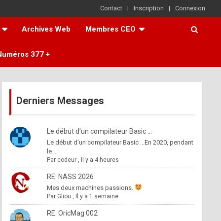
Contact
Inscription
Connexion
Archives Web
Membres CEO
Numéros 377 +
Derniers Messages
Le début d'un compilateur Basic ...
Le début d'un compilateur Basic ...En 2020, pendant
le ...
Par
codeur
,
Il y a 4 heures
RE: NASS 2026
Mes deux machines passions.
Par
Gliou
,
Il y a 1 semaine
RE: OricMag 002