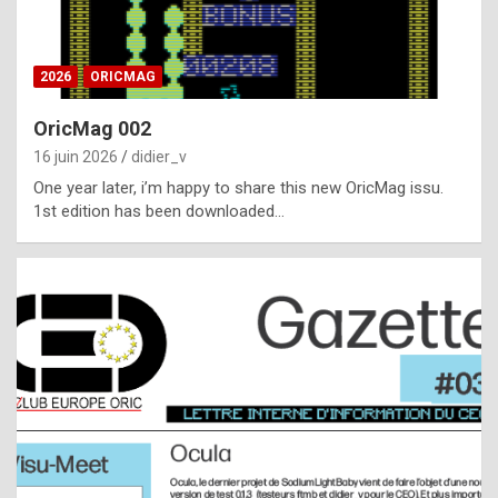
i
ff
2026
ORICMAG
i
c
OricMag 002
u
16 juin 2026
didier_v
l
One year later, i’m happy to share this new OricMag issu.
1st edition has been downloaded…
t
t
o
s
p
o
t
,
a