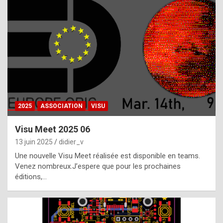
t
h
e
f
a
c
t
2025
ASSOCIATION
VISU
t
h
Visu Meet 2025 06
a
13 juin 2025
didier_v
t
Une nouvelle Visu Meet réalisée est disponible en teams.
t
Venez nombreux.J’espere que pour les prochaines
éditions,…
h
e
b