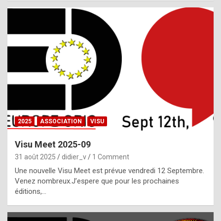
i
a
l
i
s
t
,
i
n
2025
ASSOCIATION
VISU
l
i
Visu Meet 2025-09
g
31 août 2025
didier_v
1 Comment
h
Une nouvelle Visu Meet est prévue vendredi 12 Septembre.
Venez nombreux.J’espere que pour les prochaines
t
éditions,…
o
f