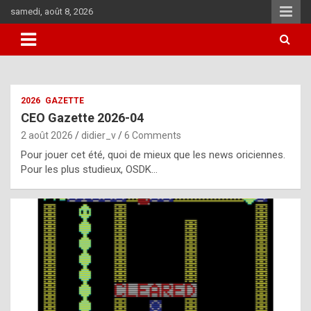
Skip
samedi, août 8, 2026
to
content
i
2026
GAZETTE
t
CEO Gazette 2026-04
r
2 août 2026
didier_v
6 Comments
e
Pour jouer cet été, quoi de mieux que les news oriciennes.
g
Pour les plus studieux, OSDK…
u
l
a
r
l
y
d