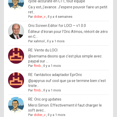
I
cycle-accurate en C11, tout équipé
Ca y est, j'avance. J'espere pouvoir faire un petit
f
ret...
y
Par
didier_v
,
Il y a 4 semaines
o
Oric Screen Editor for LOCI — v1.0.0
u
Éditeur d'écran pour l'Oric Atmos, réécrit de zéro
en C...
w
Par
xahmol
,
Il y a 1 mois
a
RE: Vente du LOCI
n
@semama disons que c'est plus simple avec
paypal sur ...
t
Par
ftmb
,
Il y a 1 mois
t
RE: fantástico adaptador EprOric
o
@papyrus ouf cool que ça se termine bien c'est
k
triste...
Par
ftmb
,
Il y a 1 mois
n
o
RE: Oric.org updates
Merci Simon. Effectivement il faut charger le
w
soft avec...
h
Par
didier_v
,
Il y a 1 mois