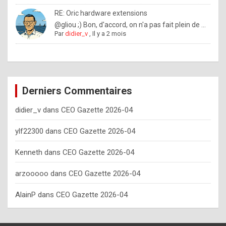
o
RE: Oric hardware extensions
w
@gliou ;) Bon, d'accord, on n'a pas fait plein de ...
Par
didier_v
,
Il y a 2 mois
o
f
t
e
Derniers Commentaires
n
didier_v
dans
CEO Gazette 2026-04
y
o
ylf22300
dans
CEO Gazette 2026-04
u
Kenneth
dans
CEO Gazette 2026-04
s
h
arzooooo
dans
CEO Gazette 2026-04
o
AlainP
dans
CEO Gazette 2026-04
u
l