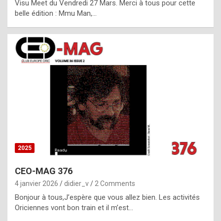
Visu Meet du Vendredi 27 Mars. Merci à tous pour cette
l
belle édition : Mmu Man,…
i
c
a
h
i
s
t
o
r
y
2025
s
CEO-MAG 376
p
4 janvier 2026
didier_v
2 Comments
e
Bonjour à tous,J’espère que vous allez bien. Les activités
c
Oriciennes vont bon train et il m’est…