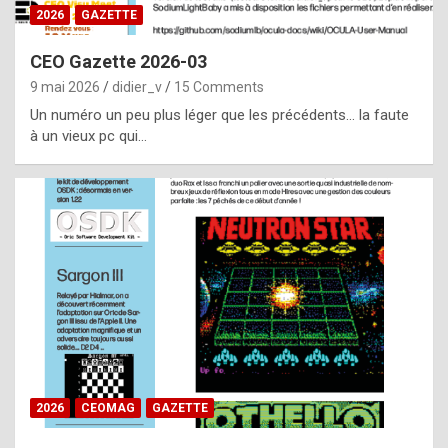
s
2026
GAZETTE
i
CEO Gazette 2026-03
d
9 mai 2026
didier_v
15 Comments
e
Un numéro un peu plus léger que les précédents… la faute
f
à un vieux pc qui…
r
o
m
m
a
y
b
e
b
2026
CEOMAG
GAZETTE
y
a