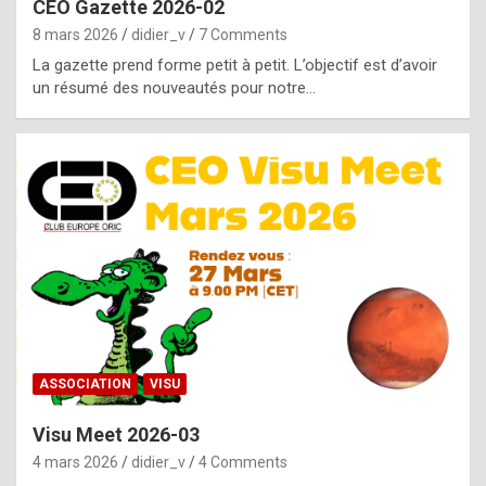
CEO Gazette 2026-02
g
8 mars 2026
didier_v
7 Comments
e
La gazette prend forme petit à petit. L’objectif est d’avoir
n
un résumé des nouveautés pour notre…
u
i
n
e
R
o
l
e
x
ASSOCIATION
VISU
r
Visu Meet 2026-03
e
4 mars 2026
didier_v
4 Comments
p