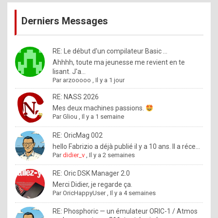
publications
9
Derniers Messages
5
%
m
RE: Le début d'un compilateur Basic ...
Ahhhh, toute ma jeunesse me revient en te
a
lisant. J'a...
d
Par
arzooooo
,
Il y a 1 jour
e
RE: NASS 2026
b
Mes deux machines passions.
Par
Gliou
,
Il y a 1 semaine
y
R
RE: OricMag 002
hello Fabrizio a déjà publié il y a 10 ans. Il a réce...
o
Par
didier_v
,
Il y a 2 semaines
l
RE: Oric DSK Manager 2.0
e
Merci Didier, je regarde ça.
x
Par
OricHappyUser
,
Il y a 4 semaines
.
RE: Phosphoric — un émulateur ORIC-1 / Atmos