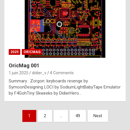
e
s
t
p
h
o
n
2025
ORICMAG
y
OricMag 001
R
1 juin 2025
didier_v
4 Comments
o
Summary : Zorgon: keyboards revenge by
l
SymoonDesigning LOCI by SodiumLightBabyTape Emulator
e
by F4GohTiny Skweeks by DidierHero…
x
a
Pagination
1
2
…
49
Next
r
des
e