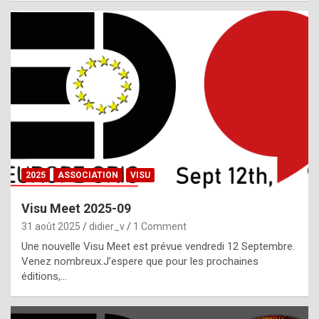
i
a
l
i
s
t
,
i
n
2025
ASSOCIATION
VISU
l
i
Visu Meet 2025-09
g
31 août 2025
didier_v
1 Comment
h
Une nouvelle Visu Meet est prévue vendredi 12 Septembre.
Venez nombreux.J’espere que pour les prochaines
t
éditions,…
o
f