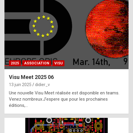
t
h
e
f
a
c
t
2025
ASSOCIATION
VISU
t
h
Visu Meet 2025 06
a
13 juin 2025
didier_v
t
Une nouvelle Visu Meet réalisée est disponible en teams.
t
Venez nombreux.J’espere que pour les prochaines
éditions,…
h
e
b