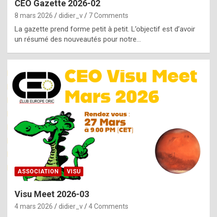
CEO Gazette 2026-02
g
8 mars 2026
didier_v
7 Comments
e
La gazette prend forme petit à petit. L’objectif est d’avoir
n
un résumé des nouveautés pour notre…
u
i
n
e
R
o
l
e
x
ASSOCIATION
VISU
r
Visu Meet 2026-03
e
4 mars 2026
didier_v
4 Comments
p