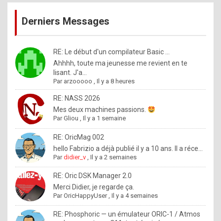
publications
9
Derniers Messages
5
%
m
RE: Le début d'un compilateur Basic ...
Ahhhh, toute ma jeunesse me revient en te
a
lisant. J'a...
d
Par
arzooooo
,
Il y a 8 heures
e
RE: NASS 2026
b
Mes deux machines passions.
Par
Gliou
,
Il y a 1 semaine
y
R
RE: OricMag 002
hello Fabrizio a déjà publié il y a 10 ans. Il a réce...
o
Par
didier_v
,
Il y a 2 semaines
l
RE: Oric DSK Manager 2.0
e
Merci Didier, je regarde ça.
x
Par
OricHappyUser
,
Il y a 4 semaines
.
RE: Phosphoric — un émulateur ORIC-1 / Atmos