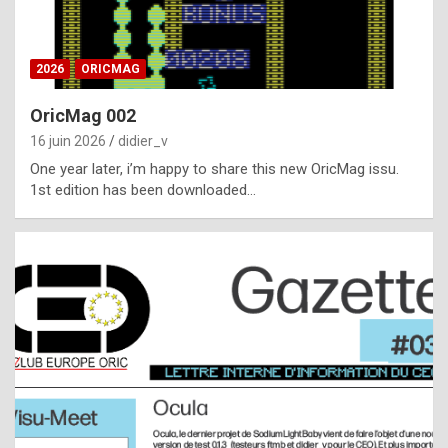
i
ff
2026
ORICMAG
i
c
OricMag 002
u
16 juin 2026
didier_v
l
One year later, i’m happy to share this new OricMag issu.
1st edition has been downloaded…
t
t
o
s
p
o
t
,
a