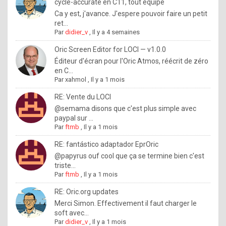
I
cycle-accurate en C11, tout équipé
Ca y est, j'avance. J'espere pouvoir faire un petit
f
ret...
y
Par
didier_v
,
Il y a 4 semaines
o
Oric Screen Editor for LOCI — v1.0.0
u
Éditeur d'écran pour l'Oric Atmos, réécrit de zéro
en C...
w
Par
xahmol
,
Il y a 1 mois
a
RE: Vente du LOCI
n
@semama disons que c'est plus simple avec
paypal sur ...
t
Par
ftmb
,
Il y a 1 mois
t
RE: fantástico adaptador EprOric
o
@papyrus ouf cool que ça se termine bien c'est
k
triste...
Par
ftmb
,
Il y a 1 mois
n
o
RE: Oric.org updates
Merci Simon. Effectivement il faut charger le
w
soft avec...
h
Par
didier_v
,
Il y a 1 mois