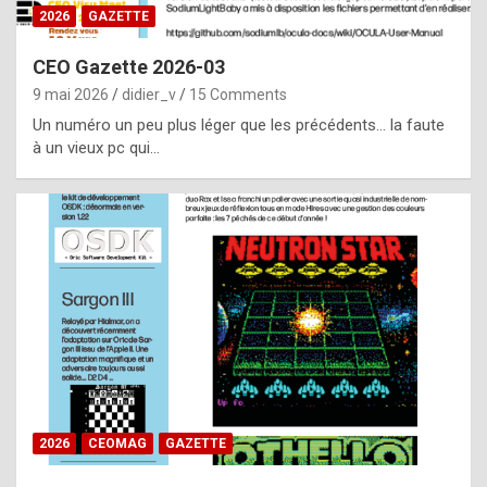
s
2026
GAZETTE
i
CEO Gazette 2026-03
d
9 mai 2026
didier_v
15 Comments
e
Un numéro un peu plus léger que les précédents… la faute
f
à un vieux pc qui…
r
o
m
m
a
y
b
e
b
2026
CEOMAG
GAZETTE
y
a