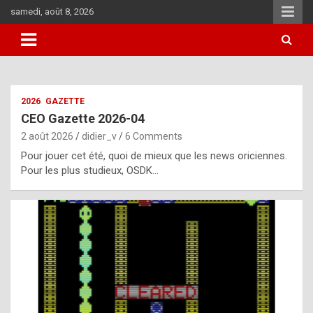
Skip
samedi, août 8, 2026
to
content
i
2026
GAZETTE
t
CEO Gazette 2026-04
r
2 août 2026
didier_v
6 Comments
e
Pour jouer cet été, quoi de mieux que les news oriciennes.
g
Pour les plus studieux, OSDK…
u
l
a
r
l
y
d