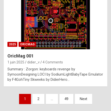
e
s
t
p
h
o
n
2025
ORICMAG
y
OricMag 001
R
1 juin 2025
didier_v
4 Comments
o
Summary : Zorgon: keyboards revenge by
l
SymoonDesigning LOCI by SodiumLightBabyTape Emulator
e
by F4GohTiny Skweeks by DidierHero…
x
a
Pagination
1
2
…
49
Next
r
des
e