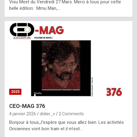
Visu Meet du Vendredi 27 Mars. Merci à tous pour cette
l
belle édition : Mmu Man,…
i
c
a
h
i
s
t
o
r
y
2025
s
CEO-MAG 376
p
4 janvier 2026
didier_v
2 Comments
e
Bonjour à tous,J’espère que vous allez bien. Les activités
c
Oriciennes vont bon train et il m’est…