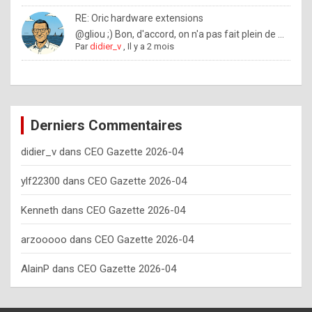
o
RE: Oric hardware extensions
w
@gliou ;) Bon, d'accord, on n'a pas fait plein de ...
Par
didier_v
,
Il y a 2 mois
o
f
t
e
Derniers Commentaires
n
didier_v
dans
CEO Gazette 2026-04
y
o
ylf22300
dans
CEO Gazette 2026-04
u
Kenneth
dans
CEO Gazette 2026-04
s
h
arzooooo
dans
CEO Gazette 2026-04
o
AlainP
dans
CEO Gazette 2026-04
u
l