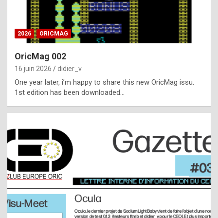
i
ff
2026
ORICMAG
i
c
OricMag 002
u
16 juin 2026
didier_v
l
One year later, i’m happy to share this new OricMag issu.
1st edition has been downloaded…
t
t
o
s
p
o
t
,
a