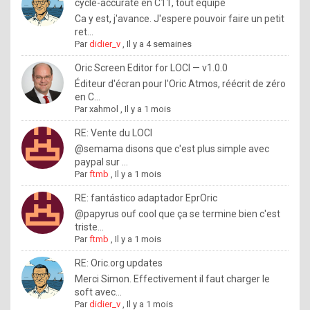
I
cycle-accurate en C11, tout équipé
Ca y est, j'avance. J'espere pouvoir faire un petit
f
ret...
y
Par
didier_v
,
Il y a 4 semaines
o
Oric Screen Editor for LOCI — v1.0.0
u
Éditeur d'écran pour l'Oric Atmos, réécrit de zéro
en C...
w
Par
xahmol
,
Il y a 1 mois
a
RE: Vente du LOCI
n
@semama disons que c'est plus simple avec
paypal sur ...
t
Par
ftmb
,
Il y a 1 mois
t
RE: fantástico adaptador EprOric
o
@papyrus ouf cool que ça se termine bien c'est
k
triste...
Par
ftmb
,
Il y a 1 mois
n
o
RE: Oric.org updates
Merci Simon. Effectivement il faut charger le
w
soft avec...
h
Par
didier_v
,
Il y a 1 mois