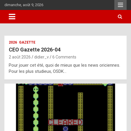
Skip
dimanche, août 9, 2026
to
content
i
2026
GAZETTE
t
CEO Gazette 2026-04
r
2 août 2026
didier_v
6 Comments
e
Pour jouer cet été, quoi de mieux que les news oriciennes.
g
Pour les plus studieux, OSDK…
u
l
a
r
l
y
d