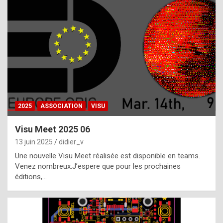
t
h
e
f
a
c
t
2025
ASSOCIATION
VISU
t
h
Visu Meet 2025 06
a
13 juin 2025
didier_v
t
Une nouvelle Visu Meet réalisée est disponible en teams.
t
Venez nombreux.J’espere que pour les prochaines
éditions,…
h
e
b