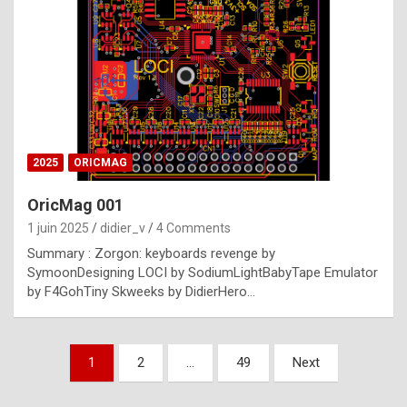
e
s
t
p
h
o
n
2025
ORICMAG
y
OricMag 001
R
1 juin 2025
didier_v
4 Comments
o
Summary : Zorgon: keyboards revenge by
l
SymoonDesigning LOCI by SodiumLightBabyTape Emulator
e
by F4GohTiny Skweeks by DidierHero…
x
a
Pagination
1
2
…
49
Next
r
des
e