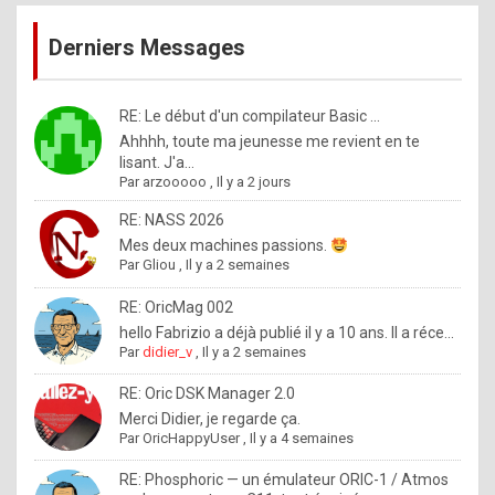
publications
9
Derniers Messages
5
%
m
RE: Le début d'un compilateur Basic ...
Ahhhh, toute ma jeunesse me revient en te
a
lisant. J'a...
d
Par
arzooooo
,
Il y a 2 jours
e
RE: NASS 2026
b
Mes deux machines passions.
Par
Gliou
,
Il y a 2 semaines
y
R
RE: OricMag 002
hello Fabrizio a déjà publié il y a 10 ans. Il a réce...
o
Par
didier_v
,
Il y a 2 semaines
l
RE: Oric DSK Manager 2.0
e
Merci Didier, je regarde ça.
x
Par
OricHappyUser
,
Il y a 4 semaines
.
RE: Phosphoric — un émulateur ORIC-1 / Atmos