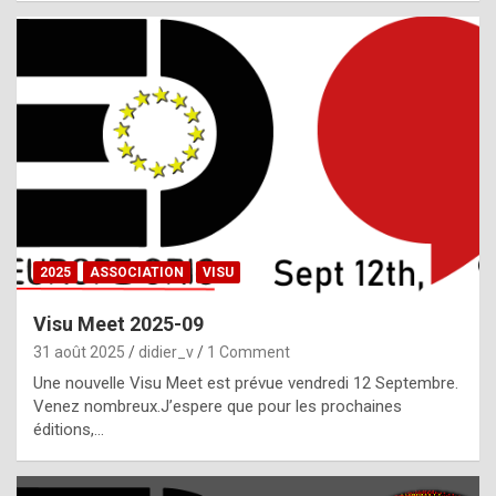
i
a
l
i
s
t
,
i
n
2025
ASSOCIATION
VISU
l
i
Visu Meet 2025-09
g
31 août 2025
didier_v
1 Comment
h
Une nouvelle Visu Meet est prévue vendredi 12 Septembre.
Venez nombreux.J’espere que pour les prochaines
t
éditions,…
o
f