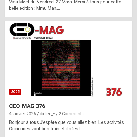
Visu Meet du Vendredi 27 Mars. Merci à tous pour cette
l
belle édition : Mmu Man,…
i
c
a
h
i
s
t
o
r
y
2025
s
CEO-MAG 376
p
4 janvier 2026
didier_v
2 Comments
e
Bonjour à tous,J’espère que vous allez bien. Les activités
c
Oriciennes vont bon train et il m’est…