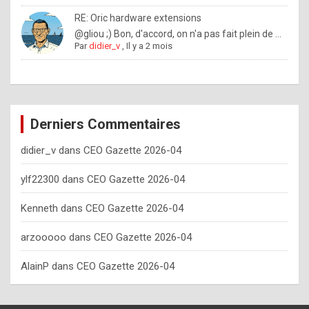
o
RE: Oric hardware extensions
w
@gliou ;) Bon, d'accord, on n'a pas fait plein de ...
Par
didier_v
,
Il y a 2 mois
o
f
t
e
Derniers Commentaires
n
didier_v
dans
CEO Gazette 2026-04
y
o
ylf22300
dans
CEO Gazette 2026-04
u
Kenneth
dans
CEO Gazette 2026-04
s
h
arzooooo
dans
CEO Gazette 2026-04
o
AlainP
dans
CEO Gazette 2026-04
u
l