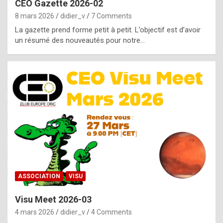
CEO Gazette 2026-02
g
8 mars 2026
didier_v
7 Comments
e
La gazette prend forme petit à petit. L’objectif est d’avoir
n
un résumé des nouveautés pour notre…
u
i
n
e
R
o
l
e
x
ASSOCIATION
VISU
r
Visu Meet 2026-03
e
4 mars 2026
didier_v
4 Comments
p