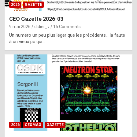
s
2026
GAZETTE
i
CEO Gazette 2026-03
d
9 mai 2026
didier_v
15 Comments
e
Un numéro un peu plus léger que les précédents… la faute
f
à un vieux pc qui…
r
o
m
m
a
y
b
e
b
2026
CEOMAG
GAZETTE
y
a