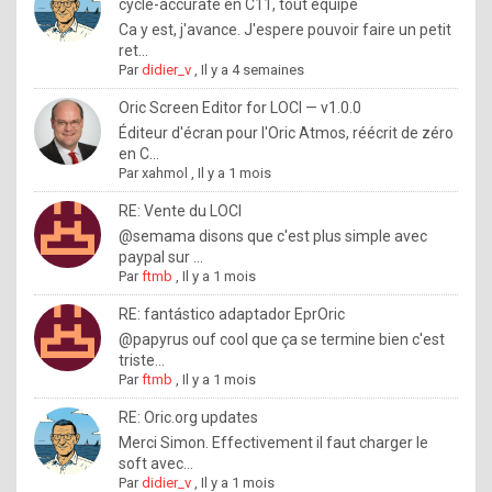
I
cycle-accurate en C11, tout équipé
Ca y est, j'avance. J'espere pouvoir faire un petit
f
ret...
y
Par
didier_v
,
Il y a 4 semaines
o
Oric Screen Editor for LOCI — v1.0.0
u
Éditeur d'écran pour l'Oric Atmos, réécrit de zéro
en C...
w
Par
xahmol
,
Il y a 1 mois
a
RE: Vente du LOCI
n
@semama disons que c'est plus simple avec
paypal sur ...
t
Par
ftmb
,
Il y a 1 mois
t
RE: fantástico adaptador EprOric
o
@papyrus ouf cool que ça se termine bien c'est
k
triste...
Par
ftmb
,
Il y a 1 mois
n
o
RE: Oric.org updates
Merci Simon. Effectivement il faut charger le
w
soft avec...
h
Par
didier_v
,
Il y a 1 mois