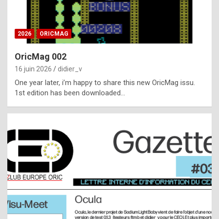
i
ff
2026
ORICMAG
i
c
OricMag 002
u
16 juin 2026
didier_v
l
One year later, i’m happy to share this new OricMag issu.
1st edition has been downloaded…
t
t
o
s
p
o
t
,
a