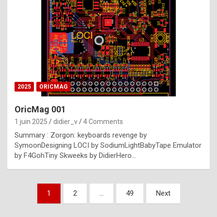
e
s
t
p
h
o
n
2025
ORICMAG
y
OricMag 001
R
1 juin 2025
didier_v
4 Comments
o
Summary : Zorgon: keyboards revenge by
l
SymoonDesigning LOCI by SodiumLightBabyTape Emulator
e
by F4GohTiny Skweeks by DidierHero…
x
a
Pagination
1
2
…
49
Next
r
des
e