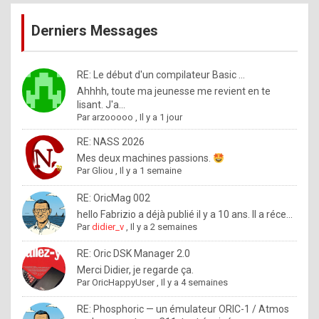
publications
9
Derniers Messages
5
%
m
RE: Le début d'un compilateur Basic ...
Ahhhh, toute ma jeunesse me revient en te
a
lisant. J'a...
d
Par
arzooooo
,
Il y a 1 jour
e
RE: NASS 2026
b
Mes deux machines passions.
Par
Gliou
,
Il y a 1 semaine
y
R
RE: OricMag 002
hello Fabrizio a déjà publié il y a 10 ans. Il a réce...
o
Par
didier_v
,
Il y a 2 semaines
l
RE: Oric DSK Manager 2.0
e
Merci Didier, je regarde ça.
x
Par
OricHappyUser
,
Il y a 4 semaines
.
RE: Phosphoric — un émulateur ORIC-1 / Atmos