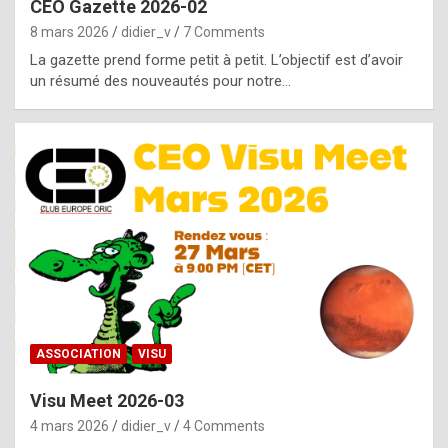
CEO Gazette 2026-02
g
8 mars 2026
didier_v
7 Comments
e
La gazette prend forme petit à petit. L’objectif est d’avoir
n
un résumé des nouveautés pour notre…
u
i
n
e
R
o
l
e
x
ASSOCIATION
VISU
r
Visu Meet 2026-03
e
4 mars 2026
didier_v
4 Comments
p