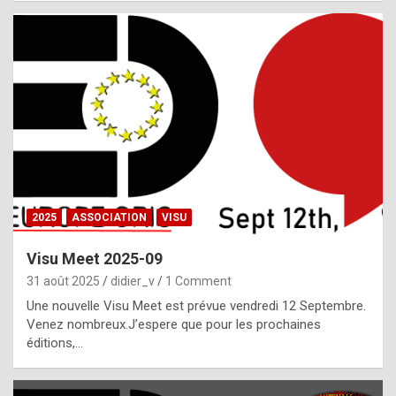
i
a
l
i
s
t
,
i
n
2025
ASSOCIATION
VISU
l
i
Visu Meet 2025-09
g
31 août 2025
didier_v
1 Comment
h
Une nouvelle Visu Meet est prévue vendredi 12 Septembre.
Venez nombreux.J’espere que pour les prochaines
t
éditions,…
o
f