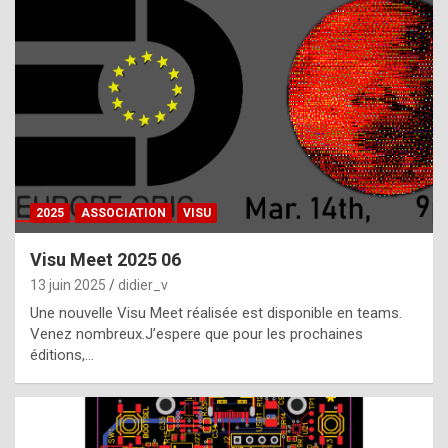
t
h
e
f
a
c
t
2025
ASSOCIATION
VISU
t
h
Visu Meet 2025 06
a
13 juin 2025
didier_v
t
Une nouvelle Visu Meet réalisée est disponible en teams.
t
Venez nombreux.J’espere que pour les prochaines
éditions,…
h
e
b