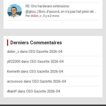
o
RE: Oric hardware extensions
w
@gliou ;) Bon, d'accord, on n'a pas fait plein de ...
Par
didier_v
,
Il y a 2 mois
o
f
t
e
Derniers Commentaires
n
didier_v
dans
CEO Gazette 2026-04
y
o
ylf22300
dans
CEO Gazette 2026-04
u
Kenneth
dans
CEO Gazette 2026-04
s
h
arzooooo
dans
CEO Gazette 2026-04
o
AlainP
dans
CEO Gazette 2026-04
u
l