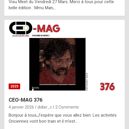
Visu Meet du Vendredi 27 Mars. Merci à tous pour cette
l
belle édition : Mmu Man,…
i
c
a
h
i
s
t
o
r
y
2025
s
CEO-MAG 376
p
4 janvier 2026
didier_v
2 Comments
e
Bonjour à tous,J’espère que vous allez bien. Les activités
c
Oriciennes vont bon train et il m’est…