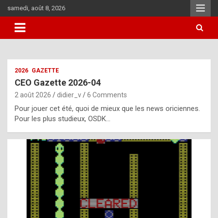
Skip
samedi, août 8, 2026
to
content
i
2026
GAZETTE
t
CEO Gazette 2026-04
r
2 août 2026
didier_v
6 Comments
e
Pour jouer cet été, quoi de mieux que les news oriciennes.
g
Pour les plus studieux, OSDK…
u
l
a
r
l
y
d