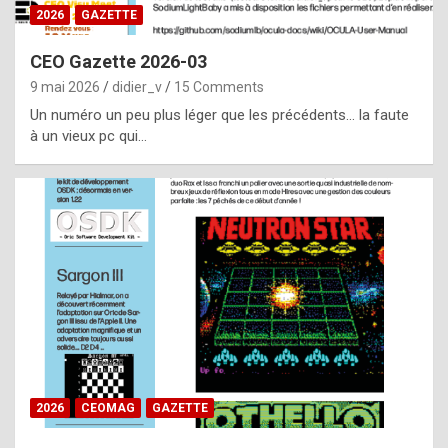
s
2026
GAZETTE
i
CEO Gazette 2026-03
d
9 mai 2026
didier_v
15 Comments
e
Un numéro un peu plus léger que les précédents… la faute
f
à un vieux pc qui…
r
o
m
m
a
y
b
e
b
2026
CEOMAG
GAZETTE
y
a