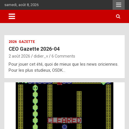
Skip
samedi, août 8, 2026
to
content
i
2026
GAZETTE
t
CEO Gazette 2026-04
r
2 août 2026
didier_v
6 Comments
e
Pour jouer cet été, quoi de mieux que les news oriciennes.
g
Pour les plus studieux, OSDK…
u
l
a
r
l
y
d