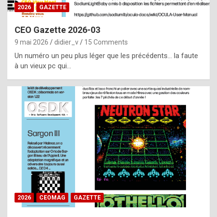
s
2026
GAZETTE
i
CEO Gazette 2026-03
d
9 mai 2026
didier_v
15 Comments
e
Un numéro un peu plus léger que les précédents… la faute
f
à un vieux pc qui…
r
o
m
m
a
y
b
e
b
2026
CEOMAG
GAZETTE
y
a