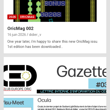
i
ff
2026
ORICMAG
i
c
OricMag 002
u
16 juin 2026
didier_v
l
One year later, i’m happy to share this new OricMag issu.
1st edition has been downloaded…
t
t
o
s
p
o
t
,
a