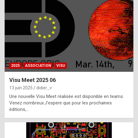
t
h
e
f
a
c
t
2025
ASSOCIATION
VISU
t
h
Visu Meet 2025 06
a
13 juin 2025
didier_v
t
Une nouvelle Visu Meet réalisée est disponible en teams.
t
Venez nombreux.J’espere que pour les prochaines
éditions,…
h
e
b