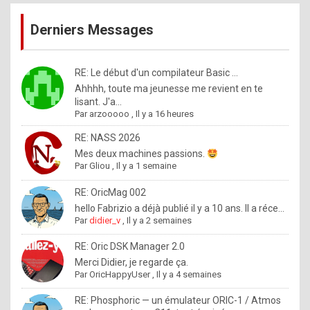
publications
9
Derniers Messages
5
%
m
RE: Le début d'un compilateur Basic ...
Ahhhh, toute ma jeunesse me revient en te
a
lisant. J'a...
d
Par
arzooooo
,
Il y a 16 heures
e
RE: NASS 2026
b
Mes deux machines passions.
Par
Gliou
,
Il y a 1 semaine
y
R
RE: OricMag 002
hello Fabrizio a déjà publié il y a 10 ans. Il a réce...
o
Par
didier_v
,
Il y a 2 semaines
l
RE: Oric DSK Manager 2.0
e
Merci Didier, je regarde ça.
x
Par
OricHappyUser
,
Il y a 4 semaines
.
RE: Phosphoric — un émulateur ORIC-1 / Atmos