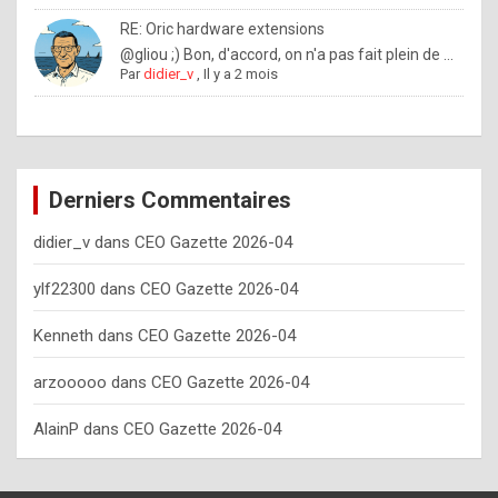
o
RE: Oric hardware extensions
w
@gliou ;) Bon, d'accord, on n'a pas fait plein de ...
Par
didier_v
,
Il y a 2 mois
o
f
t
e
Derniers Commentaires
n
didier_v
dans
CEO Gazette 2026-04
y
o
ylf22300
dans
CEO Gazette 2026-04
u
Kenneth
dans
CEO Gazette 2026-04
s
h
arzooooo
dans
CEO Gazette 2026-04
o
AlainP
dans
CEO Gazette 2026-04
u
l