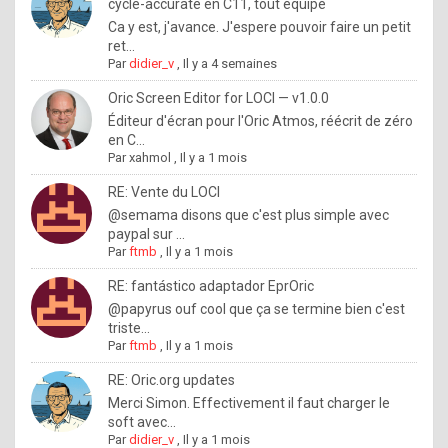
I
cycle-accurate en C11, tout équipé
Ca y est, j'avance. J'espere pouvoir faire un petit
f
ret...
y
Par
didier_v
,
Il y a 4 semaines
o
Oric Screen Editor for LOCI — v1.0.0
u
Éditeur d'écran pour l'Oric Atmos, réécrit de zéro
en C...
w
Par
xahmol
,
Il y a 1 mois
a
RE: Vente du LOCI
n
@semama disons que c'est plus simple avec
paypal sur ...
t
Par
ftmb
,
Il y a 1 mois
t
RE: fantástico adaptador EprOric
o
@papyrus ouf cool que ça se termine bien c'est
k
triste...
Par
ftmb
,
Il y a 1 mois
n
o
RE: Oric.org updates
Merci Simon. Effectivement il faut charger le
w
soft avec...
h
Par
didier_v
,
Il y a 1 mois