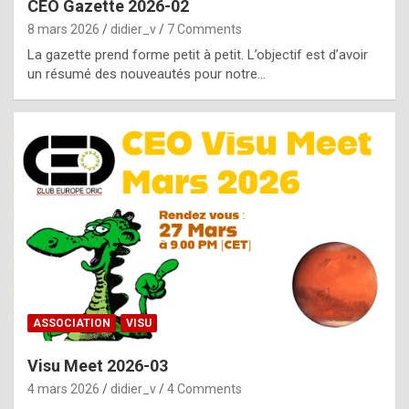
CEO Gazette 2026-02
g
8 mars 2026
didier_v
7 Comments
e
La gazette prend forme petit à petit. L’objectif est d’avoir
n
un résumé des nouveautés pour notre…
u
i
n
e
R
o
l
e
x
ASSOCIATION
VISU
r
Visu Meet 2026-03
e
4 mars 2026
didier_v
4 Comments
p