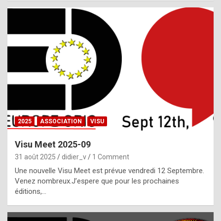
i
a
l
i
s
t
,
i
n
2025
ASSOCIATION
VISU
l
i
Visu Meet 2025-09
g
31 août 2025
didier_v
1 Comment
h
Une nouvelle Visu Meet est prévue vendredi 12 Septembre.
Venez nombreux.J’espere que pour les prochaines
t
éditions,…
o
f