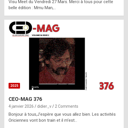
Visu Meet du Vendredi 27 Mars. Merci à tous pour cette
l
belle édition : Mmu Man,…
i
c
a
h
i
s
t
o
r
y
2025
s
CEO-MAG 376
p
4 janvier 2026
didier_v
2 Comments
e
Bonjour à tous,J’espère que vous allez bien. Les activités
c
Oriciennes vont bon train et il m’est…