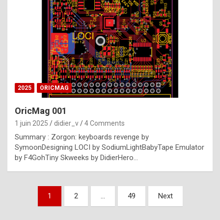
e
s
t
p
h
o
n
2025
ORICMAG
y
OricMag 001
R
1 juin 2025
didier_v
4 Comments
o
Summary : Zorgon: keyboards revenge by
l
SymoonDesigning LOCI by SodiumLightBabyTape Emulator
e
by F4GohTiny Skweeks by DidierHero…
x
a
Pagination
1
2
…
49
Next
r
des
e