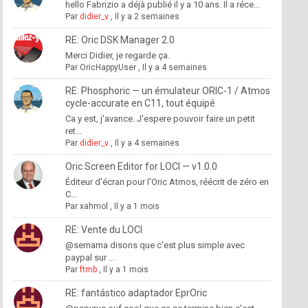
hello Fabrizio a déjà publié il y a 10 ans. Il a réce...
Par
didier_v
,
Il y a 2 semaines
RE: Oric DSK Manager 2.0
Merci Didier, je regarde ça.
Par
OricHappyUser
,
Il y a 4 semaines
RE: Phosphoric — un émulateur ORIC-1 / Atmos
cycle-accurate en C11, tout équipé
Ca y est, j'avance. J'espere pouvoir faire un petit
ret...
Par
didier_v
,
Il y a 4 semaines
Oric Screen Editor for LOCI — v1.0.0
Éditeur d'écran pour l'Oric Atmos, réécrit de zéro en
C...
Par
xahmol
,
Il y a 1 mois
RE: Vente du LOCI
@semama disons que c'est plus simple avec
paypal sur ...
Par
ftmb
,
Il y a 1 mois
RE: fantástico adaptador EprOric