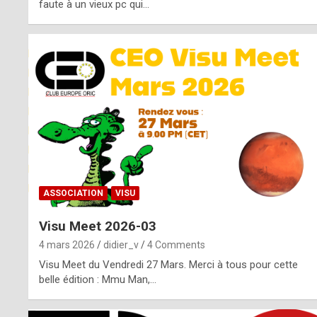
o
faute à un vieux pc qui…
s
p
o
t
,
a
s
ASSOCIATION
VISU
i
Visu Meet 2026-03
d
4 mars 2026
didier_v
4 Comments
e
Visu Meet du Vendredi 27 Mars. Merci à tous pour cette
belle édition : Mmu Man,…
f
r