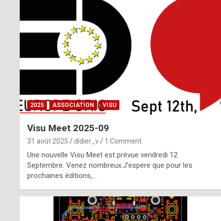
o
m
m
a
y
b
2025
ASSOCIATION
VISU
e
Visu Meet 2025-09
b
31 août 2025
didier_v
1 Comment
y
Une nouvelle Visu Meet est prévue vendredi 12
Septembre. Venez nombreux.J’espere que pour les
a
prochaines éditions,…
g
e