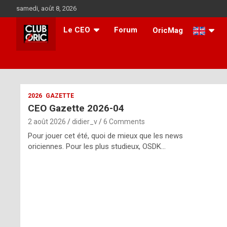
Skip
samedi, août 8, 2026
to
content
Le CEO
Forum
OricMag
i
2026
GAZETTE
CEO Gazette 2026-04
t
2 août 2026
didier_v
6 Comments
r
Pour jouer cet été, quoi de mieux que les news
e
oriciennes. Pour les plus studieux, OSDK…
g
u
l
a