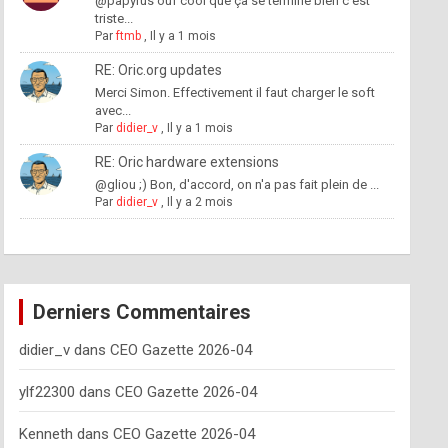
@papyrus ouf cool que ça se termine bien c'est
triste...
Par
ftmb
,
Il y a 1 mois
RE: Oric.org updates
Merci Simon. Effectivement il faut charger le soft
avec...
Par
didier_v
,
Il y a 1 mois
RE: Oric hardware extensions
@gliou ;) Bon, d'accord, on n'a pas fait plein de ...
Par
didier_v
,
Il y a 2 mois
Derniers Commentaires
didier_v
dans
CEO Gazette 2026-04
ylf22300
dans
CEO Gazette 2026-04
Kenneth
dans
CEO Gazette 2026-04