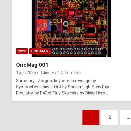
n
u
i
n
e
2025
ORICMAG
R
OricMag 001
o
1 juin 2025
didier_v
4 Comments
l
Summary : Zorgon: keyboards revenge by
e
SymoonDesigning LOCI by SodiumLightBabyTape
Emulator by F4GohTiny Skweeks by DidierHero…
x
r
Pagination
e
1
2
…
des
p