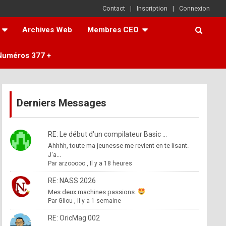
Contact
Inscription
Connexion
Archives Web
Membres CEO
Numéros 377 +
Derniers Messages
RE: Le début d'un compilateur Basic ...
Ahhhh, toute ma jeunesse me revient en te lisant.
J'a...
Par
arzooooo
,
Il y a 18 heures
RE: NASS 2026
Mes deux machines passions.
Par
Gliou
,
Il y a 1 semaine
RE: OricMag 002