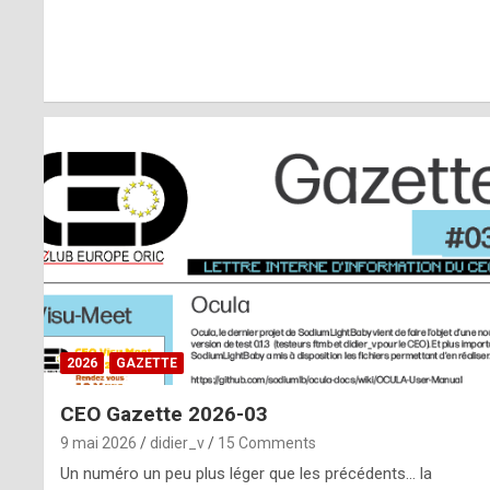
r
l
y
d
i
ff
i
c
u
2026
GAZETTE
l
CEO Gazette 2026-03
t
9 mai 2026
didier_v
15 Comments
t
Un numéro un peu plus léger que les précédents… la