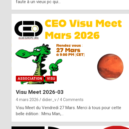
o
faute à un vieux pc qui…
s
p
o
t
,
a
s
ASSOCIATION
VISU
i
Visu Meet 2026-03
d
4 mars 2026
didier_v
4 Comments
e
Visu Meet du Vendredi 27 Mars. Merci à tous pour cette
belle édition : Mmu Man,…
f
r