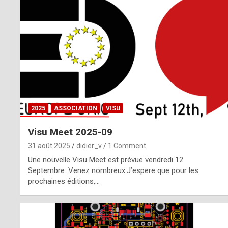
o
m
m
a
y
b
2025
ASSOCIATION
VISU
e
Visu Meet 2025-09
b
31 août 2025
didier_v
1 Comment
y
Une nouvelle Visu Meet est prévue vendredi 12
Septembre. Venez nombreux.J’espere que pour les
a
prochaines éditions,…
g
e