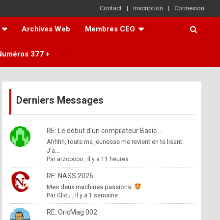
Contact
Inscription
Connexion
Archives Web
Membres CEO
Numéros 377 +
Derniers Messages
RE: Le début d'un compilateur Basic ...
Ahhhh, toute ma jeunesse me revient en te lisant.
J'a...
Par
arzooooo
,
Il y a 11 heures
RE: NASS 2026
Mes deux machines passions.
Par
Gliou
,
Il y a 1 semaine
RE: OricMag 002