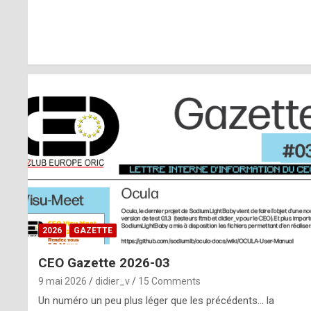
r
l
y
d
i
ff
i
c
u
2026
GAZETTE
l
CEO Gazette 2026-03
t
9 mai 2026
didier_v
15 Comments
t
Un numéro un peu plus léger que les précédents… la