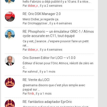
hello Fabrizio a déjà publié il y a 10 ans. Il a réce...
Par
didier_v
,
Il y a 2 semaines
RE: Oric DSK Manager 2.0
Merci Didier, je regarde ça.
Par
OricHappyUser
,
Il y a 4 semaines
RE: Phosphoric — un émulateur ORIC-1 / Atmos
cycle-accurate en C11, tout équipé
Ca y est, j'avance. J'espere pouvoir faire un petit
ret...
Par
didier_v
,
Il y a 4 semaines
Oric Screen Editor for LOCI — v1.0.0
Éditeur d'écran pour l'Oric Atmos, réécrit de zéro en
C...
Par
xahmol
,
Il y a 1 mois
RE: Vente du LOCI
@semama disons que c'est plus simple avec
paypal sur ...
Par
ftmb
,
Il y a 1 mois
RE: fantástico adaptador EprOric