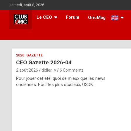
Skip
samedi, août 8, 2026
to
content
Le CEO
Forum
OricMag
i
2026
GAZETTE
CEO Gazette 2026-04
t
2 août 2026
didier_v
6 Comments
r
Pour jouer cet été, quoi de mieux que les news
e
oriciennes. Pour les plus studieux, OSDK…
g
u
l
a