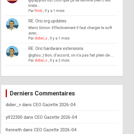
@papyrus ouf cool que ça se termine bien c'est
triste...
Par
ftmb
,
Il y a 1 mois
RE: Oric.org updates
Merci Simon. Effectivement il faut charger le soft
avec...
Par
didier_v
,
Il y a 1 mois
RE: Oric hardware extensions
@gliou ;) Bon, d'accord, on n'a pas fait plein de ...
Par
didier_v
,
Il y a 2 mois
Derniers Commentaires
didier_v
dans
CEO Gazette 2026-04
ylf22300
dans
CEO Gazette 2026-04
Kenneth
dans
CEO Gazette 2026-04