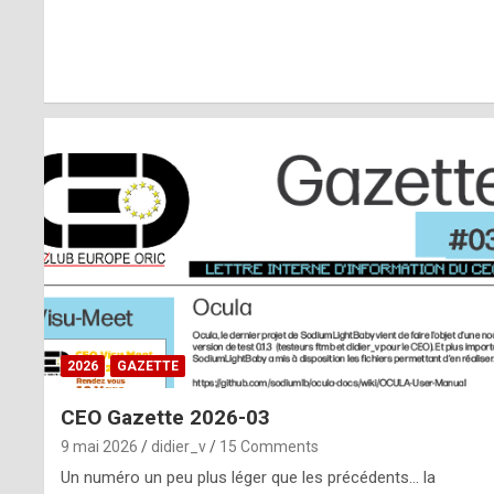
r
l
y
d
i
ff
i
c
u
2026
GAZETTE
l
CEO Gazette 2026-03
t
9 mai 2026
didier_v
15 Comments
t
Un numéro un peu plus léger que les précédents… la