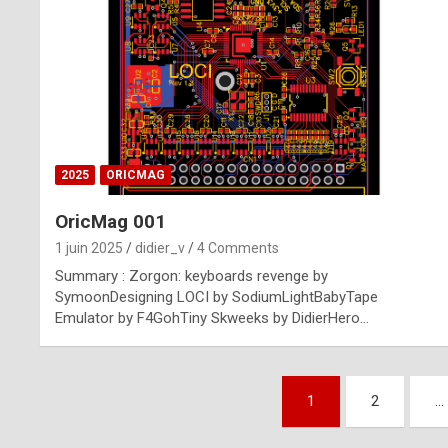
n
u
i
n
e
2025
ORICMAG
R
OricMag 001
o
1 juin 2025
didier_v
4 Comments
l
Summary : Zorgon: keyboards revenge by
e
SymoonDesigning LOCI by SodiumLightBabyTape
Emulator by F4GohTiny Skweeks by DidierHero…
x
r
Pagination
e
1
2
…
des
p