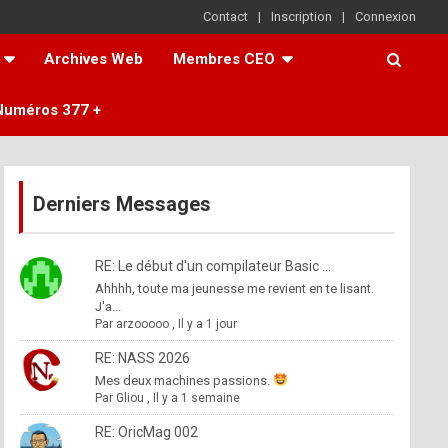
Contact
Inscription
Connexion
Archives Web
Membres CEO
Numéros 377 +
Derniers Messages
RE: Le début d'un compilateur Basic ...
Ahhhh, toute ma jeunesse me revient en te lisant.
J'a...
Par
arzooooo
,
Il y a 1 jour
RE: NASS 2026
Mes deux machines passions.
Par
Gliou
,
Il y a 1 semaine
RE: OricMag 002