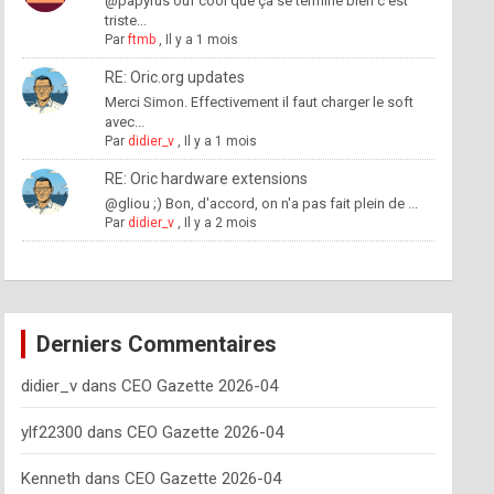
@papyrus ouf cool que ça se termine bien c'est
triste...
Par
ftmb
,
Il y a 1 mois
RE: Oric.org updates
Merci Simon. Effectivement il faut charger le soft
avec...
Par
didier_v
,
Il y a 1 mois
RE: Oric hardware extensions
@gliou ;) Bon, d'accord, on n'a pas fait plein de ...
Par
didier_v
,
Il y a 2 mois
Derniers Commentaires
didier_v
dans
CEO Gazette 2026-04
ylf22300
dans
CEO Gazette 2026-04
Kenneth
dans
CEO Gazette 2026-04