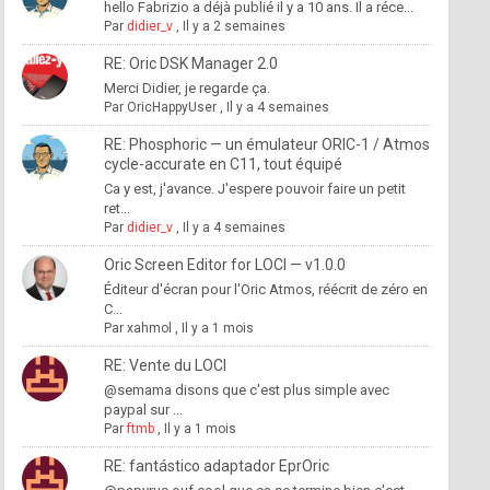
hello Fabrizio a déjà publié il y a 10 ans. Il a réce...
Par
didier_v
,
Il y a 2 semaines
RE: Oric DSK Manager 2.0
Merci Didier, je regarde ça.
Par
OricHappyUser
,
Il y a 4 semaines
RE: Phosphoric — un émulateur ORIC-1 / Atmos
cycle-accurate en C11, tout équipé
Ca y est, j'avance. J'espere pouvoir faire un petit
ret...
Par
didier_v
,
Il y a 4 semaines
Oric Screen Editor for LOCI — v1.0.0
Éditeur d'écran pour l'Oric Atmos, réécrit de zéro en
C...
Par
xahmol
,
Il y a 1 mois
RE: Vente du LOCI
@semama disons que c'est plus simple avec
paypal sur ...
Par
ftmb
,
Il y a 1 mois
RE: fantástico adaptador EprOric