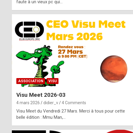
o
faute à un vieux pc qui…
s
p
o
t
,
a
s
ASSOCIATION
VISU
i
Visu Meet 2026-03
d
4 mars 2026
didier_v
4 Comments
e
Visu Meet du Vendredi 27 Mars. Merci à tous pour cette
belle édition : Mmu Man,…
f
r