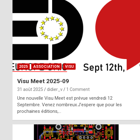
o
m
m
a
y
b
2025
ASSOCIATION
VISU
e
Visu Meet 2025-09
b
31 août 2025
didier_v
1 Comment
y
Une nouvelle Visu Meet est prévue vendredi 12
Septembre. Venez nombreux.J’espere que pour les
a
prochaines éditions,…
g
e