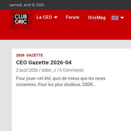
Skip
samedi, août 8, 2026
to
content
Le CEO
Forum
OricMag
i
2026
GAZETTE
CEO Gazette 2026-04
t
2 août 2026
didier_v
6 Comments
r
Pour jouer cet été, quoi de mieux que les news
e
oriciennes. Pour les plus studieux, OSDK…
g
u
l
a