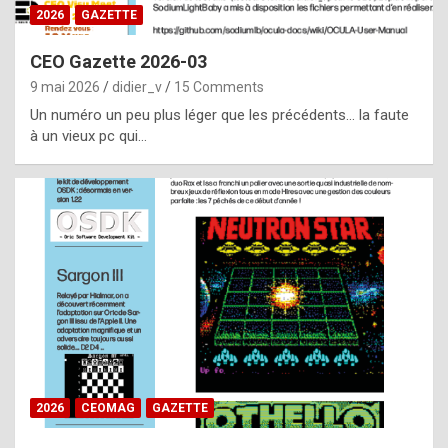
s
2026
GAZETTE
i
CEO Gazette 2026-03
d
9 mai 2026
didier_v
15 Comments
e
Un numéro un peu plus léger que les précédents… la faute
f
à un vieux pc qui…
r
o
m
m
a
y
b
e
b
2026
CEOMAG
GAZETTE
y
a