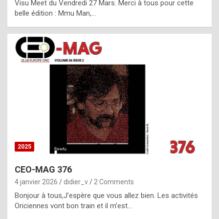
Visu Meet du Vendredi 27 Mars. Merci à tous pour cette
l
belle édition : Mmu Man,…
i
c
a
h
i
s
t
o
r
y
2025
s
CEO-MAG 376
p
4 janvier 2026
didier_v
2 Comments
e
Bonjour à tous,J’espère que vous allez bien. Les activités
c
Oriciennes vont bon train et il m’est…