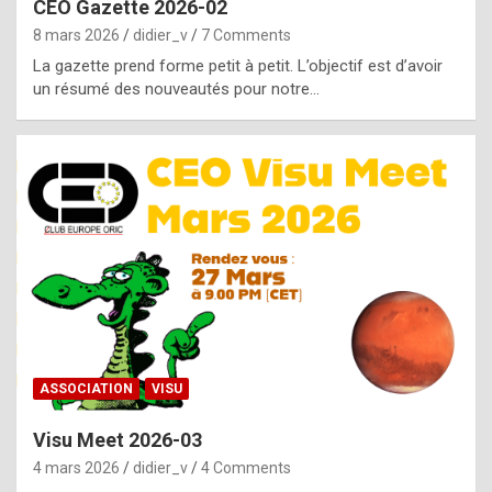
CEO Gazette 2026-02
g
8 mars 2026
didier_v
7 Comments
e
La gazette prend forme petit à petit. L’objectif est d’avoir
n
un résumé des nouveautés pour notre…
u
i
n
e
R
o
l
e
x
ASSOCIATION
VISU
r
Visu Meet 2026-03
e
4 mars 2026
didier_v
4 Comments
p