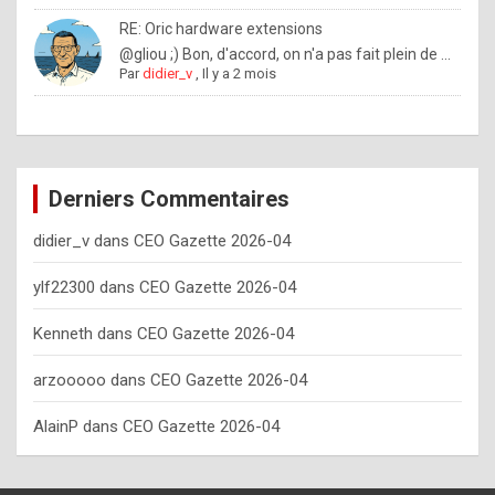
o
RE: Oric hardware extensions
w
@gliou ;) Bon, d'accord, on n'a pas fait plein de ...
Par
didier_v
,
Il y a 2 mois
o
f
t
e
Derniers Commentaires
n
didier_v
dans
CEO Gazette 2026-04
y
o
ylf22300
dans
CEO Gazette 2026-04
u
Kenneth
dans
CEO Gazette 2026-04
s
h
arzooooo
dans
CEO Gazette 2026-04
o
AlainP
dans
CEO Gazette 2026-04
u
l