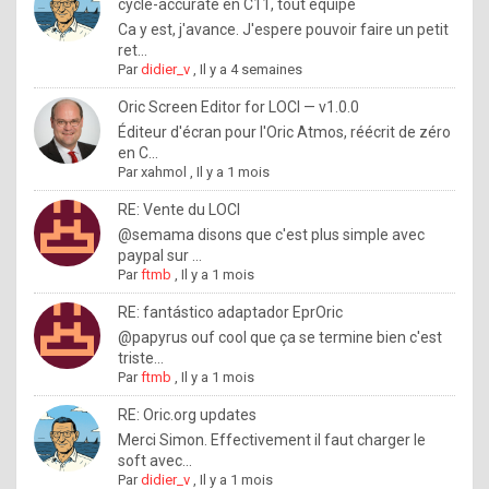
I
cycle-accurate en C11, tout équipé
Ca y est, j'avance. J'espere pouvoir faire un petit
f
ret...
y
Par
didier_v
,
Il y a 4 semaines
o
Oric Screen Editor for LOCI — v1.0.0
u
Éditeur d'écran pour l'Oric Atmos, réécrit de zéro
en C...
w
Par
xahmol
,
Il y a 1 mois
a
RE: Vente du LOCI
n
@semama disons que c'est plus simple avec
paypal sur ...
t
Par
ftmb
,
Il y a 1 mois
t
RE: fantástico adaptador EprOric
o
@papyrus ouf cool que ça se termine bien c'est
k
triste...
Par
ftmb
,
Il y a 1 mois
n
o
RE: Oric.org updates
Merci Simon. Effectivement il faut charger le
w
soft avec...
h
Par
didier_v
,
Il y a 1 mois