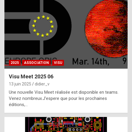
t
h
e
f
a
c
t
2025
ASSOCIATION
VISU
t
h
Visu Meet 2025 06
a
13 juin 2025
didier_v
t
Une nouvelle Visu Meet réalisée est disponible en teams.
t
Venez nombreux.J’espere que pour les prochaines
éditions,…
h
e
b