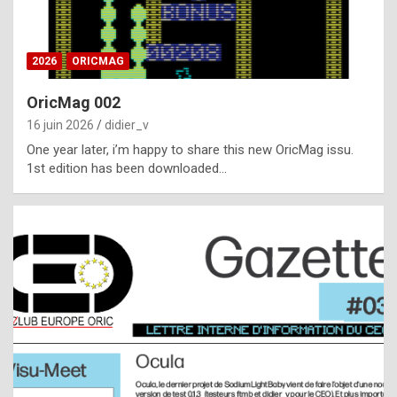
i
ff
2026
ORICMAG
i
c
OricMag 002
u
16 juin 2026
didier_v
l
One year later, i’m happy to share this new OricMag issu.
1st edition has been downloaded…
t
t
o
s
p
o
t
,
a