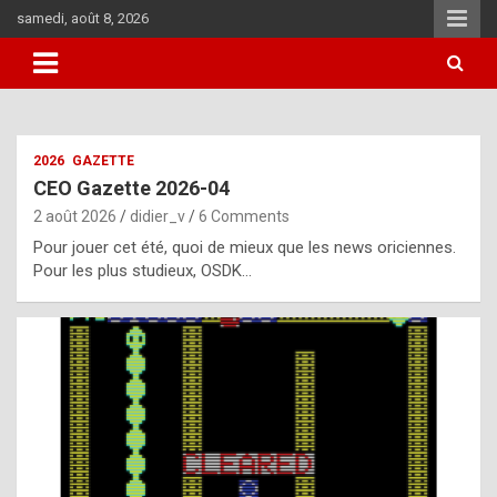
Skip
samedi, août 8, 2026
to
content
i
2026
GAZETTE
t
CEO Gazette 2026-04
r
2 août 2026
didier_v
6 Comments
e
Pour jouer cet été, quoi de mieux que les news oriciennes.
g
Pour les plus studieux, OSDK…
u
l
a
r
l
y
d