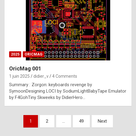
e
s
t
p
h
o
n
2025
ORICMAG
y
OricMag 001
R
1 juin 2025
didier_v
4 Comments
o
Summary : Zorgon: keyboards revenge by
l
SymoonDesigning LOCI by SodiumLightBabyTape Emulator
e
by F4GohTiny Skweeks by DidierHero…
x
a
Pagination
1
2
…
49
Next
r
des
e