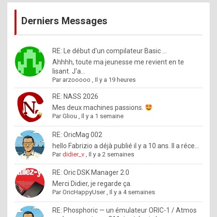
publications
9
Derniers Messages
5
%
m
RE: Le début d'un compilateur Basic ...
Ahhhh, toute ma jeunesse me revient en te
a
lisant. J'a...
d
Par
arzooooo
,
Il y a 19 heures
e
RE: NASS 2026
b
Mes deux machines passions.
Par
Gliou
,
Il y a 1 semaine
y
R
RE: OricMag 002
hello Fabrizio a déjà publié il y a 10 ans. Il a réce...
o
Par
didier_v
,
Il y a 2 semaines
l
RE: Oric DSK Manager 2.0
e
Merci Didier, je regarde ça.
x
Par
OricHappyUser
,
Il y a 4 semaines
.
RE: Phosphoric — un émulateur ORIC-1 / Atmos