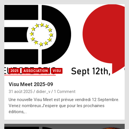
i
a
l
i
s
t
,
i
n
2025
ASSOCIATION
VISU
l
i
Visu Meet 2025-09
g
31 août 2025
didier_v
1 Comment
h
Une nouvelle Visu Meet est prévue vendredi 12 Septembre.
Venez nombreux.J’espere que pour les prochaines
t
éditions,…
o
f