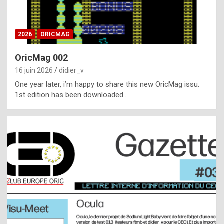
i
ff
2026
ORICMAG
i
c
OricMag 002
u
16 juin 2026
didier_v
l
One year later, i’m happy to share this new OricMag issu.
1st edition has been downloaded…
t
t
o
s
p
o
t
,
a