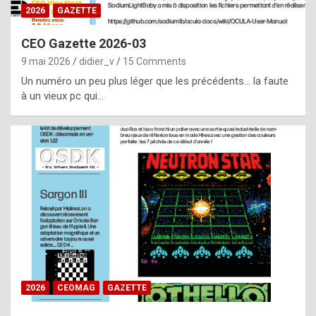
s
2026
GAZETTE
i
CEO Gazette 2026-03
d
9 mai 2026
didier_v
15 Comments
e
Un numéro un peu plus léger que les précédents… la faute
f
à un vieux pc qui…
r
o
m
m
a
y
b
e
b
2026
CEOMAG
GAZETTE
y
a