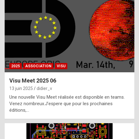
t
h
e
f
a
c
t
2025
ASSOCIATION
VISU
t
h
Visu Meet 2025 06
a
13 juin 2025
didier_v
t
Une nouvelle Visu Meet réalisée est disponible en teams.
t
Venez nombreux.J’espere que pour les prochaines
éditions,…
h
e
b