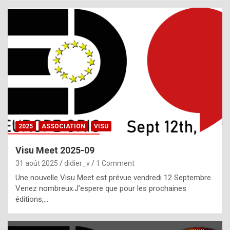
i
a
l
i
s
t
,
i
n
2025
ASSOCIATION
VISU
l
i
Visu Meet 2025-09
g
31 août 2025
didier_v
1 Comment
h
Une nouvelle Visu Meet est prévue vendredi 12 Septembre.
Venez nombreux.J’espere que pour les prochaines
t
éditions,…
o
f