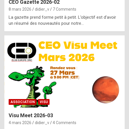
CEO Gazette 2026-02
g
8 mars 2026
didier_v
7 Comments
e
La gazette prend forme petit à petit. L’objectif est d’avoir
n
un résumé des nouveautés pour notre…
u
i
n
e
R
o
l
e
x
ASSOCIATION
VISU
r
Visu Meet 2026-03
e
4 mars 2026
didier_v
4 Comments
p