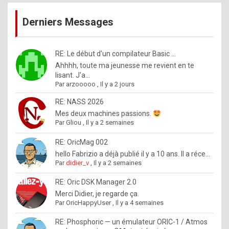
publications
9
Derniers Messages
5
%
m
RE: Le début d'un compilateur Basic ...
Ahhhh, toute ma jeunesse me revient en te
a
lisant. J'a...
d
Par
arzooooo
,
Il y a 2 jours
e
RE: NASS 2026
b
Mes deux machines passions.
Par
Gliou
,
Il y a 2 semaines
y
R
RE: OricMag 002
hello Fabrizio a déjà publié il y a 10 ans. Il a réce...
o
Par
didier_v
,
Il y a 2 semaines
l
RE: Oric DSK Manager 2.0
e
Merci Didier, je regarde ça.
x
Par
OricHappyUser
,
Il y a 4 semaines
.
RE: Phosphoric — un émulateur ORIC-1 / Atmos