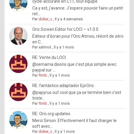
I
cycle-accurate en C11, tout équipé
Ca y est, j'avance. J'espere pouvoir faire un petit
f
ret...
y
Par
didier_v
,
Il y a 4 semaines
o
Oric Screen Editor for LOCI — v1.0.0
u
Éditeur d'écran pour l'Oric Atmos, réécrit de zéro
en C...
w
Par
xahmol
,
Il y a 1 mois
a
RE: Vente du LOCI
n
@semama disons que c'est plus simple avec
paypal sur ...
t
Par
ftmb
,
Il y a 1 mois
t
RE: fantástico adaptador EprOric
o
@papyrus ouf cool que ça se termine bien c'est
k
triste...
Par
ftmb
,
Il y a 1 mois
n
o
RE: Oric.org updates
Merci Simon. Effectivement il faut charger le
w
soft avec...
h
Par
didier_v
,
Il y a 1 mois