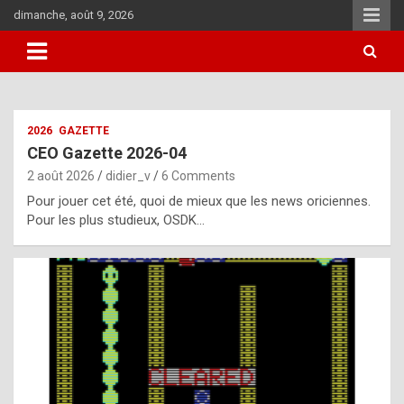
Skip
dimanche, août 9, 2026
to
content
i
2026
GAZETTE
t
CEO Gazette 2026-04
r
2 août 2026
didier_v
6 Comments
e
Pour jouer cet été, quoi de mieux que les news oriciennes.
g
Pour les plus studieux, OSDK…
u
l
a
r
l
y
d