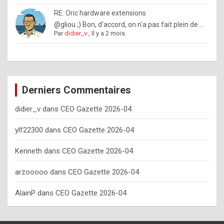
o
RE: Oric hardware extensions
w
@gliou ;) Bon, d'accord, on n'a pas fait plein de ...
Par
didier_v
,
Il y a 2 mois
o
f
t
e
Derniers Commentaires
n
didier_v
dans
CEO Gazette 2026-04
y
o
ylf22300
dans
CEO Gazette 2026-04
u
Kenneth
dans
CEO Gazette 2026-04
s
h
arzooooo
dans
CEO Gazette 2026-04
o
AlainP
dans
CEO Gazette 2026-04
u
l