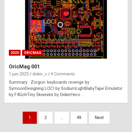
e
s
t
p
h
o
n
2025
ORICMAG
y
OricMag 001
R
1 juin 2025
didier_v
4 Comments
o
Summary : Zorgon: keyboards revenge by
l
SymoonDesigning LOCI by SodiumLightBabyTape Emulator
e
by F4GohTiny Skweeks by DidierHero…
x
a
Pagination
1
2
…
49
Next
r
des
e