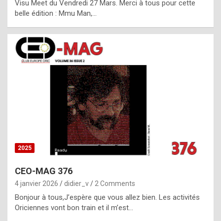
Visu Meet du Vendredi 27 Mars. Merci à tous pour cette
l
belle édition : Mmu Man,…
i
c
a
h
i
s
t
o
r
y
2025
s
CEO-MAG 376
p
4 janvier 2026
didier_v
2 Comments
e
Bonjour à tous,J’espère que vous allez bien. Les activités
c
Oriciennes vont bon train et il m’est…