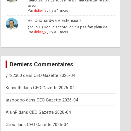
Merci Simon. Effectivement il faut charger le soft
avec...
Par
didier_v
,
Il y a 1 mois
RE: Oric hardware extensions
@gliou ;) Bon, d'accord, on n'a pas fait plein de ...
Par
didier_v
,
Il y a 1 mois
Derniers Commentaires
ylf22300
dans
CEO Gazette 2026-04
Kenneth
dans
CEO Gazette 2026-04
arzooooo
dans
CEO Gazette 2026-04
AlainP
dans
CEO Gazette 2026-04
Gliou
dans
CEO Gazette 2026-04