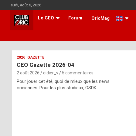
Aller
jeudi, août 6, 2026
au
contenu
Le CEO
Forum
OricMag
i
2026
GAZETTE
CEO Gazette 2026-04
t
2 août 2026
didier_v
5 commentaires
r
Pour jouer cet été, quoi de mieux que les news
e
oriciennes. Pour les plus studieux, OSDK…
g
u
l
a