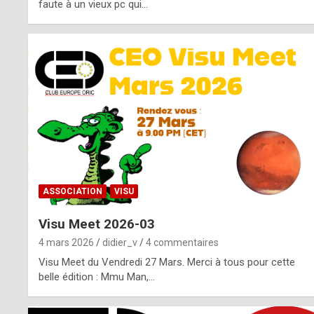
o
faute à un vieux pc qui…
s
p
o
t
,
a
s
ASSOCIATION
VISU
i
Visu Meet 2026-03
d
4 mars 2026
didier_v
4 commentaires
e
Visu Meet du Vendredi 27 Mars. Merci à tous pour cette
belle édition : Mmu Man,…
f
r