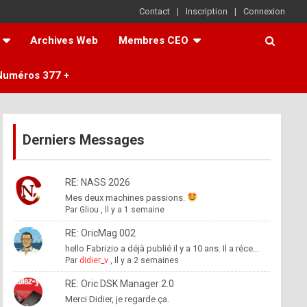
Contact
Inscription
Connexion
Archives Web
Membres CEO
Numéros 377 +
Derniers Messages
RE: NASS 2026
Mes deux machines passions.
Par
Gliou
,
Il y a 1 semaine
RE: OricMag 002
hello Fabrizio a déjà publié il y a 10 ans. Il a réce...
Par
didier_v
,
Il y a 2 semaines
RE: Oric DSK Manager 2.0
Merci Didier, je regarde ça.