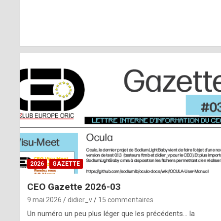
r
l
y
d
i
ff
i
c
u
2026
GAZETTE
l
CEO Gazette 2026-03
t
9 mai 2026
didier_v
15 commentaires
t
Un numéro un peu plus léger que les précédents… la