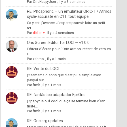
Par
OricHappyUser
,
Il y a 3 semaines
RE: Phosphoric — un émulateur ORIC-1 / Atmos
cycle-accurate en C11, tout équipé
Ca y est, j'avance. J'espere pouvoir faire un petit
ret...
Par
didier_v
,
Il y a 4 semaines
Oric Screen Editor for LOCI — v1.0.0
Éditeur d'écran pour l'Oric Atmos, réécrit de zéro en
C...
Par
xahmol
,
Il y a 1 mois
RE: Vente du LOCI
@semama disons que c'est plus simple avec
paypal sur ...
Par
ftmb
,
Il y a 1 mois
RE: fantástico adaptador EprOric
@papyrus ouf cool que ça se termine bien c'est
triste...
Par
ftmb
,
Il y a 1 mois
RE: Oric.org updates