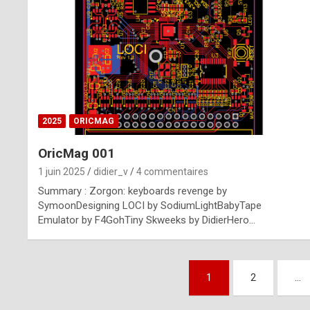
n
u
i
n
e
2025
ORICMAG
R
OricMag 001
o
1 juin 2025
didier_v
4 commentaires
l
Summary : Zorgon: keyboards revenge by
e
SymoonDesigning LOCI by SodiumLightBabyTape
Emulator by F4GohTiny Skweeks by DidierHero…
x
r
Pagination
e
1
2
…
des
p