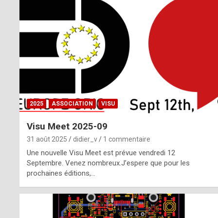
o
m
m
a
y
b
2025
ASSOCIATION
VISU
e
Visu Meet 2025-09
b
31 août 2025
didier_v
1 commentaire
y
Une nouvelle Visu Meet est prévue vendredi 12
Septembre. Venez nombreux.J’espere que pour les
a
prochaines éditions,…
g
e