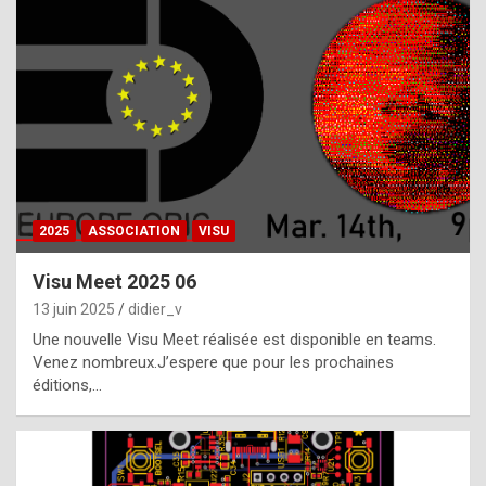
t
h
e
f
a
c
t
2025
ASSOCIATION
VISU
t
h
Visu Meet 2025 06
a
13 juin 2025
didier_v
t
Une nouvelle Visu Meet réalisée est disponible en teams.
t
Venez nombreux.J’espere que pour les prochaines
éditions,…
h
e
b