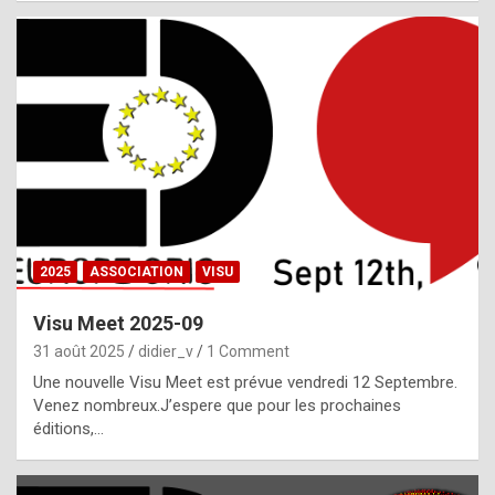
i
a
l
i
s
t
,
i
n
2025
ASSOCIATION
VISU
l
i
Visu Meet 2025-09
g
31 août 2025
didier_v
1 Comment
h
Une nouvelle Visu Meet est prévue vendredi 12 Septembre.
Venez nombreux.J’espere que pour les prochaines
t
éditions,…
o
f