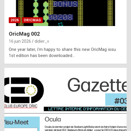
i
ff
2026
ORICMAG
i
c
OricMag 002
u
16 juin 2026
didier_v
l
One year later, i’m happy to share this new OricMag issu.
1st edition has been downloaded…
t
t
o
s
p
o
t
,
a