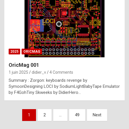
e
s
t
p
h
o
n
2025
ORICMAG
y
OricMag 001
R
1 juin 2025
didier_v
4 Comments
o
Summary : Zorgon: keyboards revenge by
l
SymoonDesigning LOCI by SodiumLightBabyTape Emulator
e
by F4GohTiny Skweeks by DidierHero…
x
a
Pagination
1
2
…
49
Next
r
des
e