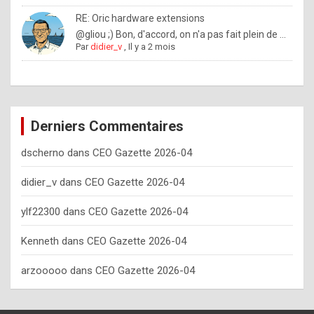
o
RE: Oric hardware extensions
w
@gliou ;) Bon, d'accord, on n'a pas fait plein de ...
Par
didier_v
,
Il y a 2 mois
o
f
t
e
Derniers Commentaires
n
dscherno
dans
CEO Gazette 2026-04
y
o
didier_v
dans
CEO Gazette 2026-04
u
ylf22300
dans
CEO Gazette 2026-04
s
h
Kenneth
dans
CEO Gazette 2026-04
o
arzooooo
dans
CEO Gazette 2026-04
u
l