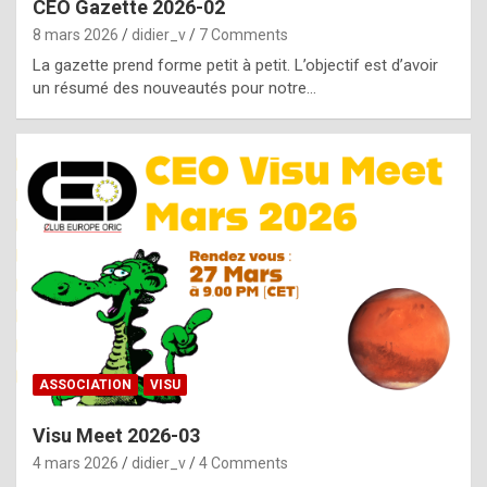
CEO Gazette 2026-02
g
8 mars 2026
didier_v
7 Comments
e
La gazette prend forme petit à petit. L’objectif est d’avoir
n
un résumé des nouveautés pour notre…
u
i
n
e
R
o
l
e
x
ASSOCIATION
VISU
r
Visu Meet 2026-03
e
4 mars 2026
didier_v
4 Comments
p