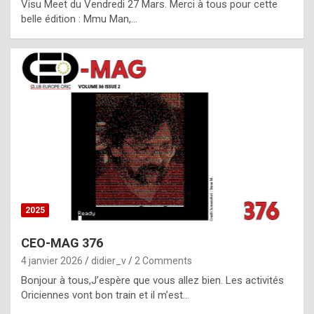
Visu Meet du Vendredi 27 Mars. Merci à tous pour cette
l
belle édition : Mmu Man,…
i
c
a
h
i
s
t
o
r
y
2025
s
CEO-MAG 376
p
4 janvier 2026
didier_v
2 Comments
e
Bonjour à tous,J’espère que vous allez bien. Les activités
c
Oriciennes vont bon train et il m’est…