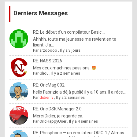
publications
9
Derniers Messages
5
%
m
RE: Le début d'un compilateur Basic ...
Ahhhh, toute ma jeunesse me revient en te
a
lisant. J'a...
d
Par
arzooooo
,
Il y a 3 jours
e
RE: NASS 2026
b
Mes deux machines passions.
Par
Gliou
,
Il y a 2 semaines
y
R
RE: OricMag 002
hello Fabrizio a déjà publié il y a 10 ans. Il a réce...
o
Par
didier_v
,
Il y a 2 semaines
l
RE: Oric DSK Manager 2.0
e
Merci Didier, je regarde ça.
x
Par
OricHappyUser
,
Il y a 4 semaines
.
RE: Phosphoric — un émulateur ORIC-1 / Atmos