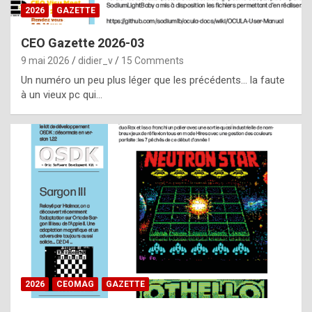
s
2026
GAZETTE
i
CEO Gazette 2026-03
d
9 mai 2026
didier_v
15 Comments
e
Un numéro un peu plus léger que les précédents… la faute
f
à un vieux pc qui…
r
o
m
m
a
y
b
e
b
2026
CEOMAG
GAZETTE
y
a