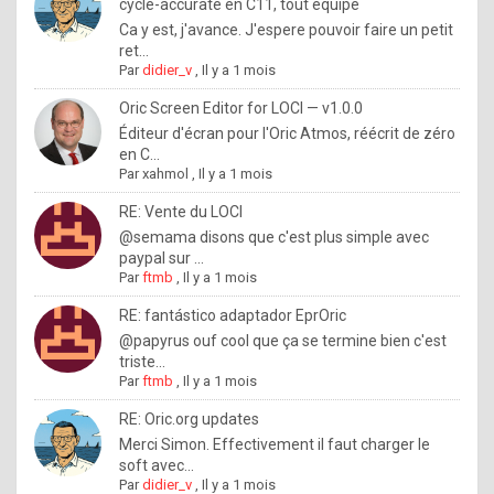
I
cycle-accurate en C11, tout équipé
Ca y est, j'avance. J'espere pouvoir faire un petit
f
ret...
y
Par
didier_v
,
Il y a 1 mois
o
Oric Screen Editor for LOCI — v1.0.0
u
Éditeur d'écran pour l'Oric Atmos, réécrit de zéro
en C...
w
Par
xahmol
,
Il y a 1 mois
a
RE: Vente du LOCI
n
@semama disons que c'est plus simple avec
paypal sur ...
t
Par
ftmb
,
Il y a 1 mois
t
RE: fantástico adaptador EprOric
o
@papyrus ouf cool que ça se termine bien c'est
k
triste...
Par
ftmb
,
Il y a 1 mois
n
o
RE: Oric.org updates
Merci Simon. Effectivement il faut charger le
w
soft avec...
h
Par
didier_v
,
Il y a 1 mois