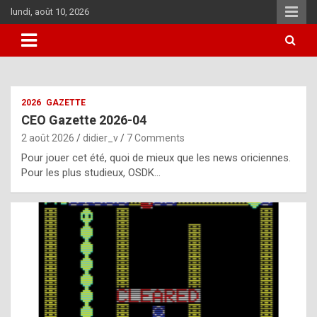
Skip
lundi, août 10, 2026
to
content
i
2026
GAZETTE
t
CEO Gazette 2026-04
r
2 août 2026
didier_v
7 Comments
e
Pour jouer cet été, quoi de mieux que les news oriciennes.
g
Pour les plus studieux, OSDK…
u
l
a
r
l
y
d