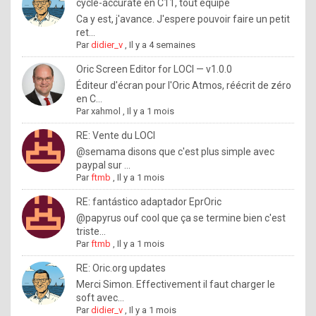
I
cycle-accurate en C11, tout équipé
Ca y est, j'avance. J'espere pouvoir faire un petit
f
ret...
y
Par
didier_v
,
Il y a 4 semaines
o
Oric Screen Editor for LOCI — v1.0.0
u
Éditeur d'écran pour l'Oric Atmos, réécrit de zéro
en C...
w
Par
xahmol
,
Il y a 1 mois
a
RE: Vente du LOCI
n
@semama disons que c'est plus simple avec
paypal sur ...
t
Par
ftmb
,
Il y a 1 mois
t
RE: fantástico adaptador EprOric
o
@papyrus ouf cool que ça se termine bien c'est
k
triste...
Par
ftmb
,
Il y a 1 mois
n
o
RE: Oric.org updates
Merci Simon. Effectivement il faut charger le
w
soft avec...
h
Par
didier_v
,
Il y a 1 mois