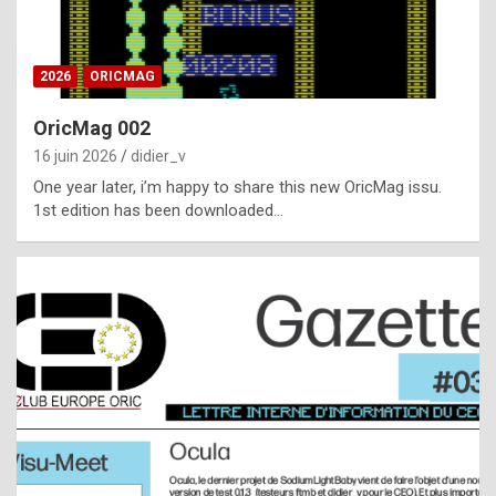
i
ff
2026
ORICMAG
i
c
OricMag 002
u
16 juin 2026
didier_v
l
One year later, i’m happy to share this new OricMag issu.
1st edition has been downloaded…
t
t
o
s
p
o
t
,
a