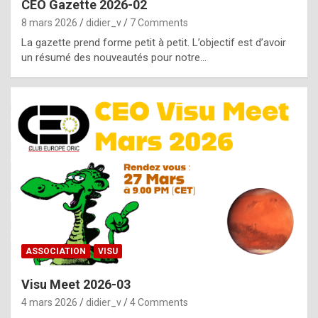
CEO Gazette 2026-02
g
8 mars 2026
didier_v
7 Comments
e
La gazette prend forme petit à petit. L’objectif est d’avoir
n
un résumé des nouveautés pour notre…
u
i
n
e
R
o
l
e
x
ASSOCIATION
VISU
r
Visu Meet 2026-03
e
4 mars 2026
didier_v
4 Comments
p