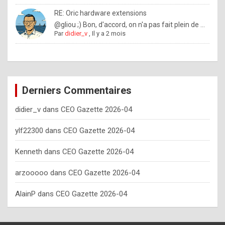
o
RE: Oric hardware extensions
w
@gliou ;) Bon, d'accord, on n'a pas fait plein de ...
Par
didier_v
,
Il y a 2 mois
o
f
t
e
Derniers Commentaires
n
didier_v
dans
CEO Gazette 2026-04
y
o
ylf22300
dans
CEO Gazette 2026-04
u
Kenneth
dans
CEO Gazette 2026-04
s
h
arzooooo
dans
CEO Gazette 2026-04
o
AlainP
dans
CEO Gazette 2026-04
u
l