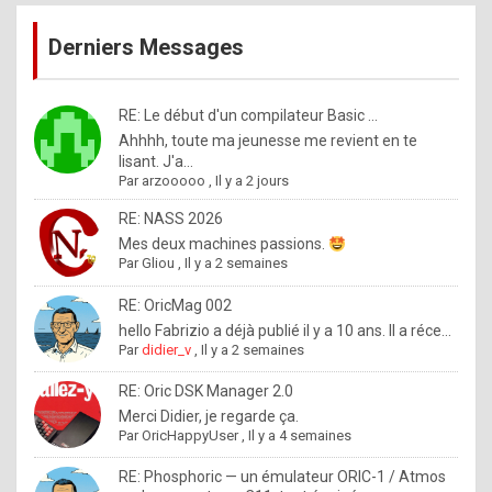
publications
9
Derniers Messages
5
%
m
RE: Le début d'un compilateur Basic ...
Ahhhh, toute ma jeunesse me revient en te
a
lisant. J'a...
d
Par
arzooooo
,
Il y a 2 jours
e
RE: NASS 2026
b
Mes deux machines passions.
Par
Gliou
,
Il y a 2 semaines
y
R
RE: OricMag 002
hello Fabrizio a déjà publié il y a 10 ans. Il a réce...
o
Par
didier_v
,
Il y a 2 semaines
l
RE: Oric DSK Manager 2.0
e
Merci Didier, je regarde ça.
x
Par
OricHappyUser
,
Il y a 4 semaines
.
RE: Phosphoric — un émulateur ORIC-1 / Atmos