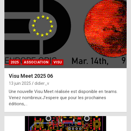
t
h
e
f
a
c
t
2025
ASSOCIATION
VISU
t
h
Visu Meet 2025 06
a
13 juin 2025
didier_v
t
Une nouvelle Visu Meet réalisée est disponible en teams.
t
Venez nombreux.J’espere que pour les prochaines
éditions,…
h
e
b