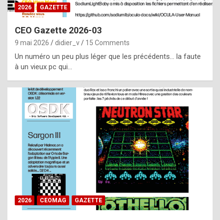
s
2026
GAZETTE
i
CEO Gazette 2026-03
d
9 mai 2026
didier_v
15 Comments
e
Un numéro un peu plus léger que les précédents… la faute
f
à un vieux pc qui…
r
o
m
m
a
y
b
e
b
2026
CEOMAG
GAZETTE
y
a