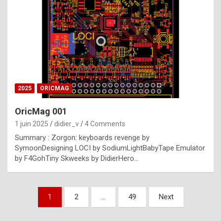
e
s
t
p
h
o
n
2025
ORICMAG
y
OricMag 001
R
1 juin 2025
didier_v
4 Comments
o
Summary : Zorgon: keyboards revenge by
l
SymoonDesigning LOCI by SodiumLightBabyTape Emulator
e
by F4GohTiny Skweeks by DidierHero…
x
a
Pagination
1
2
…
49
Next
r
des
e