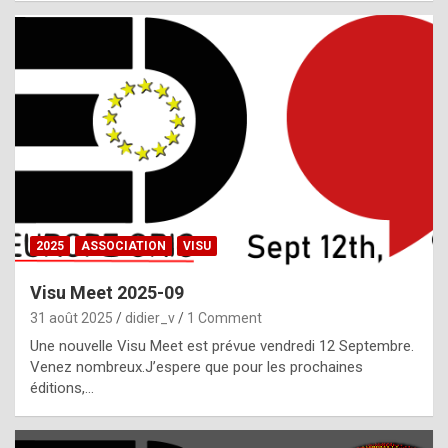
i
a
l
i
s
t
,
i
n
2025
ASSOCIATION
VISU
l
i
Visu Meet 2025-09
g
31 août 2025
didier_v
1 Comment
h
Une nouvelle Visu Meet est prévue vendredi 12 Septembre.
Venez nombreux.J’espere que pour les prochaines
t
éditions,…
o
f