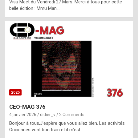
Visu Meet du Vendredi 27 Mars. Merci à tous pour cette
l
belle édition : Mmu Man,…
i
c
a
h
i
s
t
o
r
y
2025
s
CEO-MAG 376
p
4 janvier 2026
didier_v
2 Comments
e
Bonjour à tous,J’espère que vous allez bien. Les activités
c
Oriciennes vont bon train et il m’est…