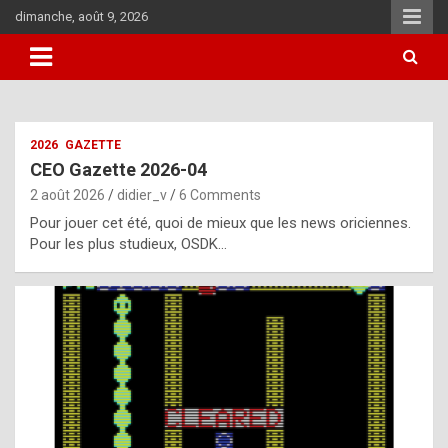
Skip
dimanche, août 9, 2026
to
content
i
2026
GAZETTE
t
CEO Gazette 2026-04
r
2 août 2026
didier_v
6 Comments
e
Pour jouer cet été, quoi de mieux que les news oriciennes.
g
Pour les plus studieux, OSDK…
u
l
a
r
l
y
d