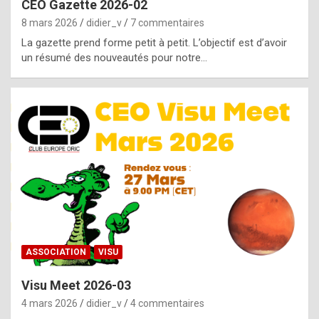
CEO Gazette 2026-02
g
8 mars 2026
didier_v
7 commentaires
e
La gazette prend forme petit à petit. L’objectif est d’avoir
n
un résumé des nouveautés pour notre…
u
i
n
e
R
o
l
e
x
ASSOCIATION
VISU
r
Visu Meet 2026-03
e
4 mars 2026
didier_v
4 commentaires
p