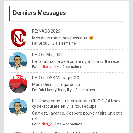
publications
9
Derniers Messages
5
%
m
RE: NASS 2026
Mes deux machines passions.
a
Par
Gliou
,
Il y a 1 semaine
d
RE: OricMag 002
e
hello Fabrizio a déjà publié il y a 10 ans. Il a réce...
b
Par
didier_v
,
Il y a 2 semaines
y
RE: Oric DSK Manager 2.0
R
Merci Didier, je regarde ça.
Par
OricHappyUser
,
Il y a 3 semaines
o
l
RE: Phosphoric — un émulateur ORIC-1 / Atmos
cycle-accurate en C11, tout équipé
e
Ca y est, j'avance. J'espere pouvoir faire un petit
x
ret...
Par
didier_v
,
Il y a 4 semaines
.