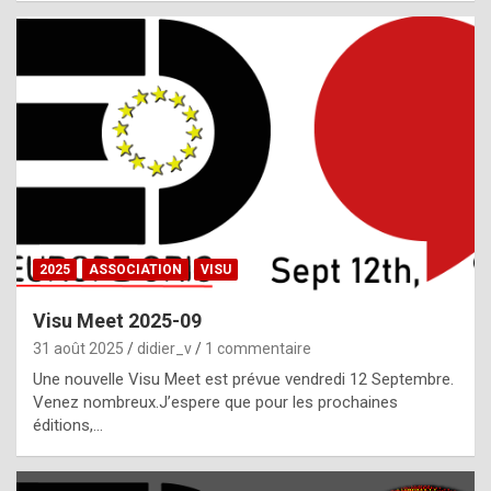
i
a
l
i
s
t
,
i
n
2025
ASSOCIATION
VISU
l
i
Visu Meet 2025-09
g
31 août 2025
didier_v
1 commentaire
h
Une nouvelle Visu Meet est prévue vendredi 12 Septembre.
Venez nombreux.J’espere que pour les prochaines
t
éditions,…
o
f