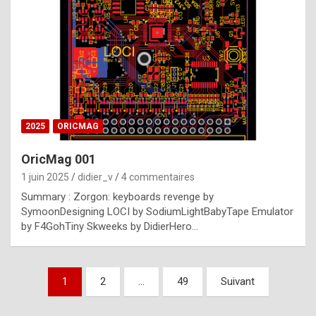
e
s
t
p
h
o
n
2025
ORICMAG
y
OricMag 001
R
1 juin 2025
didier_v
4 commentaires
o
Summary : Zorgon: keyboards revenge by
l
SymoonDesigning LOCI by SodiumLightBabyTape Emulator
e
by F4GohTiny Skweeks by DidierHero…
x
a
Pagination
1
2
…
49
Suivant
r
des
e