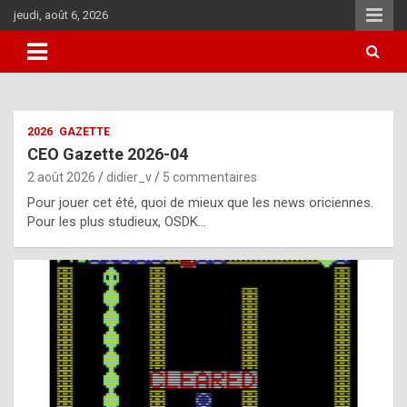
Aller
jeudi, août 6, 2026
au
contenu
i
2026
GAZETTE
t
CEO Gazette 2026-04
r
2 août 2026
didier_v
5 commentaires
e
Pour jouer cet été, quoi de mieux que les news oriciennes.
g
Pour les plus studieux, OSDK…
u
l
a
r
l
y
d