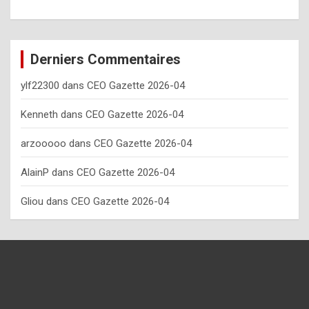
o
w
o
Derniers Commentaires
f
ylf22300
dans
CEO Gazette 2026-04
t
e
Kenneth
dans
CEO Gazette 2026-04
n
arzooooo
dans
CEO Gazette 2026-04
y
AlainP
dans
CEO Gazette 2026-04
o
u
Gliou
dans
CEO Gazette 2026-04
s
h
o
u
l