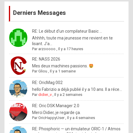
publications
9
Derniers Messages
5
%
m
RE: Le début d'un compilateur Basic ...
Ahhhh, toute ma jeunesse me revient en te
a
lisant. J'a...
d
Par
arzooooo
,
Il y a 17 heures
e
RE: NASS 2026
b
Mes deux machines passions.
Par
Gliou
,
Il y a 1 semaine
y
R
RE: OricMag 002
hello Fabrizio a déjà publié il y a 10 ans. Il a réce...
o
Par
didier_v
,
Il y a 2 semaines
l
RE: Oric DSK Manager 2.0
e
Merci Didier, je regarde ça.
x
Par
OricHappyUser
,
Il y a 4 semaines
.
RE: Phosphoric — un émulateur ORIC-1 / Atmos