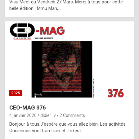
Visu Meet du Vendredi 27 Mars. Merci à tous pour cette
l
belle édition : Mmu Man,…
i
c
a
h
i
s
t
o
r
y
2025
s
CEO-MAG 376
p
4 janvier 2026
didier_v
2 Comments
e
Bonjour à tous,J’espère que vous allez bien. Les activités
c
Oriciennes vont bon train et il m’est…