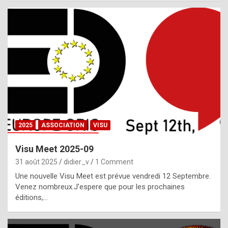
i
a
l
i
s
t
,
i
n
2025
ASSOCIATION
VISU
l
i
Visu Meet 2025-09
g
31 août 2025
didier_v
1 Comment
h
Une nouvelle Visu Meet est prévue vendredi 12 Septembre.
Venez nombreux.J’espere que pour les prochaines
t
éditions,…
o
f