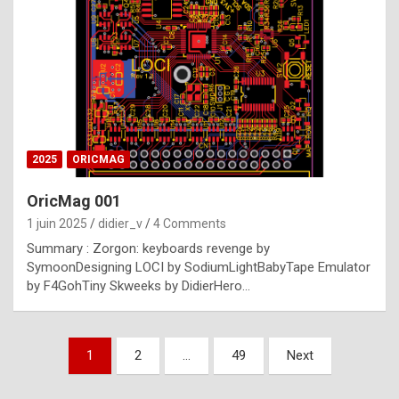
e
s
t
p
h
o
n
2025
ORICMAG
y
OricMag 001
R
1 juin 2025
didier_v
4 Comments
o
Summary : Zorgon: keyboards revenge by
l
SymoonDesigning LOCI by SodiumLightBabyTape Emulator
e
by F4GohTiny Skweeks by DidierHero…
x
a
Pagination
1
2
…
49
Next
r
des
e