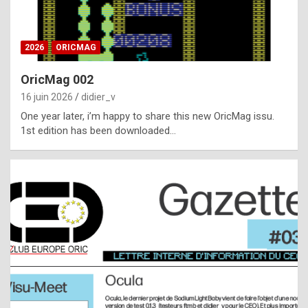
i
ff
2026
ORICMAG
i
c
OricMag 002
u
16 juin 2026
didier_v
l
One year later, i’m happy to share this new OricMag issu.
1st edition has been downloaded…
t
t
o
s
p
o
t
,
a