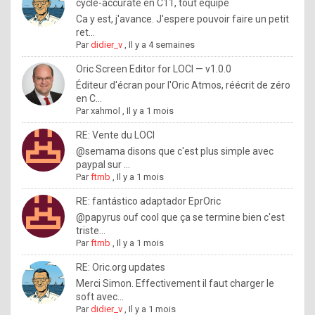
I
cycle-accurate en C11, tout équipé
Ca y est, j'avance. J'espere pouvoir faire un petit
f
ret...
y
Par
didier_v
,
Il y a 4 semaines
o
Oric Screen Editor for LOCI — v1.0.0
u
Éditeur d'écran pour l'Oric Atmos, réécrit de zéro
en C...
w
Par
xahmol
,
Il y a 1 mois
a
RE: Vente du LOCI
n
@semama disons que c'est plus simple avec
paypal sur ...
t
Par
ftmb
,
Il y a 1 mois
t
RE: fantástico adaptador EprOric
o
@papyrus ouf cool que ça se termine bien c'est
k
triste...
Par
ftmb
,
Il y a 1 mois
n
o
RE: Oric.org updates
Merci Simon. Effectivement il faut charger le
w
soft avec...
h
Par
didier_v
,
Il y a 1 mois