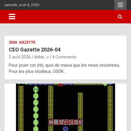
Skip
samedi, août 8, 2026
to
content
i
2026
GAZETTE
t
CEO Gazette 2026-04
r
2 août 2026
didier_v
6 Comments
e
Pour jouer cet été, quoi de mieux que les news oriciennes.
g
Pour les plus studieux, OSDK…
u
l
a
r
l
y
d