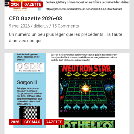
s
2026
GAZETTE
i
CEO Gazette 2026-03
d
9 mai 2026
didier_v
15 Comments
e
Un numéro un peu plus léger que les précédents… la faute
f
à un vieux pc qui…
r
o
m
m
a
y
b
e
b
2026
CEOMAG
GAZETTE
y
a