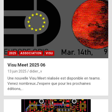
t
h
e
f
a
c
t
2025
ASSOCIATION
VISU
t
h
Visu Meet 2025 06
a
13 juin 2025
didier_v
t
Une nouvelle Visu Meet réalisée est disponible en teams.
t
Venez nombreux.J’espere que pour les prochaines
éditions,…
h
e
b