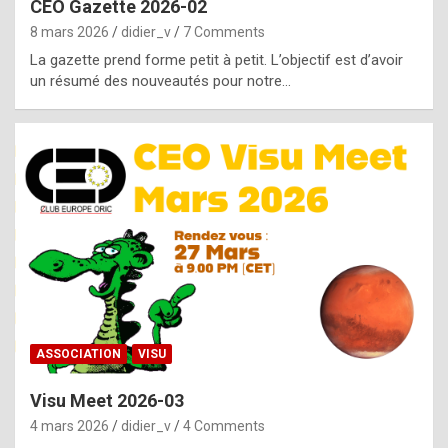
CEO Gazette 2026-02
g
8 mars 2026
didier_v
7 Comments
e
La gazette prend forme petit à petit. L’objectif est d’avoir
n
un résumé des nouveautés pour notre…
u
i
n
e
R
o
l
e
x
ASSOCIATION
VISU
r
Visu Meet 2026-03
e
4 mars 2026
didier_v
4 Comments
p