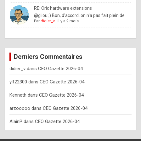
o
RE: Oric hardware extensions
w
@gliou ;) Bon, d'accord, on n'a pas fait plein de ...
Par
didier_v
,
Il y a 2 mois
o
f
t
e
Derniers Commentaires
n
didier_v
dans
CEO Gazette 2026-04
y
o
ylf22300
dans
CEO Gazette 2026-04
u
Kenneth
dans
CEO Gazette 2026-04
s
h
arzooooo
dans
CEO Gazette 2026-04
o
AlainP
dans
CEO Gazette 2026-04
u
l