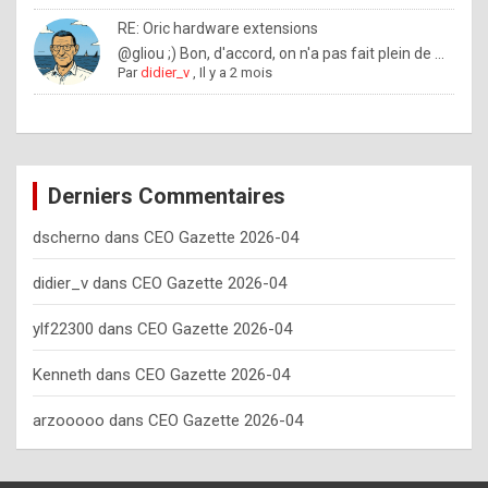
o
RE: Oric hardware extensions
w
@gliou ;) Bon, d'accord, on n'a pas fait plein de ...
Par
didier_v
,
Il y a 2 mois
o
f
t
e
Derniers Commentaires
n
dscherno
dans
CEO Gazette 2026-04
y
o
didier_v
dans
CEO Gazette 2026-04
u
ylf22300
dans
CEO Gazette 2026-04
s
h
Kenneth
dans
CEO Gazette 2026-04
o
arzooooo
dans
CEO Gazette 2026-04
u
l