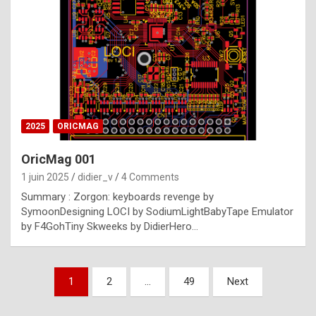
e
s
t
p
h
o
n
2025
ORICMAG
y
OricMag 001
R
1 juin 2025
didier_v
4 Comments
o
Summary : Zorgon: keyboards revenge by
l
SymoonDesigning LOCI by SodiumLightBabyTape Emulator
e
by F4GohTiny Skweeks by DidierHero…
x
a
Pagination
1
2
…
49
Next
r
des
e