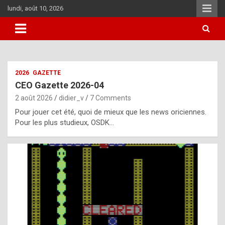
Skip
lundi, août 10, 2026
to
content
i
2026
GAZETTE
t
CEO Gazette 2026-04
r
2 août 2026
didier_v
7 Comments
e
Pour jouer cet été, quoi de mieux que les news oriciennes.
g
Pour les plus studieux, OSDK…
u
l
a
r
l
y
d