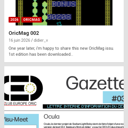
i
ff
2026
ORICMAG
i
c
OricMag 002
u
16 juin 2026
didier_v
l
One year later, i’m happy to share this new OricMag issu.
1st edition has been downloaded…
t
t
o
s
p
o
t
,
a