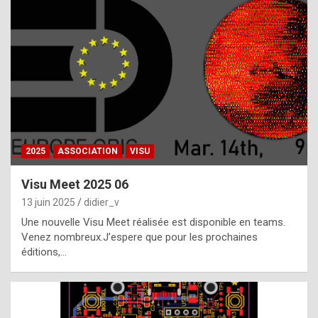
t
h
e
f
a
c
t
2025
ASSOCIATION
VISU
t
h
Visu Meet 2025 06
a
13 juin 2025
didier_v
t
Une nouvelle Visu Meet réalisée est disponible en teams.
t
Venez nombreux.J’espere que pour les prochaines
éditions,…
h
e
b