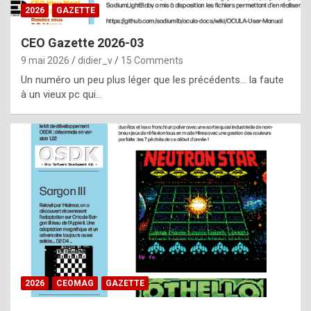
s
2026
GAZETTE
i
CEO Gazette 2026-03
d
9 mai 2026
didier_v
15 Comments
e
Un numéro un peu plus léger que les précédents… la faute
f
à un vieux pc qui…
r
o
m
m
a
y
b
e
b
2026
CEOMAG
GAZETTE
y
a