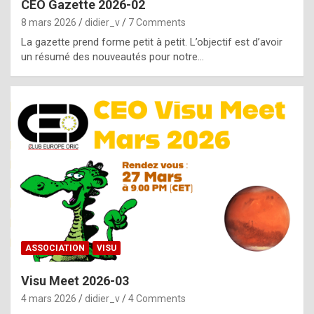
CEO Gazette 2026-02
g
8 mars 2026
didier_v
7 Comments
e
La gazette prend forme petit à petit. L’objectif est d’avoir
n
un résumé des nouveautés pour notre…
u
i
n
e
R
o
l
e
x
ASSOCIATION
VISU
r
Visu Meet 2026-03
e
4 mars 2026
didier_v
4 Comments
p