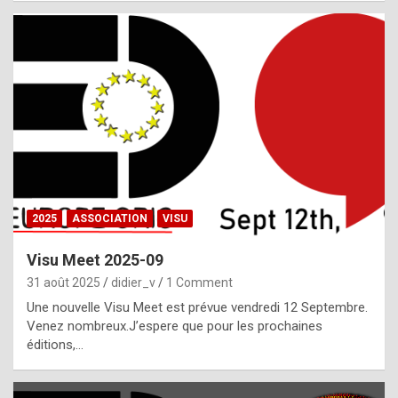
i
a
l
i
s
t
,
i
n
2025
ASSOCIATION
VISU
l
i
Visu Meet 2025-09
g
31 août 2025
didier_v
1 Comment
h
Une nouvelle Visu Meet est prévue vendredi 12 Septembre.
Venez nombreux.J’espere que pour les prochaines
t
éditions,…
o
f