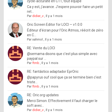
I
cycle-accurate en C11, tout équipé
Ca y est, j'avance. J'espere pouvoir faire un petit
f
ret...
y
Par
didier_v
,
Il y a 1 mois
o
Oric Screen Editor for LOCI — v1.0.0
u
Éditeur d'écran pour l'Oric Atmos, réécrit de zéro
en C...
w
Par
xahmol
,
Il y a 1 mois
a
RE: Vente du LOCI
n
@semama disons que c'est plus simple avec
paypal sur ...
t
Par
ftmb
,
Il y a 1 mois
t
RE: fantástico adaptador EprOric
o
@papyrus ouf cool que ça se termine bien c'est
k
triste...
Par
ftmb
,
Il y a 1 mois
n
o
RE: Oric.org updates
Merci Simon. Effectivement il faut charger le
w
soft avec...
h
Par
didier_v
,
Il y a 1 mois