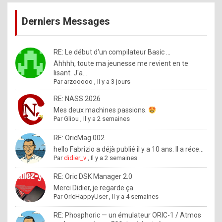
publications
9
Derniers Messages
5
%
m
RE: Le début d'un compilateur Basic ...
Ahhhh, toute ma jeunesse me revient en te
a
lisant. J'a...
d
Par
arzooooo
,
Il y a 3 jours
e
RE: NASS 2026
b
Mes deux machines passions.
Par
Gliou
,
Il y a 2 semaines
y
R
RE: OricMag 002
hello Fabrizio a déjà publié il y a 10 ans. Il a réce...
o
Par
didier_v
,
Il y a 2 semaines
l
RE: Oric DSK Manager 2.0
e
Merci Didier, je regarde ça.
x
Par
OricHappyUser
,
Il y a 4 semaines
.
RE: Phosphoric — un émulateur ORIC-1 / Atmos