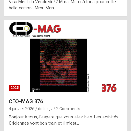
Visu Meet du Vendredi 27 Mars. Merci à tous pour cette
l
belle édition : Mmu Man,…
i
c
a
h
i
s
t
o
r
y
2025
s
CEO-MAG 376
p
4 janvier 2026
didier_v
2 Comments
e
Bonjour à tous,J’espère que vous allez bien. Les activités
c
Oriciennes vont bon train et il m’est…