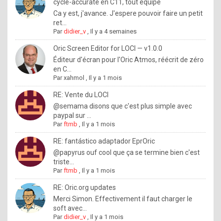
I
cycle-accurate en C11, tout équipé
Ca y est, j'avance. J'espere pouvoir faire un petit
f
ret...
y
Par
didier_v
,
Il y a 4 semaines
o
Oric Screen Editor for LOCI — v1.0.0
u
Éditeur d'écran pour l'Oric Atmos, réécrit de zéro
en C...
w
Par
xahmol
,
Il y a 1 mois
a
RE: Vente du LOCI
n
@semama disons que c'est plus simple avec
paypal sur ...
t
Par
ftmb
,
Il y a 1 mois
t
RE: fantástico adaptador EprOric
o
@papyrus ouf cool que ça se termine bien c'est
k
triste...
Par
ftmb
,
Il y a 1 mois
n
o
RE: Oric.org updates
Merci Simon. Effectivement il faut charger le
w
soft avec...
h
Par
didier_v
,
Il y a 1 mois