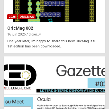
i
ff
2026
ORICMAG
i
c
OricMag 002
u
16 juin 2026
didier_v
l
One year later, i’m happy to share this new OricMag issu.
1st edition has been downloaded…
t
t
o
s
p
o
t
,
a