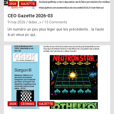
s
2026
GAZETTE
i
CEO Gazette 2026-03
d
9 mai 2026
didier_v
15 Comments
e
Un numéro un peu plus léger que les précédents… la faute
f
à un vieux pc qui…
r
o
m
m
a
y
b
e
b
2026
CEOMAG
GAZETTE
y
a