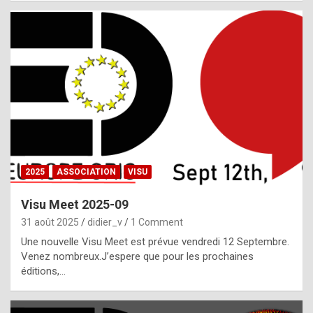
i
a
l
i
s
t
,
i
n
2025
ASSOCIATION
VISU
l
i
Visu Meet 2025-09
g
31 août 2025
didier_v
1 Comment
h
Une nouvelle Visu Meet est prévue vendredi 12 Septembre.
Venez nombreux.J’espere que pour les prochaines
t
éditions,…
o
f