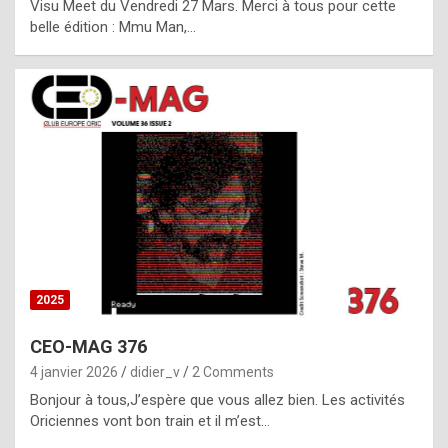
Visu Meet du Vendredi 27 Mars. Merci à tous pour cette
l
belle édition : Mmu Man,…
i
c
a
h
i
s
t
o
r
y
2025
s
CEO-MAG 376
p
4 janvier 2026
didier_v
2 Comments
e
Bonjour à tous,J’espère que vous allez bien. Les activités
c
Oriciennes vont bon train et il m’est…