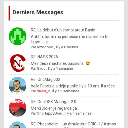
publications
9
Derniers Messages
5
%
m
RE: Le début d'un compilateur Basic ...
Ahhhh, toute ma jeunesse me revient en te
a
lisant. J'a...
d
Par
arzooooo
,
Il y a 6 heures
e
RE: NASS 2026
b
Mes deux machines passions.
Par
Gliou
,
Il y a 1 semaine
y
R
RE: OricMag 002
hello Fabrizio a déjà publié il y a 10 ans. Il a réce...
o
Par
didier_v
,
Il y a 2 semaines
l
RE: Oric DSK Manager 2.0
e
Merci Didier, je regarde ça.
x
Par
OricHappyUser
,
Il y a 4 semaines
.
RE: Phosphoric — un émulateur ORIC-1 / Atmos