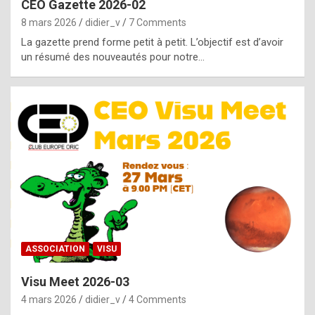
CEO Gazette 2026-02
g
8 mars 2026
didier_v
7 Comments
e
La gazette prend forme petit à petit. L’objectif est d’avoir
n
un résumé des nouveautés pour notre…
u
i
n
e
R
o
l
e
x
ASSOCIATION
VISU
r
Visu Meet 2026-03
e
4 mars 2026
didier_v
4 Comments
p