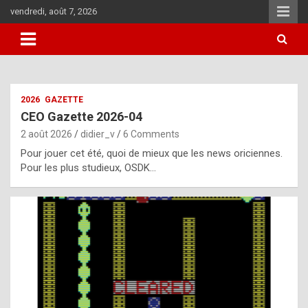
Skip
vendredi, août 7, 2026
to
content
i
2026
GAZETTE
t
CEO Gazette 2026-04
r
2 août 2026
didier_v
6 Comments
e
Pour jouer cet été, quoi de mieux que les news oriciennes.
g
Pour les plus studieux, OSDK…
u
l
a
r
l
y
d