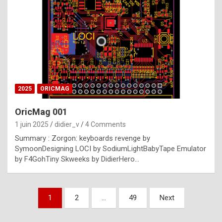
e
s
t
p
h
o
n
2025
ORICMAG
y
OricMag 001
R
1 juin 2025
didier_v
4 Comments
o
Summary : Zorgon: keyboards revenge by
l
SymoonDesigning LOCI by SodiumLightBabyTape Emulator
e
by F4GohTiny Skweeks by DidierHero…
x
a
Pagination
1
2
…
49
Next
r
des
e