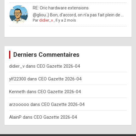
o
RE: Oric hardware extensions
w
@gliou ;) Bon, d'accord, on n'a pas fait plein de ...
Par
didier_v
,
Il y a 2 mois
o
f
t
e
Derniers Commentaires
n
didier_v
dans
CEO Gazette 2026-04
y
o
ylf22300
dans
CEO Gazette 2026-04
u
Kenneth
dans
CEO Gazette 2026-04
s
h
arzooooo
dans
CEO Gazette 2026-04
o
AlainP
dans
CEO Gazette 2026-04
u
l