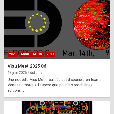
t
h
e
f
a
c
t
2025
ASSOCIATION
VISU
t
h
Visu Meet 2025 06
a
13 juin 2025
didier_v
t
Une nouvelle Visu Meet réalisée est disponible en teams.
t
Venez nombreux.J’espere que pour les prochaines
éditions,…
h
e
b