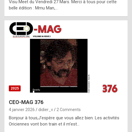
Visu Meet du Vendredi 27 Mars. Merci à tous pour cette
l
belle édition : Mmu Man,…
i
c
a
h
i
s
t
o
r
y
2025
s
CEO-MAG 376
p
4 janvier 2026
didier_v
2 Comments
e
Bonjour à tous,J’espère que vous allez bien. Les activités
c
Oriciennes vont bon train et il m’est…