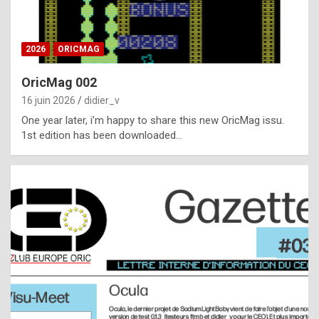
i
ff
2026
ORICMAG
i
c
OricMag 002
u
16 juin 2026
didier_v
l
One year later, i’m happy to share this new OricMag issu.
1st edition has been downloaded…
t
t
o
s
p
o
t
,
a