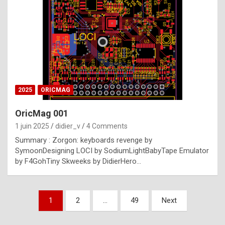
e
s
t
p
h
o
n
2025
ORICMAG
y
OricMag 001
R
1 juin 2025
didier_v
4 Comments
o
Summary : Zorgon: keyboards revenge by
l
SymoonDesigning LOCI by SodiumLightBabyTape Emulator
e
by F4GohTiny Skweeks by DidierHero…
x
a
Pagination
1
2
…
49
Next
r
des
e