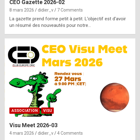
CEO Gazette 2026-02
g
8 mars 2026
didier_v
7 Comments
e
La gazette prend forme petit à petit. L’objectif est d’avoir
n
un résumé des nouveautés pour notre…
u
i
n
e
R
o
l
e
x
ASSOCIATION
VISU
r
Visu Meet 2026-03
e
4 mars 2026
didier_v
4 Comments
p