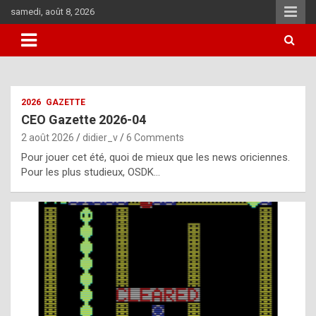
Skip
samedi, août 8, 2026
to
content
i
2026
GAZETTE
t
CEO Gazette 2026-04
r
2 août 2026
didier_v
6 Comments
e
Pour jouer cet été, quoi de mieux que les news oriciennes.
g
Pour les plus studieux, OSDK…
u
l
a
r
l
y
d