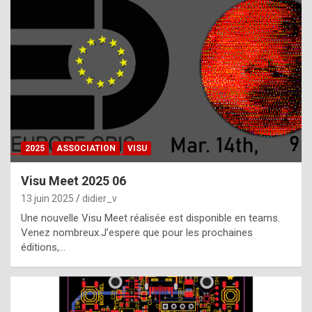
t
h
e
f
a
c
t
2025
ASSOCIATION
VISU
t
h
Visu Meet 2025 06
a
13 juin 2025
didier_v
t
Une nouvelle Visu Meet réalisée est disponible en teams.
t
Venez nombreux.J’espere que pour les prochaines
éditions,…
h
e
b