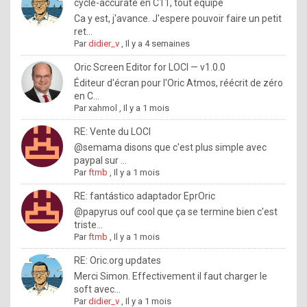
I
cycle-accurate en C11, tout équipé
Ca y est, j'avance. J'espere pouvoir faire un petit
f
ret...
y
Par
didier_v
,
Il y a 4 semaines
o
Oric Screen Editor for LOCI — v1.0.0
u
Éditeur d'écran pour l'Oric Atmos, réécrit de zéro
en C...
w
Par
xahmol
,
Il y a 1 mois
a
RE: Vente du LOCI
n
@semama disons que c'est plus simple avec
paypal sur ...
t
Par
ftmb
,
Il y a 1 mois
t
RE: fantástico adaptador EprOric
o
@papyrus ouf cool que ça se termine bien c'est
k
triste...
Par
ftmb
,
Il y a 1 mois
n
o
RE: Oric.org updates
Merci Simon. Effectivement il faut charger le
w
soft avec...
h
Par
didier_v
,
Il y a 1 mois