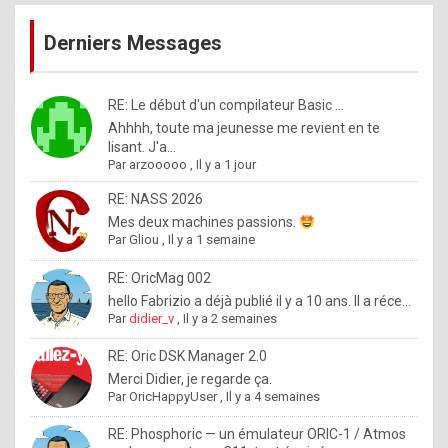
publications
9
Derniers Messages
5
%
m
RE: Le début d'un compilateur Basic ...
Ahhhh, toute ma jeunesse me revient en te
a
lisant. J'a...
d
Par
arzooooo
,
Il y a 1 jour
e
RE: NASS 2026
b
Mes deux machines passions.
Par
Gliou
,
Il y a 1 semaine
y
R
RE: OricMag 002
hello Fabrizio a déjà publié il y a 10 ans. Il a réce...
o
Par
didier_v
,
Il y a 2 semaines
l
RE: Oric DSK Manager 2.0
e
Merci Didier, je regarde ça.
x
Par
OricHappyUser
,
Il y a 4 semaines
.
RE: Phosphoric — un émulateur ORIC-1 / Atmos