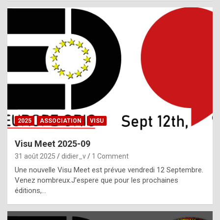
i
a
l
i
s
t
,
i
n
2025
ASSOCIATION
VISU
l
i
Visu Meet 2025-09
g
31 août 2025
didier_v
1 Comment
h
Une nouvelle Visu Meet est prévue vendredi 12 Septembre.
Venez nombreux.J’espere que pour les prochaines
t
éditions,…
o
f