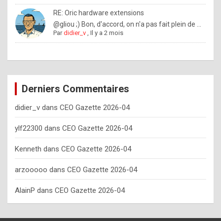
o
RE: Oric hardware extensions
w
@gliou ;) Bon, d'accord, on n'a pas fait plein de ...
Par
didier_v
,
Il y a 2 mois
o
f
t
e
Derniers Commentaires
n
didier_v
dans
CEO Gazette 2026-04
y
o
ylf22300
dans
CEO Gazette 2026-04
u
Kenneth
dans
CEO Gazette 2026-04
s
h
arzooooo
dans
CEO Gazette 2026-04
o
AlainP
dans
CEO Gazette 2026-04
u
l