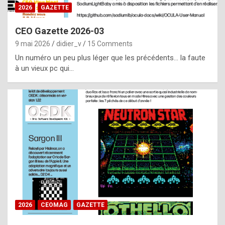
s
2026
GAZETTE
i
CEO Gazette 2026-03
d
9 mai 2026
didier_v
15 Comments
e
Un numéro un peu plus léger que les précédents… la faute
f
à un vieux pc qui…
r
o
m
m
a
y
b
e
b
2026
CEOMAG
GAZETTE
y
a