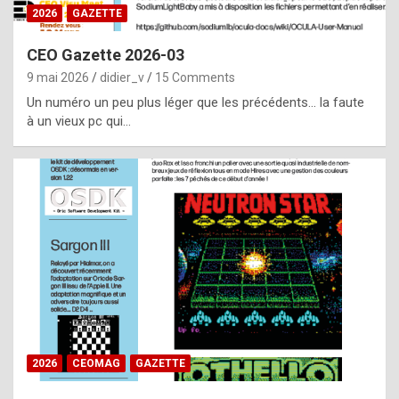
s
2026
GAZETTE
i
CEO Gazette 2026-03
d
9 mai 2026
didier_v
15 Comments
e
Un numéro un peu plus léger que les précédents… la faute
f
à un vieux pc qui…
r
o
m
m
a
y
b
e
b
2026
CEOMAG
GAZETTE
y
a