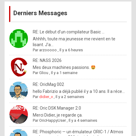
publications
9
Derniers Messages
5
%
m
RE: Le début d'un compilateur Basic ...
Ahhhh, toute ma jeunesse me revient en te
a
lisant. J'a...
d
Par
arzooooo
,
Il y a 6 heures
e
RE: NASS 2026
b
Mes deux machines passions.
Par
Gliou
,
Il y a 1 semaine
y
R
RE: OricMag 002
hello Fabrizio a déjà publié il y a 10 ans. Il a réce...
o
Par
didier_v
,
Il y a 2 semaines
l
RE: Oric DSK Manager 2.0
e
Merci Didier, je regarde ça.
x
Par
OricHappyUser
,
Il y a 4 semaines
.
RE: Phosphoric — un émulateur ORIC-1 / Atmos