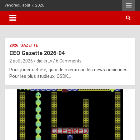
Skip
vendredi, août 7, 2026
to
content
i
2026
GAZETTE
t
CEO Gazette 2026-04
r
2 août 2026
didier_v
6 Comments
e
Pour jouer cet été, quoi de mieux que les news oriciennes.
g
Pour les plus studieux, OSDK…
u
l
a
r
l
y
d