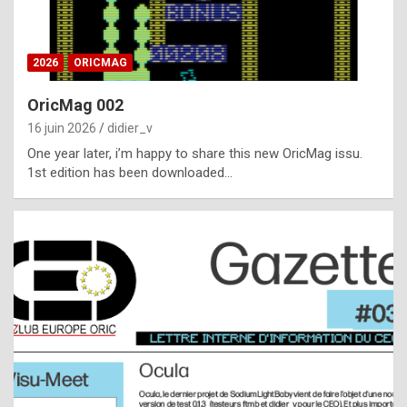
i
ff
2026
ORICMAG
i
c
OricMag 002
u
16 juin 2026
didier_v
l
One year later, i’m happy to share this new OricMag issu.
1st edition has been downloaded…
t
t
o
s
p
o
t
,
a