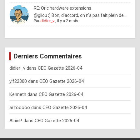
o
RE: Oric hardware extensions
w
@gliou ;) Bon, d'accord, on n'a pas fait plein de ...
Par
didier_v
,
Il y a 2 mois
o
f
t
e
Derniers Commentaires
n
didier_v
dans
CEO Gazette 2026-04
y
o
ylf22300
dans
CEO Gazette 2026-04
u
Kenneth
dans
CEO Gazette 2026-04
s
h
arzooooo
dans
CEO Gazette 2026-04
o
AlainP
dans
CEO Gazette 2026-04
u
l