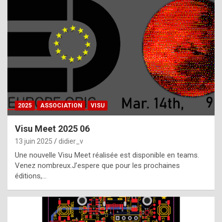
t
h
e
f
a
c
t
2025
ASSOCIATION
VISU
t
h
Visu Meet 2025 06
a
13 juin 2025
didier_v
t
Une nouvelle Visu Meet réalisée est disponible en teams.
t
Venez nombreux.J’espere que pour les prochaines
éditions,…
h
e
b