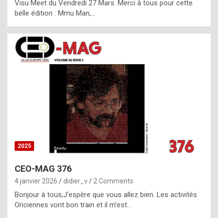
Visu Meet du Vendredi 27 Mars. Merci à tous pour cette
l
belle édition : Mmu Man,…
i
c
a
h
i
s
t
o
r
y
2025
s
CEO-MAG 376
p
4 janvier 2026
didier_v
2 Comments
e
Bonjour à tous,J’espère que vous allez bien. Les activités
c
Oriciennes vont bon train et il m’est…