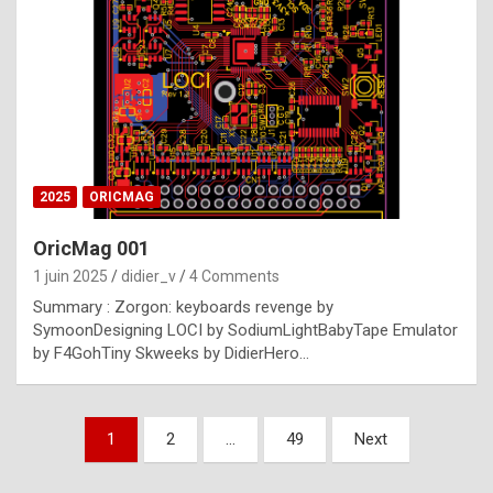
e
s
t
p
h
o
n
2025
ORICMAG
y
OricMag 001
R
1 juin 2025
didier_v
4 Comments
o
Summary : Zorgon: keyboards revenge by
l
SymoonDesigning LOCI by SodiumLightBabyTape Emulator
e
by F4GohTiny Skweeks by DidierHero…
x
a
Pagination
1
2
…
49
Next
r
des
e