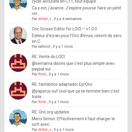
I
cycle-accurate en C11, tout équipé
Ca y est, j'avance. J'espere pouvoir faire un petit
f
ret...
y
Par
didier_v
,
Il y a 4 semaines
o
Oric Screen Editor for LOCI — v1.0.0
u
Éditeur d'écran pour l'Oric Atmos, réécrit de zéro
en C...
w
Par
xahmol
,
Il y a 1 mois
a
RE: Vente du LOCI
n
@semama disons que c'est plus simple avec
paypal sur ...
t
Par
ftmb
,
Il y a 1 mois
t
RE: fantástico adaptador EprOric
o
@papyrus ouf cool que ça se termine bien c'est
k
triste...
Par
ftmb
,
Il y a 1 mois
n
o
RE: Oric.org updates
Merci Simon. Effectivement il faut charger le
w
soft avec...
h
Par
didier_v
,
Il y a 1 mois