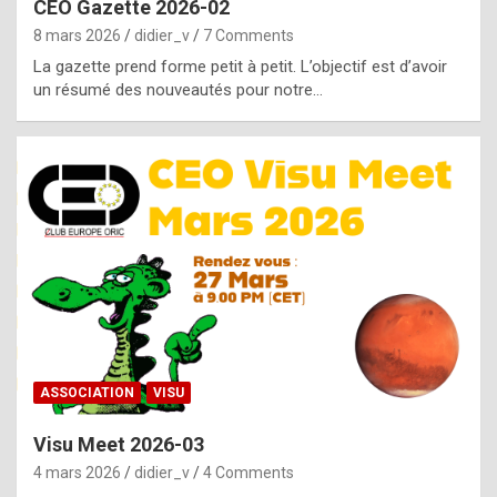
CEO Gazette 2026-02
g
8 mars 2026
didier_v
7 Comments
e
La gazette prend forme petit à petit. L’objectif est d’avoir
n
un résumé des nouveautés pour notre…
u
i
n
e
R
o
l
e
x
ASSOCIATION
VISU
r
Visu Meet 2026-03
e
4 mars 2026
didier_v
4 Comments
p