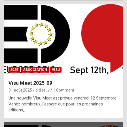
i
a
l
i
s
t
,
i
n
2025
ASSOCIATION
VISU
l
i
Visu Meet 2025-09
g
31 août 2025
didier_v
1 Comment
h
Une nouvelle Visu Meet est prévue vendredi 12 Septembre.
Venez nombreux.J’espere que pour les prochaines
t
éditions,…
o
f