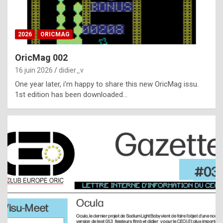
i
ff
2026
ORICMAG
i
c
OricMag 002
u
16 juin 2026
didier_v
l
One year later, i’m happy to share this new OricMag issu.
1st edition has been downloaded…
t
t
o
s
p
o
t
,
a