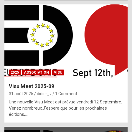
i
a
l
i
s
t
,
i
n
2025
ASSOCIATION
VISU
l
i
Visu Meet 2025-09
g
31 août 2025
didier_v
1 Comment
h
Une nouvelle Visu Meet est prévue vendredi 12 Septembre.
Venez nombreux.J’espere que pour les prochaines
t
éditions,…
o
f