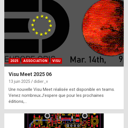
t
h
e
f
a
c
t
2025
ASSOCIATION
VISU
t
h
Visu Meet 2025 06
a
13 juin 2025
didier_v
t
Une nouvelle Visu Meet réalisée est disponible en teams.
t
Venez nombreux.J’espere que pour les prochaines
éditions,…
h
e
b