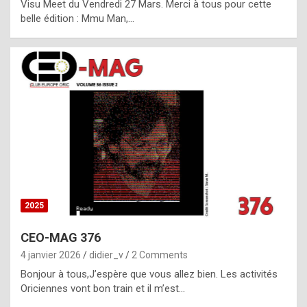
Visu Meet du Vendredi 27 Mars. Merci à tous pour cette
l
belle édition : Mmu Man,…
i
c
a
h
i
s
t
o
r
y
2025
s
CEO-MAG 376
p
4 janvier 2026
didier_v
2 Comments
e
Bonjour à tous,J’espère que vous allez bien. Les activités
c
Oriciennes vont bon train et il m’est…