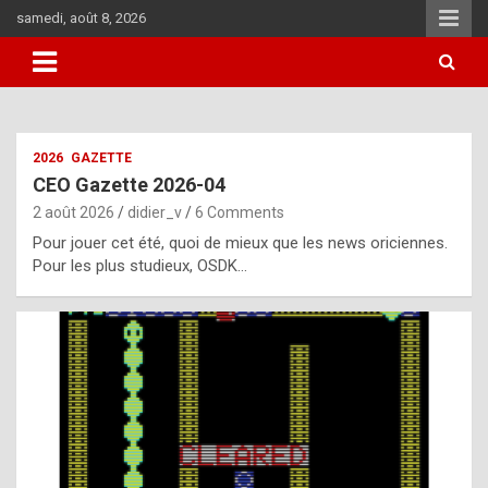
Skip
samedi, août 8, 2026
to
content
i
2026
GAZETTE
t
CEO Gazette 2026-04
r
2 août 2026
didier_v
6 Comments
e
Pour jouer cet été, quoi de mieux que les news oriciennes.
g
Pour les plus studieux, OSDK…
u
l
a
r
l
y
d