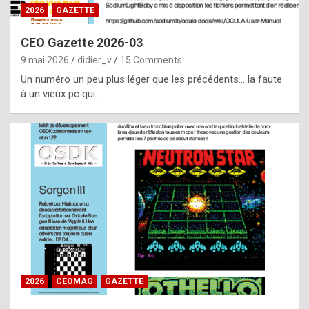
s
2026
GAZETTE
i
CEO Gazette 2026-03
d
9 mai 2026
didier_v
15 Comments
e
Un numéro un peu plus léger que les précédents… la faute
f
à un vieux pc qui…
r
o
m
m
a
y
b
e
b
2026
CEOMAG
GAZETTE
y
a