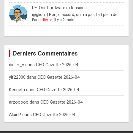
o
RE: Oric hardware extensions
w
@gliou ;) Bon, d'accord, on n'a pas fait plein de ...
Par
didier_v
,
Il y a 2 mois
o
f
t
e
Derniers Commentaires
n
didier_v
dans
CEO Gazette 2026-04
y
o
ylf22300
dans
CEO Gazette 2026-04
u
Kenneth
dans
CEO Gazette 2026-04
s
h
arzooooo
dans
CEO Gazette 2026-04
o
AlainP
dans
CEO Gazette 2026-04
u
l