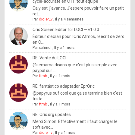
I
cycle-accurate en C11, tout équipé
Ca y est, j'avance. J'espere pouvoir faire un petit
f
ret...
y
Par
didier_v
,
Il y a 4 semaines
o
Oric Screen Editor for LOCI — v1.0.0
u
Éditeur d'écran pour l'Oric Atmos, réécrit de zéro
en C...
w
Par
xahmol
,
Il y a 1 mois
a
RE: Vente du LOCI
n
@semama disons que c'est plus simple avec
paypal sur ...
t
Par
ftmb
,
Il y a 1 mois
t
RE: fantástico adaptador EprOric
o
@papyrus ouf cool que ça se termine bien c'est
k
triste...
Par
ftmb
,
Il y a 1 mois
n
o
RE: Oric.org updates
Merci Simon. Effectivement il faut charger le
w
soft avec...
h
Par
didier_v
,
Il y a 1 mois