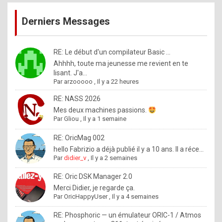
publications
9
Derniers Messages
5
%
m
RE: Le début d'un compilateur Basic ...
Ahhhh, toute ma jeunesse me revient en te
a
lisant. J'a...
d
Par
arzooooo
,
Il y a 22 heures
e
RE: NASS 2026
b
Mes deux machines passions.
Par
Gliou
,
Il y a 1 semaine
y
R
RE: OricMag 002
hello Fabrizio a déjà publié il y a 10 ans. Il a réce...
o
Par
didier_v
,
Il y a 2 semaines
l
RE: Oric DSK Manager 2.0
e
Merci Didier, je regarde ça.
x
Par
OricHappyUser
,
Il y a 4 semaines
.
RE: Phosphoric — un émulateur ORIC-1 / Atmos