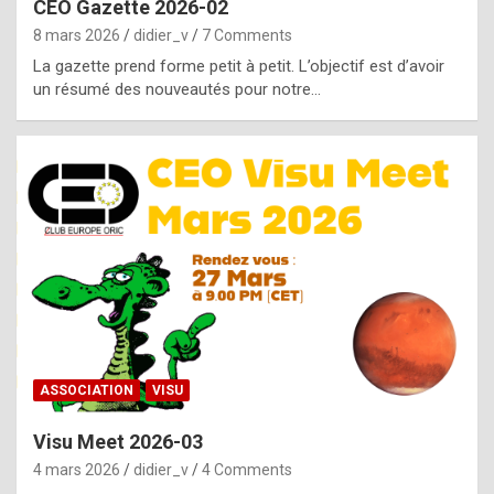
CEO Gazette 2026-02
g
8 mars 2026
didier_v
7 Comments
e
La gazette prend forme petit à petit. L’objectif est d’avoir
n
un résumé des nouveautés pour notre…
u
i
n
e
R
o
l
e
x
ASSOCIATION
VISU
r
Visu Meet 2026-03
e
4 mars 2026
didier_v
4 Comments
p