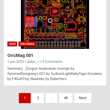
e
s
t
p
h
o
n
2025
ORICMAG
y
OricMag 001
R
1 juin 2025
didier_v
4 Comments
o
Summary : Zorgon: keyboards revenge by
l
SymoonDesigning LOCI by SodiumLightBabyTape Emulator
e
by F4GohTiny Skweeks by DidierHero…
x
a
Pagination
1
2
…
49
Next
r
des
e