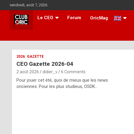
Skip
vendredi, août 7, 2026
to
content
Le CEO
Forum
OricMag
i
2026
GAZETTE
CEO Gazette 2026-04
t
2 août 2026
didier_v
6 Comments
r
Pour jouer cet été, quoi de mieux que les news
e
oriciennes. Pour les plus studieux, OSDK…
g
u
l
a