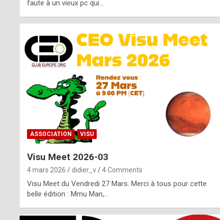
o
faute à un vieux pc qui…
s
p
o
t
,
a
s
ASSOCIATION
VISU
i
Visu Meet 2026-03
d
4 mars 2026
didier_v
4 Comments
e
Visu Meet du Vendredi 27 Mars. Merci à tous pour cette
belle édition : Mmu Man,…
f
r