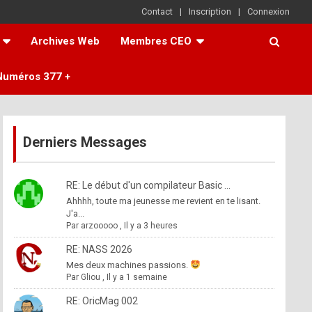
Contact
Inscription
Connexion
Archives Web
Membres CEO
Numéros 377 +
Derniers Messages
RE: Le début d'un compilateur Basic ...
Ahhhh, toute ma jeunesse me revient en te lisant.
J'a...
Par
arzooooo
,
Il y a 3 heures
RE: NASS 2026
Mes deux machines passions.
Par
Gliou
,
Il y a 1 semaine
RE: OricMag 002