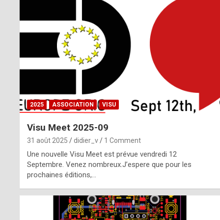
o
m
m
a
y
b
2025
ASSOCIATION
VISU
e
Visu Meet 2025-09
b
31 août 2025
didier_v
1 Comment
y
Une nouvelle Visu Meet est prévue vendredi 12
Septembre. Venez nombreux.J’espere que pour les
a
prochaines éditions,…
g
e