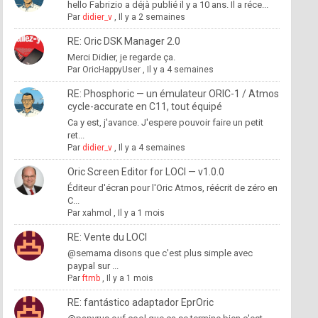
hello Fabrizio a déjà publié il y a 10 ans. Il a réce...
Par
didier_v
,
Il y a 2 semaines
RE: Oric DSK Manager 2.0
Merci Didier, je regarde ça.
Par
OricHappyUser
,
Il y a 4 semaines
RE: Phosphoric — un émulateur ORIC-1 / Atmos
cycle-accurate en C11, tout équipé
Ca y est, j'avance. J'espere pouvoir faire un petit
ret...
Par
didier_v
,
Il y a 4 semaines
Oric Screen Editor for LOCI — v1.0.0
Éditeur d'écran pour l'Oric Atmos, réécrit de zéro en
C...
Par
xahmol
,
Il y a 1 mois
RE: Vente du LOCI
@semama disons que c'est plus simple avec
paypal sur ...
Par
ftmb
,
Il y a 1 mois
RE: fantástico adaptador EprOric