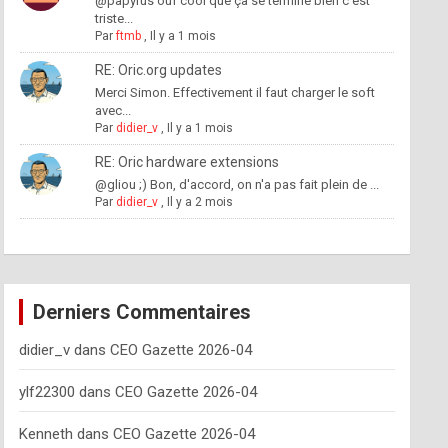
@papyrus ouf cool que ça se termine bien c'est
triste...
Par
ftmb
,
Il y a 1 mois
RE: Oric.org updates
Merci Simon. Effectivement il faut charger le soft
avec...
Par
didier_v
,
Il y a 1 mois
RE: Oric hardware extensions
@gliou ;) Bon, d'accord, on n'a pas fait plein de ...
Par
didier_v
,
Il y a 2 mois
Derniers Commentaires
didier_v
dans
CEO Gazette 2026-04
ylf22300
dans
CEO Gazette 2026-04
Kenneth
dans
CEO Gazette 2026-04