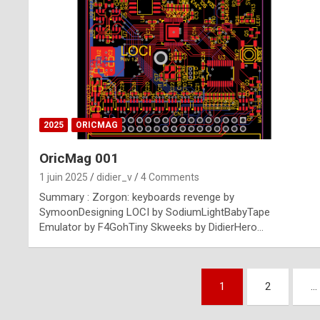
n
u
i
n
e
2025
ORICMAG
R
OricMag 001
o
1 juin 2025
didier_v
4 Comments
l
Summary : Zorgon: keyboards revenge by
e
SymoonDesigning LOCI by SodiumLightBabyTape
Emulator by F4GohTiny Skweeks by DidierHero…
x
r
Pagination
e
1
2
…
des
p