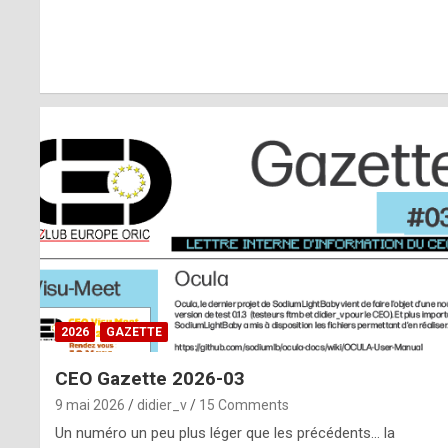
r
l
y
d
i
ff
i
c
u
2026
GAZETTE
l
CEO Gazette 2026-03
t
9 mai 2026
didier_v
15 Comments
t
Un numéro un peu plus léger que les précédents… la