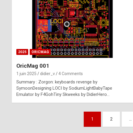
n
u
i
n
e
2025
ORICMAG
R
OricMag 001
o
1 juin 2025
didier_v
4 Comments
l
Summary : Zorgon: keyboards revenge by
e
SymoonDesigning LOCI by SodiumLightBabyTape
Emulator by F4GohTiny Skweeks by DidierHero…
x
r
Pagination
e
1
2
…
des
p