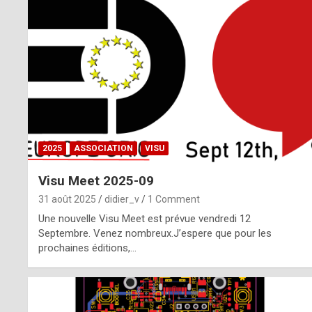
o
m
m
a
y
b
2025
ASSOCIATION
VISU
e
Visu Meet 2025-09
b
31 août 2025
didier_v
1 Comment
y
Une nouvelle Visu Meet est prévue vendredi 12
Septembre. Venez nombreux.J’espere que pour les
a
prochaines éditions,…
g
e