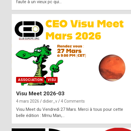
o
faute à un vieux pc qui…
s
p
o
t
,
a
s
ASSOCIATION
VISU
i
Visu Meet 2026-03
d
4 mars 2026
didier_v
4 Comments
e
Visu Meet du Vendredi 27 Mars. Merci à tous pour cette
belle édition : Mmu Man,…
f
r