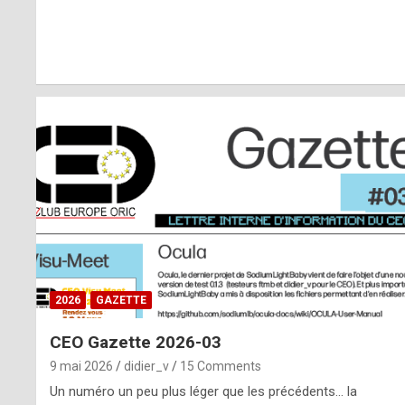
r
l
y
d
i
ff
i
c
u
2026
GAZETTE
l
CEO Gazette 2026-03
t
9 mai 2026
didier_v
15 Comments
t
Un numéro un peu plus léger que les précédents… la