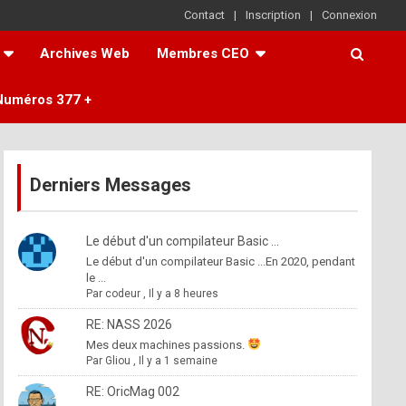
Contact
Inscription
Connexion
Archives Web
Membres CEO
Numéros 377 +
Derniers Messages
Le début d'un compilateur Basic ...
Le début d'un compilateur Basic ...En 2020, pendant
le ...
Par
codeur
,
Il y a 8 heures
RE: NASS 2026
Mes deux machines passions.
Par
Gliou
,
Il y a 1 semaine
RE: OricMag 002