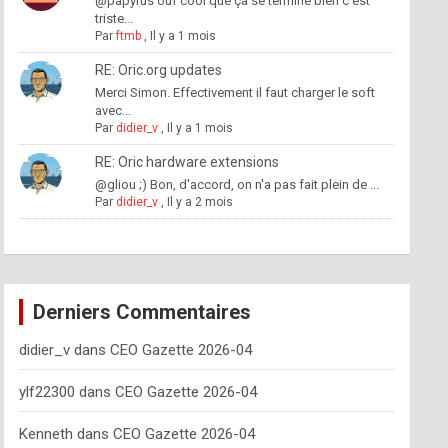
@papyrus ouf cool que ça se termine bien c'est
triste...
Par
ftmb
,
Il y a 1 mois
RE: Oric.org updates
Merci Simon. Effectivement il faut charger le soft
avec...
Par
didier_v
,
Il y a 1 mois
RE: Oric hardware extensions
@gliou ;) Bon, d'accord, on n'a pas fait plein de ...
Par
didier_v
,
Il y a 2 mois
Derniers Commentaires
didier_v
dans
CEO Gazette 2026-04
ylf22300
dans
CEO Gazette 2026-04
Kenneth
dans
CEO Gazette 2026-04