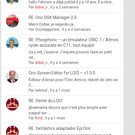
hello Fabrizio a déjà publié il y a 10 ans. Il a réce...
Par
didier_v
,
Il y a 2 semaines
RE: Oric DSK Manager 2.0
Merci Didier, je regarde ça.
Par
OricHappyUser
,
Il y a 3 semaines
RE: Phosphoric — un émulateur ORIC-1 / Atmos
cycle-accurate en C11, tout équipé
Ca y est, j'avance. J'espere pouvoir faire un petit
ret...
Par
didier_v
,
Il y a 4 semaines
Oric Screen Editor for LOCI — v1.0.0
Éditeur d'écran pour l'Oric Atmos, réécrit de zéro en
C...
Par
xahmol
,
Il y a 1 mois
RE: Vente du LOCI
@semama disons que c'est plus simple avec
paypal sur ...
Par
ftmb
,
Il y a 1 mois
RE: fantástico adaptador EprOric