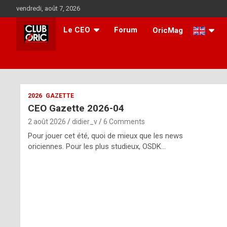
Skip
vendredi, août 7, 2026
to
content
Le CEO
Forum
OricMag
i
2026
GAZETTE
CEO Gazette 2026-04
t
2 août 2026
didier_v
6 Comments
r
Pour jouer cet été, quoi de mieux que les news
e
oriciennes. Pour les plus studieux, OSDK…
g
u
l
a