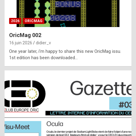
i
ff
2026
ORICMAG
i
c
OricMag 002
u
16 juin 2026
didier_v
l
One year later, i’m happy to share this new OricMag issu.
1st edition has been downloaded…
t
t
o
s
p
o
t
,
a