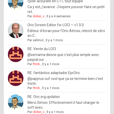
I
cycle-accurate en C11, tout équipé
Ca y est, j'avance. J'espere pouvoir faire un petit
f
ret...
y
Par
didier_v
,
Il y a 4 semaines
o
Oric Screen Editor for LOCI — v1.0.0
u
Éditeur d'écran pour l'Oric Atmos, réécrit de zéro
en C...
w
Par
xahmol
,
Il y a 1 mois
a
RE: Vente du LOCI
n
@semama disons que c'est plus simple avec
paypal sur ...
t
Par
ftmb
,
Il y a 1 mois
t
RE: fantástico adaptador EprOric
o
@papyrus ouf cool que ça se termine bien c'est
k
triste...
Par
ftmb
,
Il y a 1 mois
n
o
RE: Oric.org updates
Merci Simon. Effectivement il faut charger le
w
soft avec...
h
Par
didier_v
,
Il y a 1 mois