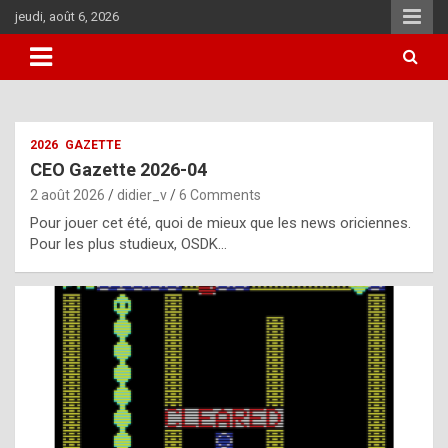
Skip
jeudi, août 6, 2026
to
content
i
2026
GAZETTE
t
CEO Gazette 2026-04
r
2 août 2026
didier_v
6 Comments
e
Pour jouer cet été, quoi de mieux que les news oriciennes.
g
Pour les plus studieux, OSDK…
u
l
a
r
l
y
d