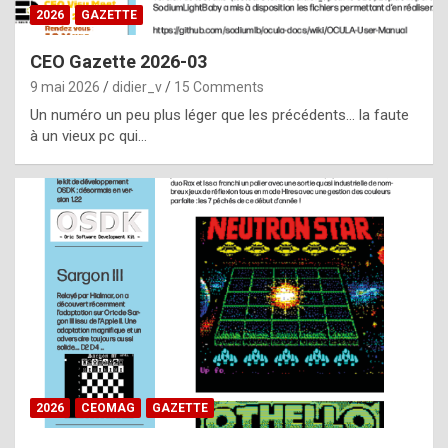
s
2026
GAZETTE
i
CEO Gazette 2026-03
d
9 mai 2026
didier_v
15 Comments
e
Un numéro un peu plus léger que les précédents… la faute
f
à un vieux pc qui…
r
o
m
m
a
y
b
e
b
2026
CEOMAG
GAZETTE
y
a