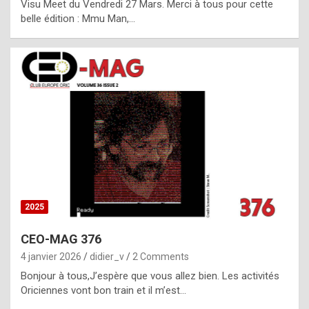
Visu Meet du Vendredi 27 Mars. Merci à tous pour cette
l
belle édition : Mmu Man,…
i
c
a
h
i
s
t
o
r
y
2025
s
CEO-MAG 376
p
4 janvier 2026
didier_v
2 Comments
e
Bonjour à tous,J’espère que vous allez bien. Les activités
c
Oriciennes vont bon train et il m’est…