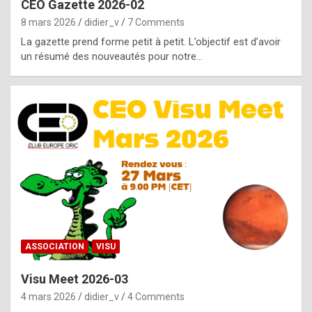
CEO Gazette 2026-02
g
8 mars 2026
didier_v
7 Comments
e
La gazette prend forme petit à petit. L’objectif est d’avoir
n
un résumé des nouveautés pour notre…
u
i
n
e
R
o
l
e
x
ASSOCIATION
VISU
r
Visu Meet 2026-03
e
4 mars 2026
didier_v
4 Comments
p