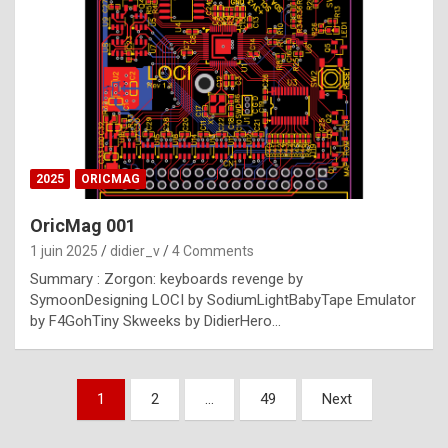
e
s
t
p
h
o
n
2025
ORICMAG
y
OricMag 001
R
1 juin 2025
didier_v
4 Comments
o
Summary : Zorgon: keyboards revenge by
l
SymoonDesigning LOCI by SodiumLightBabyTape Emulator
e
by F4GohTiny Skweeks by DidierHero…
x
a
Pagination
1
2
…
49
Next
r
des
e