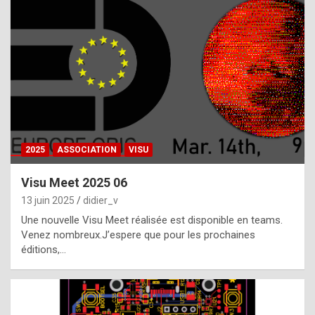
t
h
e
f
a
c
t
2025
ASSOCIATION
VISU
t
h
Visu Meet 2025 06
a
13 juin 2025
didier_v
t
Une nouvelle Visu Meet réalisée est disponible en teams.
t
Venez nombreux.J’espere que pour les prochaines
éditions,…
h
e
b