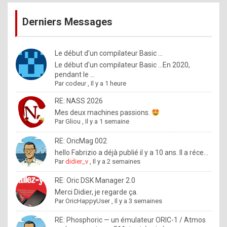
publications
9
Derniers Messages
5
%
m
Le début d'un compilateur Basic ...
Le début d'un compilateur Basic ...En 2020,
a
pendant le ...
d
Par
codeur
,
Il y a 1 heure
e
RE: NASS 2026
b
Mes deux machines passions.
Par
Gliou
,
Il y a 1 semaine
y
R
RE: OricMag 002
hello Fabrizio a déjà publié il y a 10 ans. Il a réce...
o
Par
didier_v
,
Il y a 2 semaines
l
RE: Oric DSK Manager 2.0
e
Merci Didier, je regarde ça.
x
Par
OricHappyUser
,
Il y a 3 semaines
.
RE: Phosphoric — un émulateur ORIC-1 / Atmos