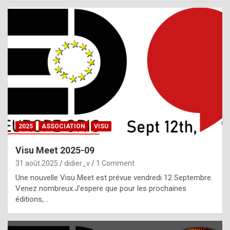
i
a
l
i
s
t
,
i
n
2025
ASSOCIATION
VISU
l
i
Visu Meet 2025-09
g
31 août 2025
didier_v
1 Comment
h
Une nouvelle Visu Meet est prévue vendredi 12 Septembre.
Venez nombreux.J’espere que pour les prochaines
t
éditions,…
o
f