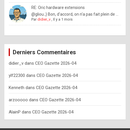
o
RE: Oric hardware extensions
w
@gliou ;) Bon, d'accord, on n'a pas fait plein de ...
Par
didier_v
,
Il y a 1 mois
o
f
t
e
Derniers Commentaires
n
didier_v
dans
CEO Gazette 2026-04
y
o
ylf22300
dans
CEO Gazette 2026-04
u
Kenneth
dans
CEO Gazette 2026-04
s
h
arzooooo
dans
CEO Gazette 2026-04
o
AlainP
dans
CEO Gazette 2026-04
u
l