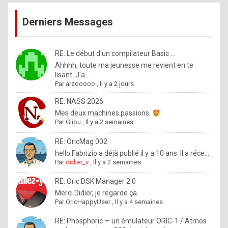
publications
9
Derniers Messages
5
%
m
RE: Le début d'un compilateur Basic ...
Ahhhh, toute ma jeunesse me revient en te
a
lisant. J'a...
d
Par
arzooooo
,
Il y a 2 jours
e
RE: NASS 2026
b
Mes deux machines passions.
Par
Gliou
,
Il y a 2 semaines
y
R
RE: OricMag 002
hello Fabrizio a déjà publié il y a 10 ans. Il a réce...
o
Par
didier_v
,
Il y a 2 semaines
l
RE: Oric DSK Manager 2.0
e
Merci Didier, je regarde ça.
x
Par
OricHappyUser
,
Il y a 4 semaines
.
RE: Phosphoric — un émulateur ORIC-1 / Atmos