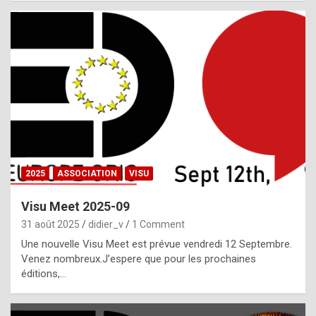
i
a
l
i
s
t
,
i
n
2025
ASSOCIATION
VISU
l
i
Visu Meet 2025-09
g
31 août 2025
didier_v
1 Comment
h
Une nouvelle Visu Meet est prévue vendredi 12 Septembre.
Venez nombreux.J’espere que pour les prochaines
t
éditions,…
o
f