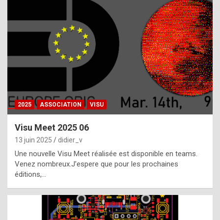
t
h
e
f
a
c
t
2025
ASSOCIATION
VISU
t
h
Visu Meet 2025 06
a
13 juin 2025
didier_v
t
Une nouvelle Visu Meet réalisée est disponible en teams.
t
Venez nombreux.J’espere que pour les prochaines
éditions,…
h
e
b