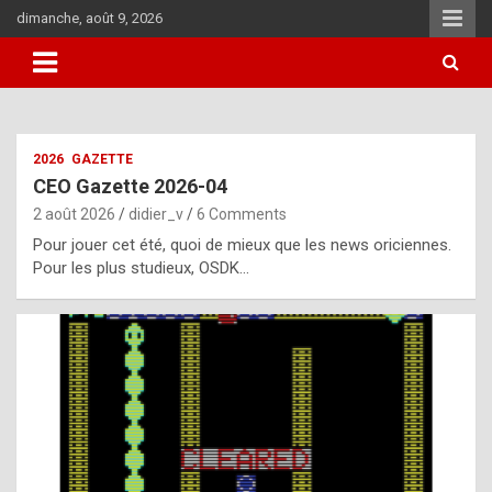
Skip
dimanche, août 9, 2026
to
content
i
2026
GAZETTE
t
CEO Gazette 2026-04
r
2 août 2026
didier_v
6 Comments
e
Pour jouer cet été, quoi de mieux que les news oriciennes.
g
Pour les plus studieux, OSDK…
u
l
a
r
l
y
d