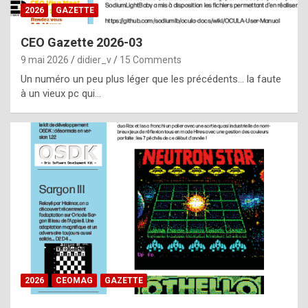
s
2026
GAZETTE
i
CEO Gazette 2026-03
d
9 mai 2026
didier_v
15 Comments
e
Un numéro un peu plus léger que les précédents… la faute
f
à un vieux pc qui…
r
o
m
m
a
y
b
e
b
2026
CEOMAG
GAZETTE
y
a