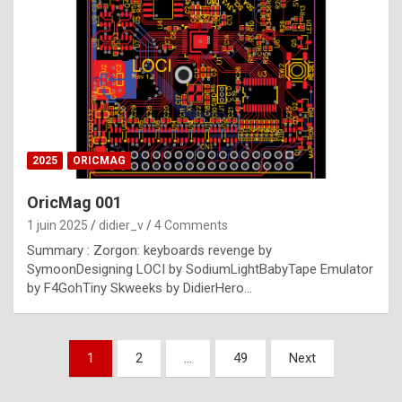
e
s
t
p
h
o
n
2025
ORICMAG
y
OricMag 001
R
1 juin 2025
didier_v
4 Comments
o
Summary : Zorgon: keyboards revenge by
l
SymoonDesigning LOCI by SodiumLightBabyTape Emulator
e
by F4GohTiny Skweeks by DidierHero…
x
a
Pagination
1
2
…
49
Next
r
des
e