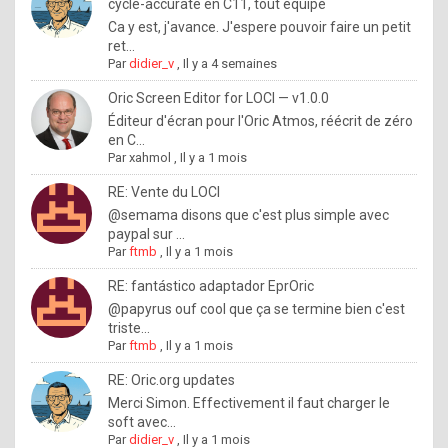
I
cycle-accurate en C11, tout équipé
Ca y est, j'avance. J'espere pouvoir faire un petit
f
ret...
y
Par
didier_v
,
Il y a 4 semaines
o
Oric Screen Editor for LOCI — v1.0.0
u
Éditeur d'écran pour l'Oric Atmos, réécrit de zéro
en C...
w
Par
xahmol
,
Il y a 1 mois
a
RE: Vente du LOCI
n
@semama disons que c'est plus simple avec
paypal sur ...
t
Par
ftmb
,
Il y a 1 mois
t
RE: fantástico adaptador EprOric
o
@papyrus ouf cool que ça se termine bien c'est
k
triste...
Par
ftmb
,
Il y a 1 mois
n
o
RE: Oric.org updates
Merci Simon. Effectivement il faut charger le
w
soft avec...
h
Par
didier_v
,
Il y a 1 mois