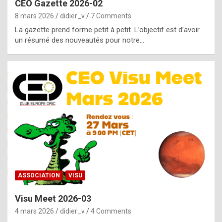
CEO Gazette 2026-02
g
8 mars 2026
didier_v
7 Comments
e
La gazette prend forme petit à petit. L’objectif est d’avoir
n
un résumé des nouveautés pour notre…
u
i
n
e
R
o
l
e
x
ASSOCIATION
VISU
r
Visu Meet 2026-03
e
4 mars 2026
didier_v
4 Comments
p