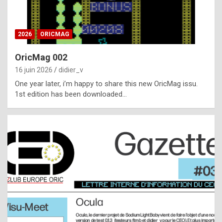
i
ff
2026
ORICMAG
i
c
OricMag 002
u
16 juin 2026
didier_v
l
One year later, i’m happy to share this new OricMag issu.
1st edition has been downloaded…
t
t
o
s
p
o
t
,
a