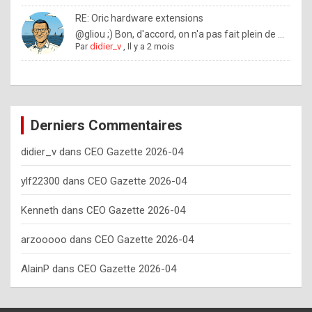
o
RE: Oric hardware extensions
w
@gliou ;) Bon, d'accord, on n'a pas fait plein de ...
Par
didier_v
,
Il y a 2 mois
o
f
t
e
Derniers Commentaires
n
didier_v
dans
CEO Gazette 2026-04
y
o
ylf22300
dans
CEO Gazette 2026-04
u
Kenneth
dans
CEO Gazette 2026-04
s
h
arzooooo
dans
CEO Gazette 2026-04
o
AlainP
dans
CEO Gazette 2026-04
u
l