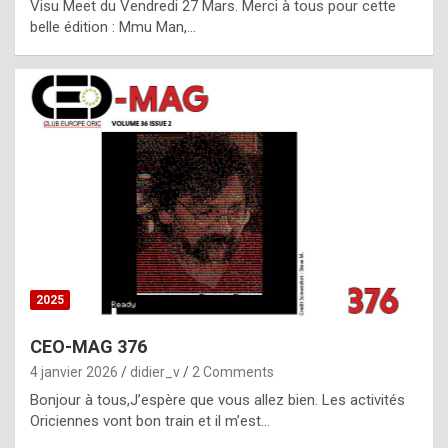
Visu Meet du Vendredi 27 Mars. Merci à tous pour cette
l
belle édition : Mmu Man,…
i
c
a
h
i
s
t
o
r
y
2025
s
CEO-MAG 376
p
4 janvier 2026
didier_v
2 Comments
e
Bonjour à tous,J’espère que vous allez bien. Les activités
c
Oriciennes vont bon train et il m’est…