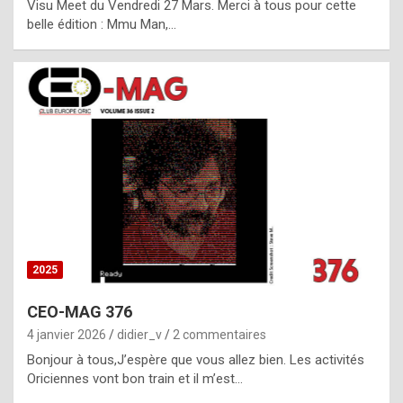
Visu Meet du Vendredi 27 Mars. Merci à tous pour cette
l
belle édition : Mmu Man,…
i
c
a
h
i
s
t
o
r
y
2025
s
CEO-MAG 376
p
4 janvier 2026
didier_v
2 commentaires
e
Bonjour à tous,J’espère que vous allez bien. Les activités
c
Oriciennes vont bon train et il m’est…