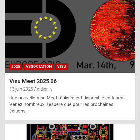
t
h
e
f
a
c
t
2025
ASSOCIATION
VISU
t
h
Visu Meet 2025 06
a
13 juin 2025
didier_v
t
Une nouvelle Visu Meet réalisée est disponible en teams.
t
Venez nombreux.J’espere que pour les prochaines
éditions,…
h
e
b