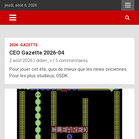
Aller
jeudi, août 6, 2026
au
contenu
i
2026
GAZETTE
t
CEO Gazette 2026-04
r
2 août 2026
didier_v
5 commentaires
e
Pour jouer cet été, quoi de mieux que les news oriciennes.
g
Pour les plus studieux, OSDK…
u
l
a
r
l
y
d