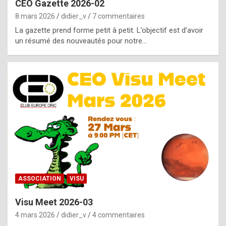
CEO Gazette 2026-02
g
8 mars 2026
didier_v
7 commentaires
e
La gazette prend forme petit à petit. L’objectif est d’avoir
n
un résumé des nouveautés pour notre…
u
i
n
e
R
o
l
e
x
ASSOCIATION
VISU
r
Visu Meet 2026-03
e
4 mars 2026
didier_v
4 commentaires
p