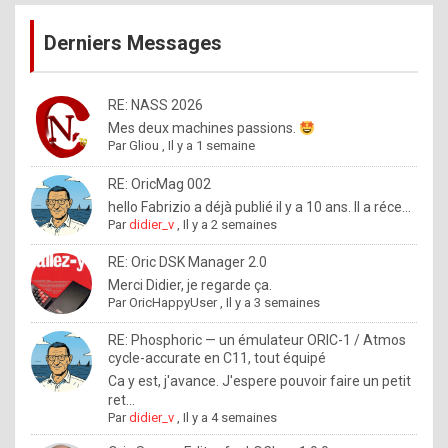
publications
9
Derniers Messages
5
%
m
RE: NASS 2026
Mes deux machines passions.
a
Par
Gliou
,
Il y a 1 semaine
d
RE: OricMag 002
e
hello Fabrizio a déjà publié il y a 10 ans. Il a réce...
b
Par
didier_v
,
Il y a 2 semaines
y
RE: Oric DSK Manager 2.0
R
Merci Didier, je regarde ça.
Par
OricHappyUser
,
Il y a 3 semaines
o
l
RE: Phosphoric — un émulateur ORIC-1 / Atmos
cycle-accurate en C11, tout équipé
e
Ca y est, j'avance. J'espere pouvoir faire un petit
x
ret...
Par
didier_v
,
Il y a 4 semaines
.