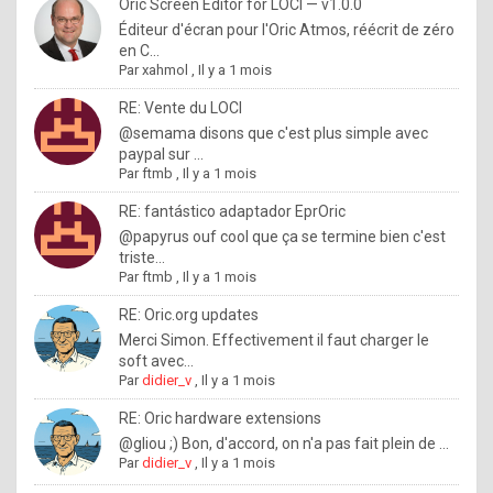
I
Oric Screen Editor for LOCI — v1.0.0
Éditeur d'écran pour l'Oric Atmos, réécrit de zéro
f
en C...
y
Par
xahmol
,
Il y a 1 mois
o
RE: Vente du LOCI
u
@semama disons que c'est plus simple avec
paypal sur ...
w
Par
ftmb
,
Il y a 1 mois
a
RE: fantástico adaptador EprOric
n
@papyrus ouf cool que ça se termine bien c'est
triste...
t
Par
ftmb
,
Il y a 1 mois
t
RE: Oric.org updates
o
Merci Simon. Effectivement il faut charger le
k
soft avec...
Par
didier_v
,
Il y a 1 mois
n
o
RE: Oric hardware extensions
@gliou ;) Bon, d'accord, on n'a pas fait plein de ...
w
Par
didier_v
,
Il y a 1 mois
h