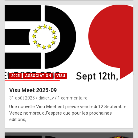
i
a
l
i
s
t
,
i
n
2025
ASSOCIATION
VISU
l
i
Visu Meet 2025-09
g
31 août 2025
didier_v
1 commentaire
h
Une nouvelle Visu Meet est prévue vendredi 12 Septembre.
Venez nombreux.J’espere que pour les prochaines
t
éditions,…
o
f