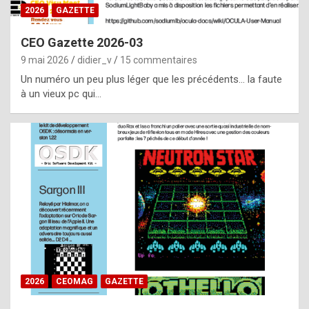
s
2026
GAZETTE
i
CEO Gazette 2026-03
d
9 mai 2026
didier_v
15 commentaires
e
Un numéro un peu plus léger que les précédents… la faute
f
à un vieux pc qui…
r
o
m
m
a
y
b
e
b
2026
CEOMAG
GAZETTE
y
a