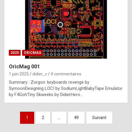
e
s
t
p
h
o
n
2025
ORICMAG
y
OricMag 001
R
1 juin 2025
didier_v
4 commentaires
o
Summary : Zorgon: keyboards revenge by
l
SymoonDesigning LOCI by SodiumLightBabyTape Emulator
e
by F4GohTiny Skweeks by DidierHero…
x
a
Pagination
1
2
…
49
Suivant
r
des
e