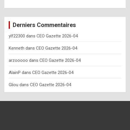
o
w
o
Derniers Commentaires
f
ylf22300
dans
CEO Gazette 2026-04
t
e
Kenneth
dans
CEO Gazette 2026-04
n
arzooooo
dans
CEO Gazette 2026-04
y
AlainP
dans
CEO Gazette 2026-04
o
u
Gliou
dans
CEO Gazette 2026-04
s
h
o
u
l