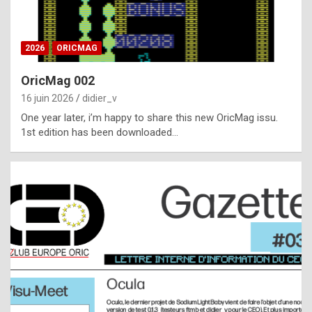
i
ff
2026
ORICMAG
i
c
OricMag 002
u
16 juin 2026
didier_v
l
One year later, i’m happy to share this new OricMag issu.
1st edition has been downloaded…
t
t
o
s
p
o
t
,
a