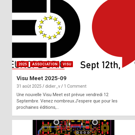
o
m
m
a
y
b
2025
ASSOCIATION
VISU
e
Visu Meet 2025-09
b
31 août 2025
didier_v
1 Comment
y
Une nouvelle Visu Meet est prévue vendredi 12
Septembre. Venez nombreux.J’espere que pour les
a
prochaines éditions,…
g
e