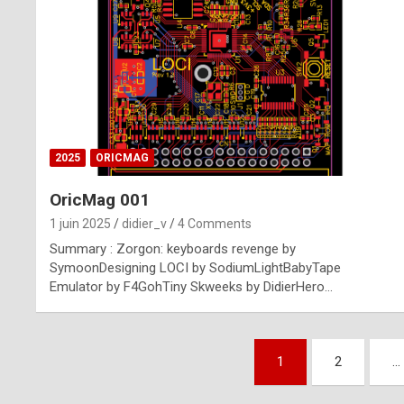
n
u
i
n
e
2025
ORICMAG
R
OricMag 001
o
1 juin 2025
didier_v
4 Comments
l
Summary : Zorgon: keyboards revenge by
e
SymoonDesigning LOCI by SodiumLightBabyTape
Emulator by F4GohTiny Skweeks by DidierHero…
x
r
Pagination
e
1
2
…
des
p