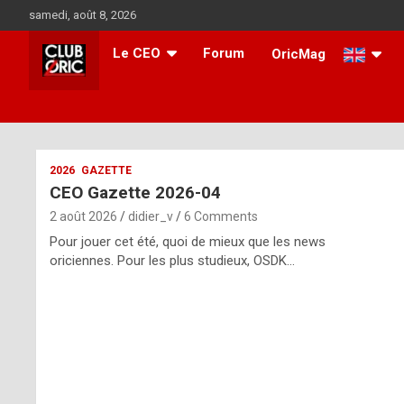
Skip
samedi, août 8, 2026
to
content
Le CEO
Forum
OricMag
i
2026
GAZETTE
CEO Gazette 2026-04
t
2 août 2026
didier_v
6 Comments
r
Pour jouer cet été, quoi de mieux que les news
e
oriciennes. Pour les plus studieux, OSDK…
g
u
l
a