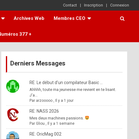
Contact
Inscription
Connexion
Archives Web
Membres CEO
Numéros 377 +
Derniers Messages
RE: Le début d'un compilateur Basic ...
Ahhhh, toute ma jeunesse me revient en te lisant.
J'a...
Par
arzooooo
,
Il y a 1 jour
RE: NASS 2026
Mes deux machines passions.
Par
Gliou
,
Il y a 1 semaine
RE: OricMag 002