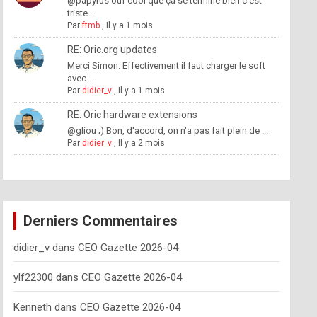
@papyrus ouf cool que ça se termine bien c'est
triste...
Par
ftmb
,
Il y a 1 mois
RE: Oric.org updates
Merci Simon. Effectivement il faut charger le soft
avec...
Par
didier_v
,
Il y a 1 mois
RE: Oric hardware extensions
@gliou ;) Bon, d'accord, on n'a pas fait plein de ...
Par
didier_v
,
Il y a 2 mois
Derniers Commentaires
didier_v
dans
CEO Gazette 2026-04
ylf22300
dans
CEO Gazette 2026-04
Kenneth
dans
CEO Gazette 2026-04