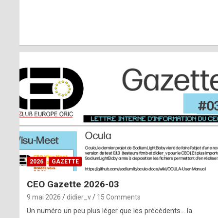
r
l
y
d
i
ff
i
c
u
2026
GAZETTE
l
CEO Gazette 2026-03
t
9 mai 2026
didier_v
15 Comments
t
Un numéro un peu plus léger que les précédents… la