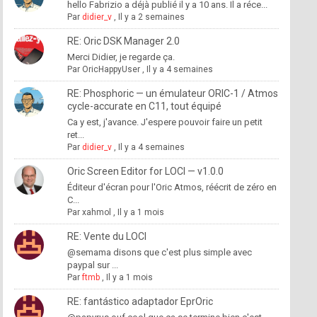
hello Fabrizio a déjà publié il y a 10 ans. Il a réce...
Par
didier_v
,
Il y a 2 semaines
RE: Oric DSK Manager 2.0
Merci Didier, je regarde ça.
Par
OricHappyUser
,
Il y a 4 semaines
RE: Phosphoric — un émulateur ORIC-1 / Atmos
cycle-accurate en C11, tout équipé
Ca y est, j'avance. J'espere pouvoir faire un petit
ret...
Par
didier_v
,
Il y a 4 semaines
Oric Screen Editor for LOCI — v1.0.0
Éditeur d'écran pour l'Oric Atmos, réécrit de zéro en
C...
Par
xahmol
,
Il y a 1 mois
RE: Vente du LOCI
@semama disons que c'est plus simple avec
paypal sur ...
Par
ftmb
,
Il y a 1 mois
RE: fantástico adaptador EprOric