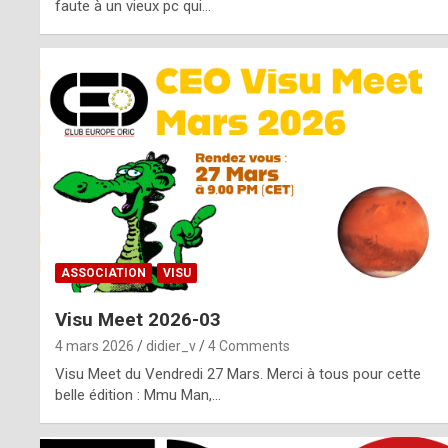
o
faute à un vieux pc qui…
s
p
o
t
,
a
s
ASSOCIATION
VISU
i
Visu Meet 2026-03
d
4 mars 2026
didier_v
4 Comments
e
Visu Meet du Vendredi 27 Mars. Merci à tous pour cette
belle édition : Mmu Man,…
f
r