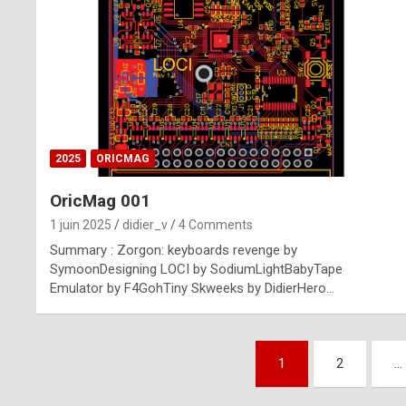
n
u
i
n
e
2025
ORICMAG
R
OricMag 001
o
1 juin 2025
didier_v
4 Comments
l
Summary : Zorgon: keyboards revenge by
e
SymoonDesigning LOCI by SodiumLightBabyTape
Emulator by F4GohTiny Skweeks by DidierHero…
x
r
Pagination
e
1
2
…
des
p