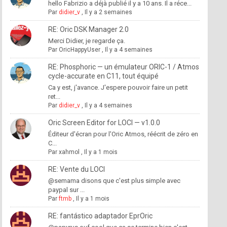
hello Fabrizio a déjà publié il y a 10 ans. Il a réce...
Par
didier_v
,
Il y a 2 semaines
RE: Oric DSK Manager 2.0
Merci Didier, je regarde ça.
Par
OricHappyUser
,
Il y a 4 semaines
RE: Phosphoric — un émulateur ORIC-1 / Atmos
cycle-accurate en C11, tout équipé
Ca y est, j'avance. J'espere pouvoir faire un petit
ret...
Par
didier_v
,
Il y a 4 semaines
Oric Screen Editor for LOCI — v1.0.0
Éditeur d'écran pour l'Oric Atmos, réécrit de zéro en
C...
Par
xahmol
,
Il y a 1 mois
RE: Vente du LOCI
@semama disons que c'est plus simple avec
paypal sur ...
Par
ftmb
,
Il y a 1 mois
RE: fantástico adaptador EprOric