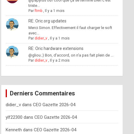
@papyrus ouf cool que ça se termine bien c'est
triste...
Par
ftmb
,
Il y a 1 mois
RE: Oric.org updates
Merci Simon. Effectivement il faut charger le soft
avec...
Par
didier_v
,
Il y a 1 mois
RE: Oric hardware extensions
@gliou ;) Bon, d'accord, on n'a pas fait plein de ...
Par
didier_v
,
Il y a 2 mois
Derniers Commentaires
didier_v
dans
CEO Gazette 2026-04
ylf22300
dans
CEO Gazette 2026-04
Kenneth
dans
CEO Gazette 2026-04