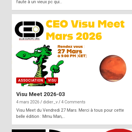
o
faute à un vieux pc qui…
s
p
o
t
,
a
s
ASSOCIATION
VISU
i
Visu Meet 2026-03
d
4 mars 2026
didier_v
4 Comments
e
Visu Meet du Vendredi 27 Mars. Merci à tous pour cette
belle édition : Mmu Man,…
f
r