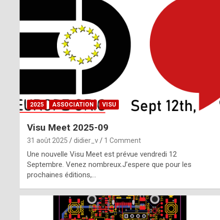
o
m
m
a
y
b
2025
ASSOCIATION
VISU
e
Visu Meet 2025-09
b
31 août 2025
didier_v
1 Comment
y
Une nouvelle Visu Meet est prévue vendredi 12
Septembre. Venez nombreux.J’espere que pour les
a
prochaines éditions,…
g
e