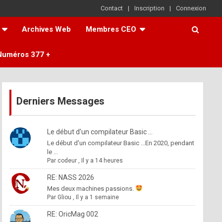
Contact
Inscription
Connexion
Archives Web
Membres CEO
Numéros 377 +
Derniers Messages
Le début d'un compilateur Basic ...
Le début d'un compilateur Basic ...En 2020, pendant
le ...
Par
codeur
,
Il y a 14 heures
RE: NASS 2026
Mes deux machines passions.
Par
Gliou
,
Il y a 1 semaine
RE: OricMag 002