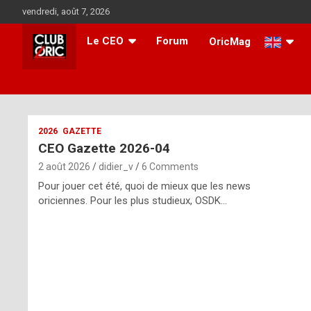
Skip
vendredi, août 7, 2026
to
content
Le CEO
Forum
OricMag
i
2026
GAZETTE
CEO Gazette 2026-04
t
2 août 2026
didier_v
6 Comments
r
Pour jouer cet été, quoi de mieux que les news
e
oriciennes. Pour les plus studieux, OSDK…
g
u
l
a