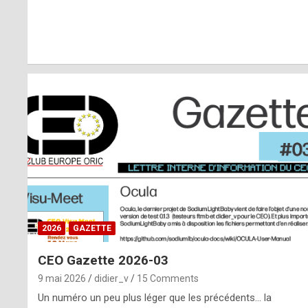
r
l
y
d
i
ff
i
c
u
2026
GAZETTE
l
CEO Gazette 2026-03
t
9 mai 2026
didier_v
15 Comments
t
Un numéro un peu plus léger que les précédents… la