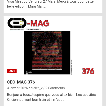
Visu Meet du Vendredi 27 Mars. Merci à tous pour cette
l
belle édition : Mmu Man,…
i
c
a
h
i
s
t
o
r
y
2025
s
CEO-MAG 376
p
4 janvier 2026
didier_v
2 Comments
e
Bonjour à tous,J’espère que vous allez bien. Les activités
c
Oriciennes vont bon train et il m’est…