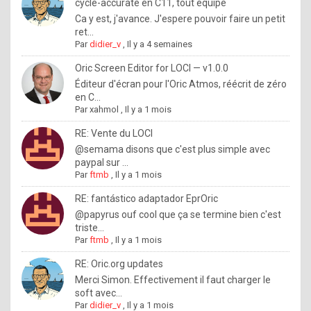
I
cycle-accurate en C11, tout équipé
Ca y est, j'avance. J'espere pouvoir faire un petit
f
ret...
y
Par
didier_v
,
Il y a 4 semaines
o
Oric Screen Editor for LOCI — v1.0.0
u
Éditeur d'écran pour l'Oric Atmos, réécrit de zéro
en C...
w
Par
xahmol
,
Il y a 1 mois
a
RE: Vente du LOCI
n
@semama disons que c'est plus simple avec
paypal sur ...
t
Par
ftmb
,
Il y a 1 mois
t
RE: fantástico adaptador EprOric
o
@papyrus ouf cool que ça se termine bien c'est
k
triste...
Par
ftmb
,
Il y a 1 mois
n
o
RE: Oric.org updates
Merci Simon. Effectivement il faut charger le
w
soft avec...
h
Par
didier_v
,
Il y a 1 mois