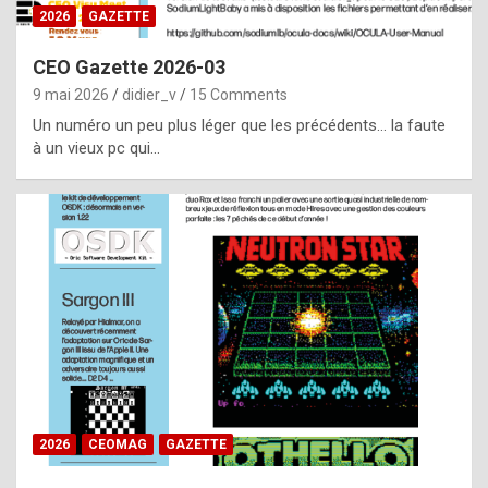
s
2026
GAZETTE
i
CEO Gazette 2026-03
d
9 mai 2026
didier_v
15 Comments
e
Un numéro un peu plus léger que les précédents… la faute
f
à un vieux pc qui…
r
o
m
m
a
y
b
e
b
2026
CEOMAG
GAZETTE
y
a