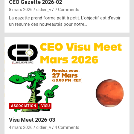
CEO Gazette 2026-02
g
8 mars 2026
didier_v
7 Comments
e
La gazette prend forme petit à petit. L’objectif est d’avoir
n
un résumé des nouveautés pour notre…
u
i
n
e
R
o
l
e
x
ASSOCIATION
VISU
r
Visu Meet 2026-03
e
4 mars 2026
didier_v
4 Comments
p