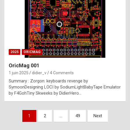
e
s
t
p
h
o
n
2025
ORICMAG
y
OricMag 001
R
1 juin 2025
didier_v
4 Comments
o
Summary : Zorgon: keyboards revenge by
l
SymoonDesigning LOCI by SodiumLightBabyTape Emulator
e
by F4GohTiny Skweeks by DidierHero…
x
a
Pagination
1
2
…
49
Next
r
des
e