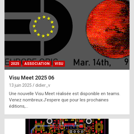
t
h
e
f
a
c
t
2025
ASSOCIATION
VISU
t
h
Visu Meet 2025 06
a
13 juin 2025
didier_v
t
Une nouvelle Visu Meet réalisée est disponible en teams.
t
Venez nombreux.J’espere que pour les prochaines
éditions,…
h
e
b