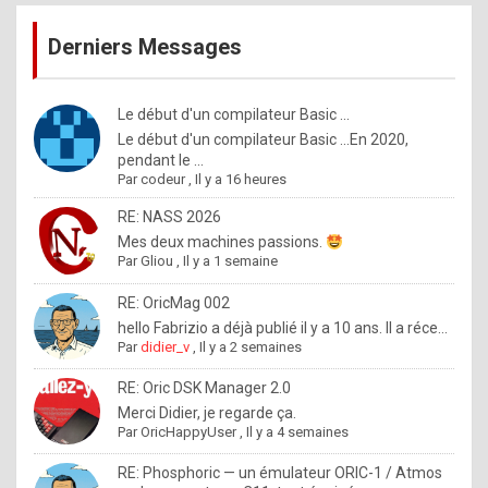
publications
9
Derniers Messages
5
%
m
Le début d'un compilateur Basic ...
Le début d'un compilateur Basic ...En 2020,
a
pendant le ...
d
Par
codeur
,
Il y a 16 heures
e
RE: NASS 2026
b
Mes deux machines passions.
Par
Gliou
,
Il y a 1 semaine
y
R
RE: OricMag 002
hello Fabrizio a déjà publié il y a 10 ans. Il a réce...
o
Par
didier_v
,
Il y a 2 semaines
l
RE: Oric DSK Manager 2.0
e
Merci Didier, je regarde ça.
x
Par
OricHappyUser
,
Il y a 4 semaines
.
RE: Phosphoric — un émulateur ORIC-1 / Atmos