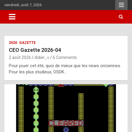
Skip
vendredi, août 7, 2026
to
content
i
2026
GAZETTE
t
CEO Gazette 2026-04
r
2 août 2026
didier_v
6 Comments
e
Pour jouer cet été, quoi de mieux que les news oriciennes.
g
Pour les plus studieux, OSDK…
u
l
a
r
l
y
d