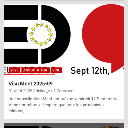
i
a
l
i
s
t
,
i
n
2025
ASSOCIATION
VISU
l
i
Visu Meet 2025-09
g
31 août 2025
didier_v
1 Comment
h
Une nouvelle Visu Meet est prévue vendredi 12 Septembre.
Venez nombreux.J’espere que pour les prochaines
t
éditions,…
o
f