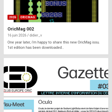
i
ff
2026
ORICMAG
i
c
OricMag 002
u
16 juin 2026
didier_v
l
One year later, i’m happy to share this new OricMag issu.
1st edition has been downloaded…
t
t
o
s
p
o
t
,
a