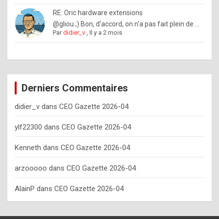
o
RE: Oric hardware extensions
w
@gliou ;) Bon, d'accord, on n'a pas fait plein de ...
Par
didier_v
,
Il y a 2 mois
o
f
t
e
Derniers Commentaires
n
didier_v
dans
CEO Gazette 2026-04
y
o
ylf22300
dans
CEO Gazette 2026-04
u
Kenneth
dans
CEO Gazette 2026-04
s
h
arzooooo
dans
CEO Gazette 2026-04
o
AlainP
dans
CEO Gazette 2026-04
u
l