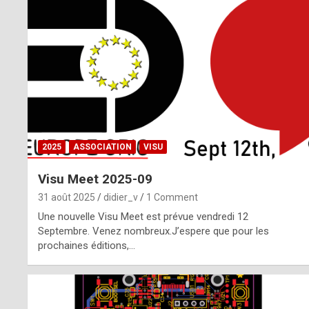
o
m
m
a
y
b
2025
ASSOCIATION
VISU
e
Visu Meet 2025-09
b
31 août 2025
didier_v
1 Comment
y
Une nouvelle Visu Meet est prévue vendredi 12
Septembre. Venez nombreux.J’espere que pour les
a
prochaines éditions,…
g
e