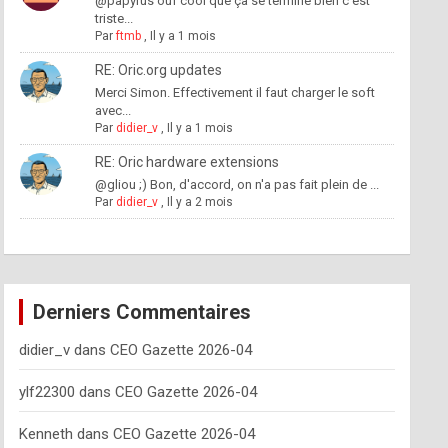
@papyrus ouf cool que ça se termine bien c'est
triste...
Par
ftmb
,
Il y a 1 mois
RE: Oric.org updates
Merci Simon. Effectivement il faut charger le soft
avec...
Par
didier_v
,
Il y a 1 mois
RE: Oric hardware extensions
@gliou ;) Bon, d'accord, on n'a pas fait plein de ...
Par
didier_v
,
Il y a 2 mois
Derniers Commentaires
didier_v
dans
CEO Gazette 2026-04
ylf22300
dans
CEO Gazette 2026-04
Kenneth
dans
CEO Gazette 2026-04