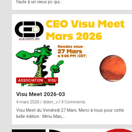
o
faute à un vieux pc qui…
s
p
o
t
,
a
s
ASSOCIATION
VISU
i
Visu Meet 2026-03
d
4 mars 2026
didier_v
4 Comments
e
Visu Meet du Vendredi 27 Mars. Merci à tous pour cette
belle édition : Mmu Man,…
f
r