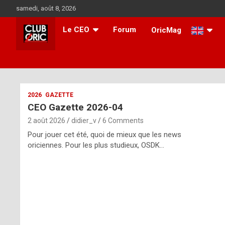
Skip
samedi, août 8, 2026
to
content
Le CEO
Forum
OricMag
i
2026
GAZETTE
CEO Gazette 2026-04
t
2 août 2026
didier_v
6 Comments
r
Pour jouer cet été, quoi de mieux que les news
e
oriciennes. Pour les plus studieux, OSDK…
g
u
l
a