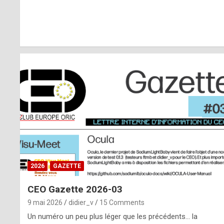
r
l
y
d
i
ff
i
c
u
2026
GAZETTE
l
CEO Gazette 2026-03
t
9 mai 2026
didier_v
15 Comments
t
Un numéro un peu plus léger que les précédents… la