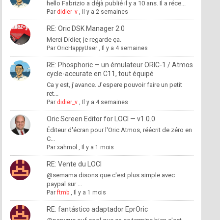
hello Fabrizio a déjà publié il y a 10 ans. Il a réce...
Par
didier_v
,
Il y a 2 semaines
RE: Oric DSK Manager 2.0
Merci Didier, je regarde ça.
Par
OricHappyUser
,
Il y a 4 semaines
RE: Phosphoric — un émulateur ORIC-1 / Atmos
cycle-accurate en C11, tout équipé
Ca y est, j'avance. J'espere pouvoir faire un petit
ret...
Par
didier_v
,
Il y a 4 semaines
Oric Screen Editor for LOCI — v1.0.0
Éditeur d'écran pour l'Oric Atmos, réécrit de zéro en
C...
Par
xahmol
,
Il y a 1 mois
RE: Vente du LOCI
@semama disons que c'est plus simple avec
paypal sur ...
Par
ftmb
,
Il y a 1 mois
RE: fantástico adaptador EprOric