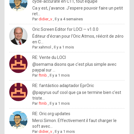
I
cycle-accurate en C11, tout équipé
Ca y est, j'avance. J'espere pouvoir faire un petit
f
ret...
y
Par
didier_v
,
Il y a 4 semaines
o
Oric Screen Editor for LOCI — v1.0.0
u
Éditeur d'écran pour l'Oric Atmos, réécrit de zéro
en C...
w
Par
xahmol
,
Il y a 1 mois
a
RE: Vente du LOCI
n
@semama disons que c'est plus simple avec
paypal sur ...
t
Par
ftmb
,
Il y a 1 mois
t
RE: fantástico adaptador EprOric
o
@papyrus ouf cool que ça se termine bien c'est
k
triste...
Par
ftmb
,
Il y a 1 mois
n
o
RE: Oric.org updates
Merci Simon. Effectivement il faut charger le
w
soft avec...
h
Par
didier_v
,
Il y a 1 mois