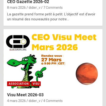
CEO Gazette 2026-02
g
8 mars 2026
didier_v
7 Comments
e
La gazette prend forme petit à petit. L’objectif est d’avoir
n
un résumé des nouveautés pour notre…
u
i
n
e
R
o
l
e
x
ASSOCIATION
VISU
r
Visu Meet 2026-03
e
4 mars 2026
didier_v
4 Comments
p