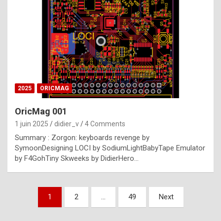
e
s
t
p
h
o
n
2025
ORICMAG
y
OricMag 001
R
1 juin 2025
didier_v
4 Comments
o
Summary : Zorgon: keyboards revenge by
l
SymoonDesigning LOCI by SodiumLightBabyTape Emulator
e
by F4GohTiny Skweeks by DidierHero…
x
a
Pagination
1
2
…
49
Next
r
des
e