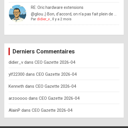
o
RE: Oric hardware extensions
w
@gliou ;) Bon, d'accord, on n'a pas fait plein de ...
Par
didier_v
,
Il y a 2 mois
o
f
t
e
Derniers Commentaires
n
didier_v
dans
CEO Gazette 2026-04
y
o
ylf22300
dans
CEO Gazette 2026-04
u
Kenneth
dans
CEO Gazette 2026-04
s
h
arzooooo
dans
CEO Gazette 2026-04
o
AlainP
dans
CEO Gazette 2026-04
u
l