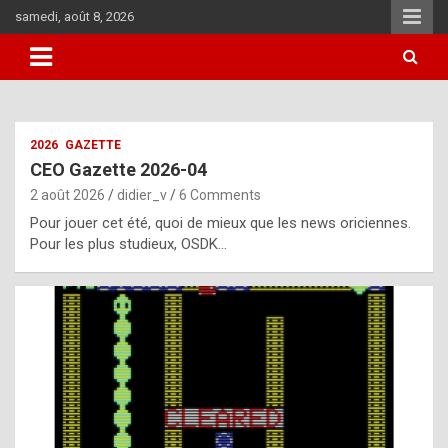
Skip
samedi, août 8, 2026
to
content
i
2026
GAZETTE
t
CEO Gazette 2026-04
r
2 août 2026
didier_v
6 Comments
e
Pour jouer cet été, quoi de mieux que les news oriciennes.
g
Pour les plus studieux, OSDK…
u
l
a
r
l
y
d