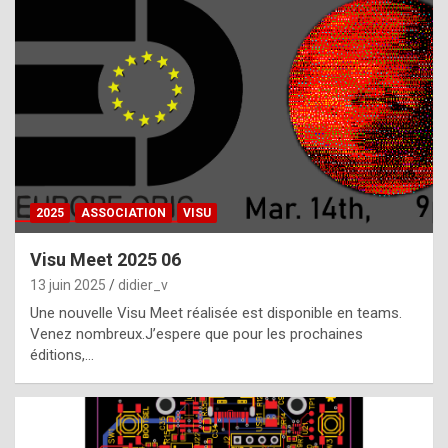
t
h
e
f
a
c
t
2025
ASSOCIATION
VISU
t
h
Visu Meet 2025 06
a
13 juin 2025
didier_v
t
Une nouvelle Visu Meet réalisée est disponible en teams.
t
Venez nombreux.J’espere que pour les prochaines
éditions,…
h
e
b