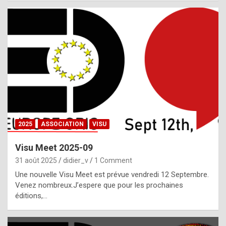
i
a
l
i
s
t
,
i
n
2025
ASSOCIATION
VISU
l
i
Visu Meet 2025-09
g
31 août 2025
didier_v
1 Comment
h
Une nouvelle Visu Meet est prévue vendredi 12 Septembre.
Venez nombreux.J’espere que pour les prochaines
t
éditions,…
o
f