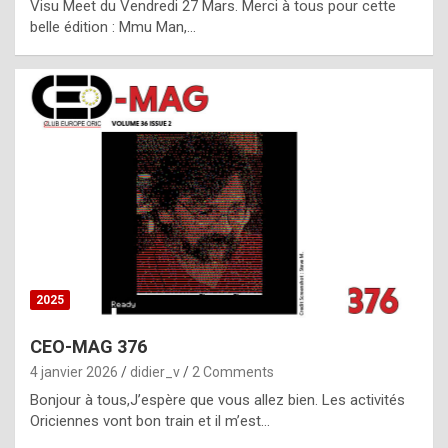
Visu Meet du Vendredi 27 Mars. Merci à tous pour cette
l
belle édition : Mmu Man,…
i
c
a
h
i
s
t
o
r
y
2025
s
CEO-MAG 376
p
4 janvier 2026
didier_v
2 Comments
e
Bonjour à tous,J’espère que vous allez bien. Les activités
c
Oriciennes vont bon train et il m’est…