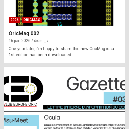
i
ff
2026
ORICMAG
i
c
OricMag 002
u
16 juin 2026
didier_v
l
One year later, i’m happy to share this new OricMag issu.
1st edition has been downloaded…
t
t
o
s
p
o
t
,
a