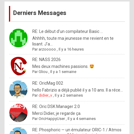
publications
9
Derniers Messages
5
%
m
RE: Le début d'un compilateur Basic ...
Ahhhh, toute ma jeunesse me revient en te
a
lisant. J'a...
d
Par
arzooooo
,
Il y a 16 heures
e
RE: NASS 2026
b
Mes deux machines passions.
Par
Gliou
,
Il y a 1 semaine
y
R
RE: OricMag 002
hello Fabrizio a déjà publié il y a 10 ans. Il a réce...
o
Par
didier_v
,
Il y a 2 semaines
l
RE: Oric DSK Manager 2.0
e
Merci Didier, je regarde ça.
x
Par
OricHappyUser
,
Il y a 4 semaines
.
RE: Phosphoric — un émulateur ORIC-1 / Atmos