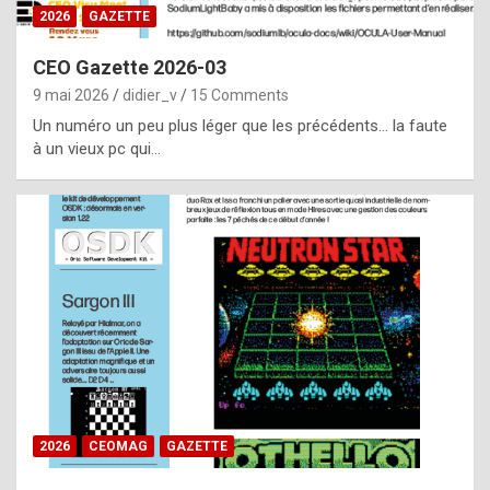
s
2026
GAZETTE
i
CEO Gazette 2026-03
d
9 mai 2026
didier_v
15 Comments
e
Un numéro un peu plus léger que les précédents… la faute
f
à un vieux pc qui…
r
o
m
m
a
y
b
e
b
2026
CEOMAG
GAZETTE
y
a