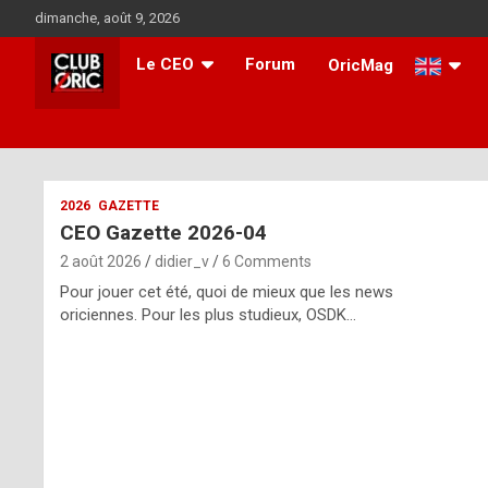
Skip
dimanche, août 9, 2026
to
content
Le CEO
Forum
OricMag
i
2026
GAZETTE
CEO Gazette 2026-04
t
2 août 2026
didier_v
6 Comments
r
Pour jouer cet été, quoi de mieux que les news
e
oriciennes. Pour les plus studieux, OSDK…
g
u
l
a