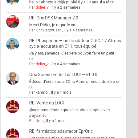
hello Fabrizio a déjà publié il y a 10 ans. Il a réce...
Par
didier_v
,
Il y a 2 semaines
RE: Oric DSK Manager 2.0
Merci Didier, je regarde ça.
Par
OricHappyUser
,
Il y a 4 semaines
RE: Phosphoric — un émulateur ORIC-1 / Atmos
cycle-accurate en C11, tout équipé
Ca y est, j'avance. J'espere pouvoir faire un petit
ret...
Par
didier_v
,
Il y a 4 semaines
Oric Screen Editor for LOCI — v1.0.0
Éditeur d'écran pour l'Oric Atmos, réécrit de zéro en
C...
Par
xahmol
,
Il y a 1 mois
RE: Vente du LOCI
@semama disons que c'est plus simple avec
paypal sur ...
Par
ftmb
,
Il y a 1 mois
RE: fantástico adaptador EprOric