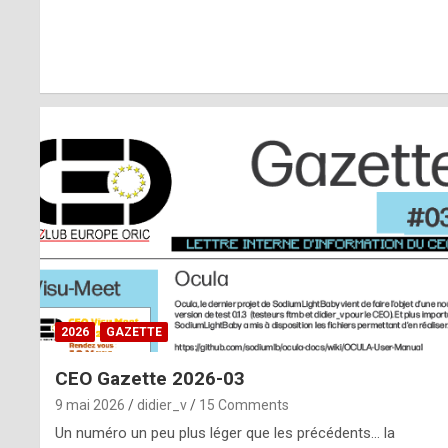
r
l
y
d
i
ff
i
c
u
2026
GAZETTE
l
CEO Gazette 2026-03
t
9 mai 2026
didier_v
15 Comments
t
Un numéro un peu plus léger que les précédents… la