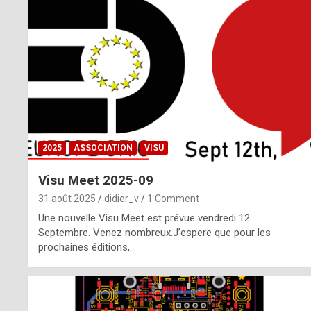
o
m
m
a
y
b
2025
ASSOCIATION
VISU
e
Visu Meet 2025-09
b
31 août 2025
didier_v
1 Comment
y
Une nouvelle Visu Meet est prévue vendredi 12
Septembre. Venez nombreux.J’espere que pour les
a
prochaines éditions,…
g
e