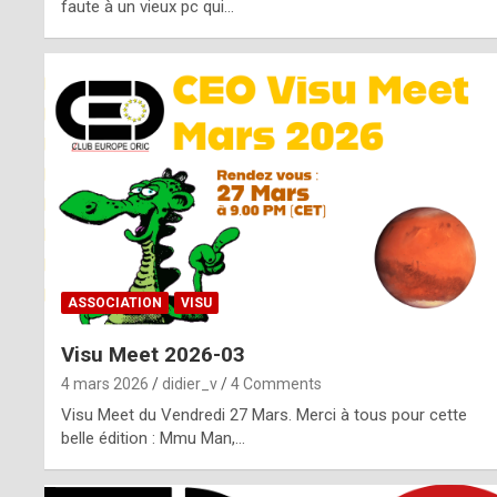
o
faute à un vieux pc qui…
s
p
o
t
,
a
s
ASSOCIATION
VISU
i
Visu Meet 2026-03
d
4 mars 2026
didier_v
4 Comments
e
Visu Meet du Vendredi 27 Mars. Merci à tous pour cette
belle édition : Mmu Man,…
f
r