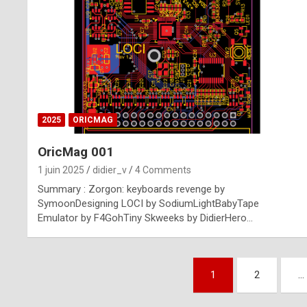
n
u
i
n
e
2025
ORICMAG
R
OricMag 001
o
1 juin 2025
didier_v
4 Comments
l
Summary : Zorgon: keyboards revenge by
e
SymoonDesigning LOCI by SodiumLightBabyTape
Emulator by F4GohTiny Skweeks by DidierHero…
x
r
Pagination
e
1
2
…
des
p