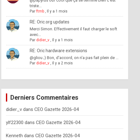
@papyrus ouf cool que ça se termine bien c'est
triste...
Par
ftmb
,
Il y a 1 mois
RE: Oric.org updates
Merci Simon. Effectivement il faut charger le soft
avec...
Par
didier_v
,
Il y a 1 mois
RE: Oric hardware extensions
@gliou ;) Bon, d'accord, on n'a pas fait plein de ...
Par
didier_v
,
Il y a 2 mois
Derniers Commentaires
didier_v
dans
CEO Gazette 2026-04
ylf22300
dans
CEO Gazette 2026-04
Kenneth
dans
CEO Gazette 2026-04