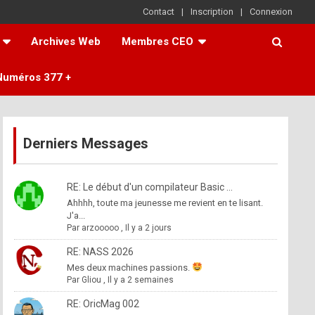
Contact
Inscription
Connexion
Archives Web
Membres CEO
Numéros 377 +
Derniers Messages
RE: Le début d'un compilateur Basic ...
Ahhhh, toute ma jeunesse me revient en te lisant.
J'a...
Par
arzooooo
,
Il y a 2 jours
RE: NASS 2026
Mes deux machines passions.
Par
Gliou
,
Il y a 2 semaines
RE: OricMag 002