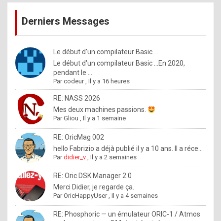
publications
9
Derniers Messages
5
%
m
Le début d'un compilateur Basic ...
Le début d'un compilateur Basic ...En 2020,
a
pendant le ...
d
Par
codeur
,
Il y a 16 heures
e
RE: NASS 2026
b
Mes deux machines passions.
Par
Gliou
,
Il y a 1 semaine
y
R
RE: OricMag 002
hello Fabrizio a déjà publié il y a 10 ans. Il a réce...
o
Par
didier_v
,
Il y a 2 semaines
l
RE: Oric DSK Manager 2.0
e
Merci Didier, je regarde ça.
x
Par
OricHappyUser
,
Il y a 4 semaines
.
RE: Phosphoric — un émulateur ORIC-1 / Atmos