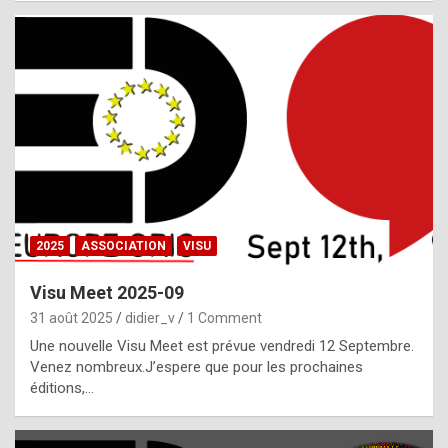
i
a
l
i
s
t
,
i
n
2025
ASSOCIATION
VISU
l
i
Visu Meet 2025-09
g
31 août 2025
didier_v
1 Comment
h
Une nouvelle Visu Meet est prévue vendredi 12 Septembre.
Venez nombreux.J’espere que pour les prochaines
t
éditions,…
o
f