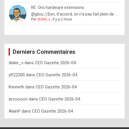
o
RE: Oric hardware extensions
w
@gliou ;) Bon, d'accord, on n'a pas fait plein de ...
Par
didier_v
,
Il y a 2 mois
o
f
t
e
Derniers Commentaires
n
didier_v
dans
CEO Gazette 2026-04
y
o
ylf22300
dans
CEO Gazette 2026-04
u
Kenneth
dans
CEO Gazette 2026-04
s
h
arzooooo
dans
CEO Gazette 2026-04
o
AlainP
dans
CEO Gazette 2026-04
u
l