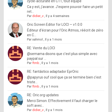
I
cycle-accurate en C11, tout équipé
Ca y est, j'avance. J'espere pouvoir faire un petit
f
ret...
y
Par
didier_v
,
Il y a 4 semaines
o
Oric Screen Editor for LOCI — v1.0.0
u
Éditeur d'écran pour l'Oric Atmos, réécrit de zéro
en C...
w
Par
xahmol
,
Il y a 1 mois
a
RE: Vente du LOCI
n
@semama disons que c'est plus simple avec
paypal sur ...
t
Par
ftmb
,
Il y a 1 mois
t
RE: fantástico adaptador EprOric
o
@papyrus ouf cool que ça se termine bien c'est
k
triste...
Par
ftmb
,
Il y a 1 mois
n
o
RE: Oric.org updates
Merci Simon. Effectivement il faut charger le
w
soft avec...
h
Par
didier_v
,
Il y a 1 mois