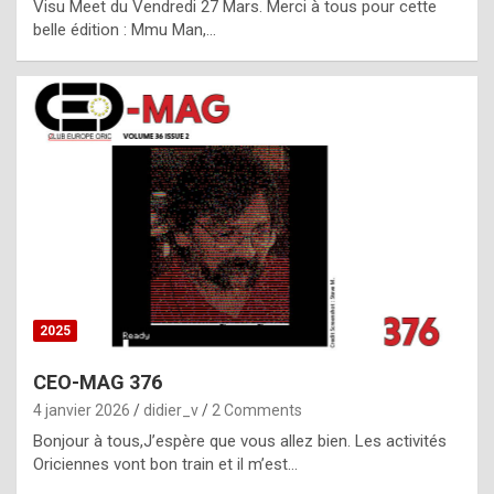
Visu Meet du Vendredi 27 Mars. Merci à tous pour cette
l
belle édition : Mmu Man,…
i
c
a
h
i
s
t
o
r
y
2025
s
CEO-MAG 376
p
4 janvier 2026
didier_v
2 Comments
e
Bonjour à tous,J’espère que vous allez bien. Les activités
c
Oriciennes vont bon train et il m’est…