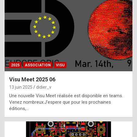
t
h
e
f
a
c
t
2025
ASSOCIATION
VISU
t
h
Visu Meet 2025 06
a
13 juin 2025
didier_v
t
Une nouvelle Visu Meet réalisée est disponible en teams.
t
Venez nombreux.J’espere que pour les prochaines
éditions,…
h
e
b