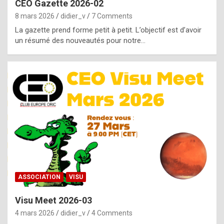
CEO Gazette 2026-02
g
8 mars 2026
didier_v
7 Comments
e
La gazette prend forme petit à petit. L’objectif est d’avoir
n
un résumé des nouveautés pour notre…
u
i
n
e
R
o
l
e
x
ASSOCIATION
VISU
r
Visu Meet 2026-03
e
4 mars 2026
didier_v
4 Comments
p