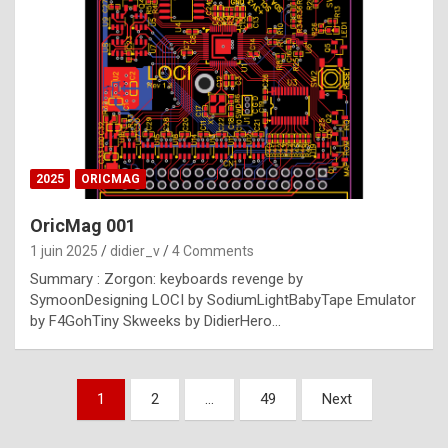
e
s
t
p
h
o
n
2025
ORICMAG
y
OricMag 001
R
1 juin 2025
didier_v
4 Comments
o
Summary : Zorgon: keyboards revenge by
l
SymoonDesigning LOCI by SodiumLightBabyTape Emulator
e
by F4GohTiny Skweeks by DidierHero…
x
a
Pagination
1
2
…
49
Next
r
des
e