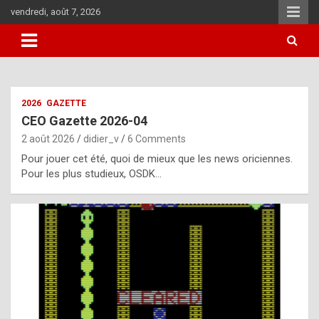
Skip
vendredi, août 7, 2026
to
content
i
2026
GAZETTE
t
CEO Gazette 2026-04
r
2 août 2026
didier_v
6 Comments
e
Pour jouer cet été, quoi de mieux que les news oriciennes.
g
Pour les plus studieux, OSDK…
u
l
a
r
l
y
d