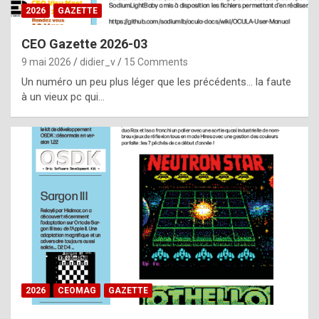
s
2026
GAZETTE
i
CEO Gazette 2026-03
d
9 mai 2026
didier_v
15 Comments
e
Un numéro un peu plus léger que les précédents… la faute
f
à un vieux pc qui…
r
o
m
m
a
y
b
e
b
2026
CEOMAG
GAZETTE
y
a