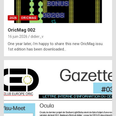
i
ff
2026
ORICMAG
i
c
OricMag 002
u
16 juin 2026
didier_v
l
One year later, i’m happy to share this new OricMag issu.
1st edition has been downloaded…
t
t
o
s
p
o
t
,
a