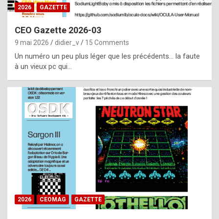
s
2026
GAZETTE
i
CEO Gazette 2026-03
d
9 mai 2026
didier_v
15 Comments
e
Un numéro un peu plus léger que les précédents… la faute
f
à un vieux pc qui…
r
o
m
m
a
y
b
e
b
2026
CEOMAG
GAZETTE
y
a