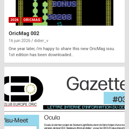
i
ff
2026
ORICMAG
i
c
OricMag 002
u
16 juin 2026
didier_v
l
One year later, i’m happy to share this new OricMag issu.
1st edition has been downloaded…
t
t
o
s
p
o
t
,
a