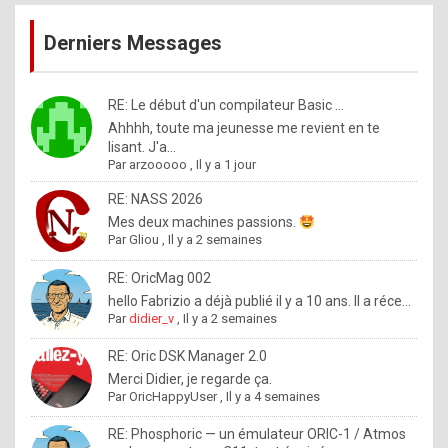
publications
9
Derniers Messages
5
%
m
RE: Le début d'un compilateur Basic ...
Ahhhh, toute ma jeunesse me revient en te
a
lisant. J'a...
d
Par
arzooooo
,
Il y a 1 jour
e
RE: NASS 2026
b
Mes deux machines passions.
Par
Gliou
,
Il y a 2 semaines
y
R
RE: OricMag 002
hello Fabrizio a déjà publié il y a 10 ans. Il a réce...
o
Par
didier_v
,
Il y a 2 semaines
l
RE: Oric DSK Manager 2.0
e
Merci Didier, je regarde ça.
x
Par
OricHappyUser
,
Il y a 4 semaines
.
RE: Phosphoric — un émulateur ORIC-1 / Atmos