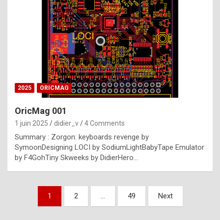
e
s
t
p
h
o
n
2025
ORICMAG
y
OricMag 001
R
1 juin 2025
didier_v
4 Comments
o
Summary : Zorgon: keyboards revenge by
l
SymoonDesigning LOCI by SodiumLightBabyTape Emulator
e
by F4GohTiny Skweeks by DidierHero…
x
a
Pagination
1
2
…
49
Next
r
des
e