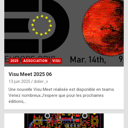
t
h
e
f
a
c
t
2025
ASSOCIATION
VISU
t
h
Visu Meet 2025 06
a
13 juin 2025
didier_v
t
Une nouvelle Visu Meet réalisée est disponible en teams.
t
Venez nombreux.J’espere que pour les prochaines
éditions,…
h
e
b