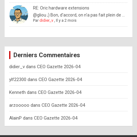
o
RE: Oric hardware extensions
w
@gliou ;) Bon, d'accord, on n'a pas fait plein de ...
Par
didier_v
,
Il y a 2 mois
o
f
t
e
Derniers Commentaires
n
didier_v
dans
CEO Gazette 2026-04
y
o
ylf22300
dans
CEO Gazette 2026-04
u
Kenneth
dans
CEO Gazette 2026-04
s
h
arzooooo
dans
CEO Gazette 2026-04
o
AlainP
dans
CEO Gazette 2026-04
u
l