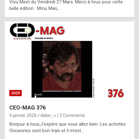
Visu Meet du Vendredi 27 Mars. Merci à tous pour cette
l
belle édition : Mmu Man,…
i
c
a
h
i
s
t
o
r
y
2025
s
CEO-MAG 376
p
4 janvier 2026
didier_v
2 Comments
e
Bonjour à tous,J’espère que vous allez bien. Les activités
c
Oriciennes vont bon train et il m’est…