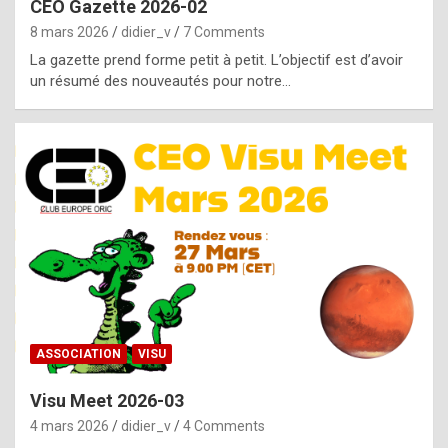
CEO Gazette 2026-02
g
8 mars 2026
didier_v
7 Comments
e
La gazette prend forme petit à petit. L’objectif est d’avoir
n
un résumé des nouveautés pour notre…
u
i
n
e
R
o
l
e
x
ASSOCIATION
VISU
r
Visu Meet 2026-03
e
4 mars 2026
didier_v
4 Comments
p