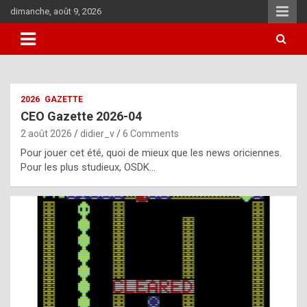
Skip
dimanche, août 9, 2026
to
content
i
2026
GAZETTE
t
CEO Gazette 2026-04
r
2 août 2026
didier_v
6 Comments
e
Pour jouer cet été, quoi de mieux que les news oriciennes.
g
Pour les plus studieux, OSDK…
u
l
a
r
l
y
d