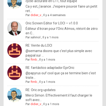
I
cycle-accurate en C11, tout équipé
Ca y est, j'avance. J'espere pouvoir faire un petit
f
ret...
y
Par
didier_v
,
Il y a 4 semaines
o
Oric Screen Editor for LOCI — v1.0.0
u
Éditeur d'écran pour l'Oric Atmos, réécrit de zéro
en C...
w
Par
xahmol
,
Il y a 1 mois
a
RE: Vente du LOCI
n
@semama disons que c'est plus simple avec
paypal sur ...
t
Par
ftmb
,
Il y a 1 mois
t
RE: fantástico adaptador EprOric
o
@papyrus ouf cool que ça se termine bien c'est
k
triste...
Par
ftmb
,
Il y a 1 mois
n
o
RE: Oric.org updates
Merci Simon. Effectivement il faut charger le
w
soft avec...
h
Par
didier_v
,
Il y a 1 mois