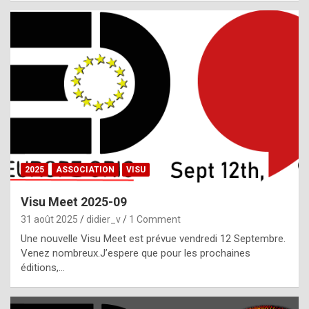
i
a
l
i
s
t
,
i
n
2025
ASSOCIATION
VISU
l
i
Visu Meet 2025-09
g
31 août 2025
didier_v
1 Comment
h
Une nouvelle Visu Meet est prévue vendredi 12 Septembre.
Venez nombreux.J’espere que pour les prochaines
t
éditions,…
o
f