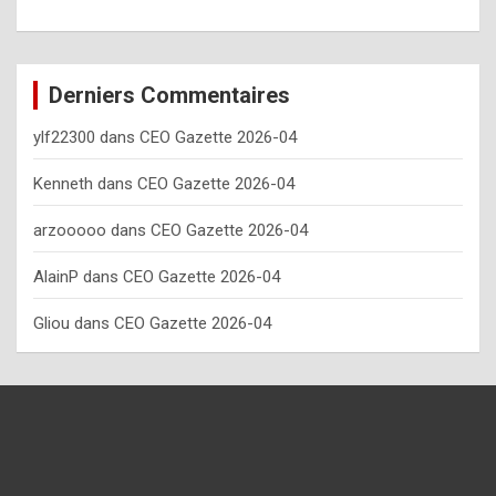
o
w
o
Derniers Commentaires
f
ylf22300
dans
CEO Gazette 2026-04
t
e
Kenneth
dans
CEO Gazette 2026-04
n
arzooooo
dans
CEO Gazette 2026-04
y
AlainP
dans
CEO Gazette 2026-04
o
u
Gliou
dans
CEO Gazette 2026-04
s
h
o
u
l