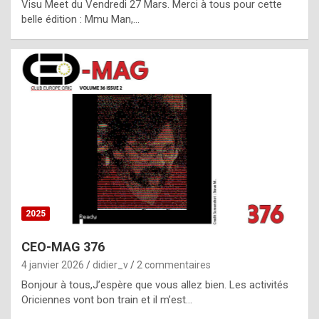
Visu Meet du Vendredi 27 Mars. Merci à tous pour cette
l
belle édition : Mmu Man,…
i
c
a
h
i
s
t
o
r
y
2025
s
CEO-MAG 376
p
4 janvier 2026
didier_v
2 commentaires
e
Bonjour à tous,J’espère que vous allez bien. Les activités
c
Oriciennes vont bon train et il m’est…