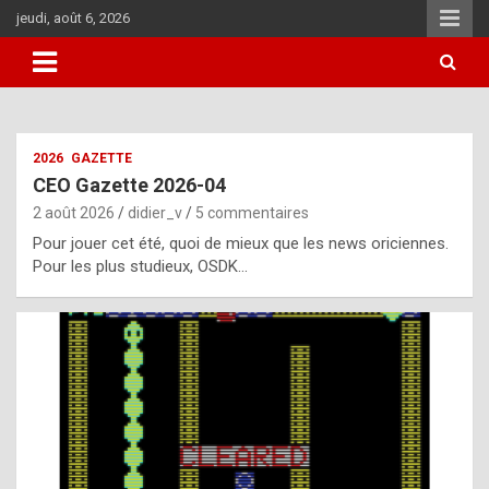
Aller
jeudi, août 6, 2026
au
contenu
i
2026
GAZETTE
t
CEO Gazette 2026-04
r
2 août 2026
didier_v
5 commentaires
e
Pour jouer cet été, quoi de mieux que les news oriciennes.
g
Pour les plus studieux, OSDK…
u
l
a
r
l
y
d