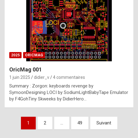
e
s
t
p
h
o
n
2025
ORICMAG
y
OricMag 001
R
1 juin 2025
didier_v
4 commentaires
o
Summary : Zorgon: keyboards revenge by
l
SymoonDesigning LOCI by SodiumLightBabyTape Emulator
e
by F4GohTiny Skweeks by DidierHero…
x
a
Pagination
1
2
…
49
Suivant
r
des
e