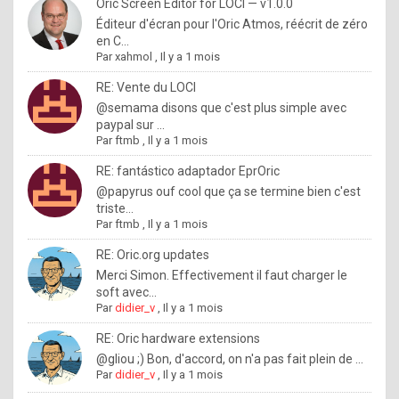
I
Oric Screen Editor for LOCI — v1.0.0
Éditeur d'écran pour l'Oric Atmos, réécrit de zéro
f
en C...
y
Par
xahmol
,
Il y a 1 mois
o
RE: Vente du LOCI
u
@semama disons que c'est plus simple avec
paypal sur ...
w
Par
ftmb
,
Il y a 1 mois
a
RE: fantástico adaptador EprOric
n
@papyrus ouf cool que ça se termine bien c'est
triste...
t
Par
ftmb
,
Il y a 1 mois
t
RE: Oric.org updates
o
Merci Simon. Effectivement il faut charger le
k
soft avec...
Par
didier_v
,
Il y a 1 mois
n
o
RE: Oric hardware extensions
@gliou ;) Bon, d'accord, on n'a pas fait plein de ...
w
Par
didier_v
,
Il y a 1 mois
h