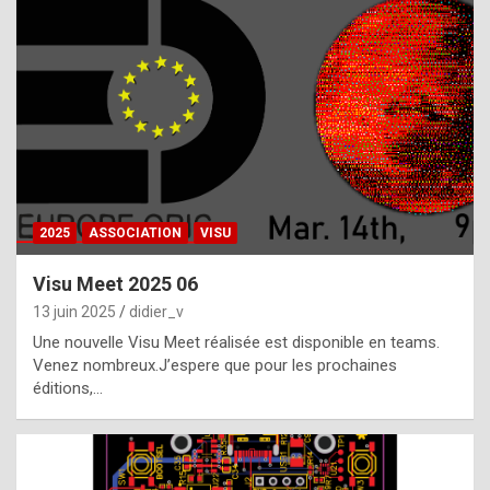
t
h
e
f
a
c
t
2025
ASSOCIATION
VISU
t
h
Visu Meet 2025 06
a
13 juin 2025
didier_v
t
Une nouvelle Visu Meet réalisée est disponible en teams.
t
Venez nombreux.J’espere que pour les prochaines
éditions,…
h
e
b