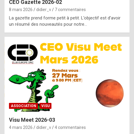
CEO Gazette 2026-02
g
8 mars 2026
didier_v
7 commentaires
e
La gazette prend forme petit à petit. L’objectif est d’avoir
n
un résumé des nouveautés pour notre…
u
i
n
e
R
o
l
e
x
ASSOCIATION
VISU
r
Visu Meet 2026-03
e
4 mars 2026
didier_v
4 commentaires
p