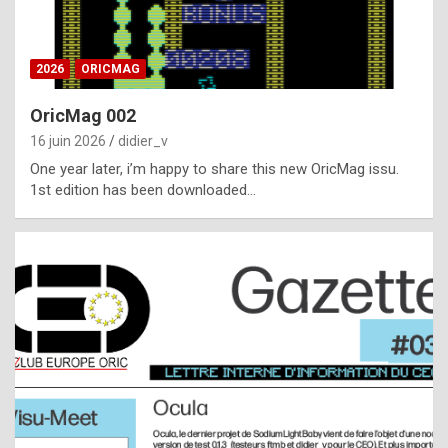
i
ff
2026
ORICMAG
i
c
OricMag 002
u
16 juin 2026
didier_v
l
One year later, i’m happy to share this new OricMag issu.
1st edition has been downloaded…
t
t
o
s
p
o
t
,
a