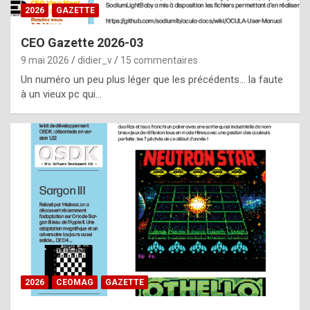
s
2026
GAZETTE
i
CEO Gazette 2026-03
d
9 mai 2026
didier_v
15 commentaires
e
Un numéro un peu plus léger que les précédents… la faute
f
à un vieux pc qui…
r
o
m
m
a
y
b
e
b
2026
CEOMAG
GAZETTE
y
a