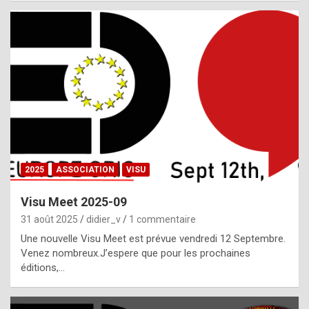
i
a
l
i
s
t
,
i
n
2025
ASSOCIATION
VISU
l
i
Visu Meet 2025-09
g
31 août 2025
didier_v
1 commentaire
h
Une nouvelle Visu Meet est prévue vendredi 12 Septembre.
Venez nombreux.J’espere que pour les prochaines
t
éditions,…
o
f