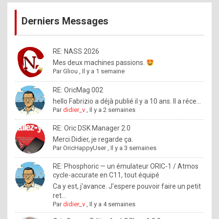
publications
9
Derniers Messages
5
%
m
RE: NASS 2026
Mes deux machines passions.
a
Par
Gliou
,
Il y a 1 semaine
d
RE: OricMag 002
e
hello Fabrizio a déjà publié il y a 10 ans. Il a réce...
b
Par
didier_v
,
Il y a 2 semaines
y
RE: Oric DSK Manager 2.0
R
Merci Didier, je regarde ça.
Par
OricHappyUser
,
Il y a 3 semaines
o
l
RE: Phosphoric — un émulateur ORIC-1 / Atmos
cycle-accurate en C11, tout équipé
e
Ca y est, j'avance. J'espere pouvoir faire un petit
x
ret...
Par
didier_v
,
Il y a 4 semaines
.