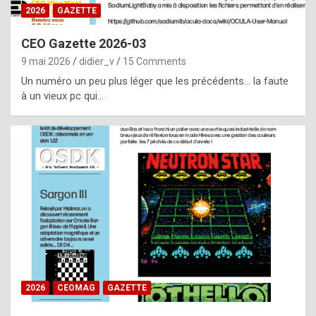
s
2026
GAZETTE
i
CEO Gazette 2026-03
d
9 mai 2026
didier_v
15 Comments
e
Un numéro un peu plus léger que les précédents… la faute
f
à un vieux pc qui…
r
o
m
m
a
y
b
e
b
2026
CEOMAG
GAZETTE
y
a