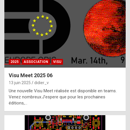
t
h
e
f
a
c
t
2025
ASSOCIATION
VISU
t
h
Visu Meet 2025 06
a
13 juin 2025
didier_v
t
Une nouvelle Visu Meet réalisée est disponible en teams.
t
Venez nombreux.J’espere que pour les prochaines
éditions,…
h
e
b