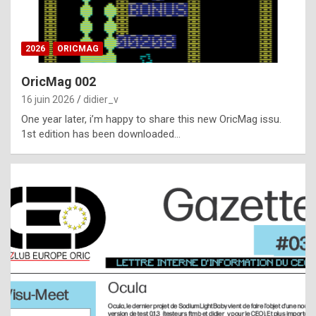
i
ff
2026
ORICMAG
i
c
OricMag 002
u
16 juin 2026
didier_v
l
One year later, i’m happy to share this new OricMag issu.
1st edition has been downloaded…
t
t
o
s
p
o
t
,
a