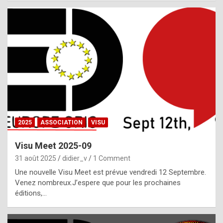
i
a
l
i
s
t
,
i
n
2025
ASSOCIATION
VISU
l
i
Visu Meet 2025-09
g
31 août 2025
didier_v
1 Comment
h
Une nouvelle Visu Meet est prévue vendredi 12 Septembre.
Venez nombreux.J’espere que pour les prochaines
t
éditions,…
o
f