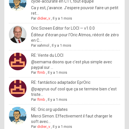
I
cycle-accurate en C11, tout équipé
Ca y est, j'avance. J'espere pouvoir faire un petit
f
ret...
y
Par
didier_v
,
Il y a 1 mois
o
Oric Screen Editor for LOCI — v1.0.0
u
Éditeur d'écran pour l'Oric Atmos, réécrit de zéro
en C...
w
Par
xahmol
,
Il y a 1 mois
a
RE: Vente du LOCI
n
@semama disons que c'est plus simple avec
paypal sur ...
t
Par
ftmb
,
Il y a 1 mois
t
RE: fantástico adaptador EprOric
o
@papyrus ouf cool que ça se termine bien c'est
k
triste...
Par
ftmb
,
Il y a 1 mois
n
o
RE: Oric.org updates
Merci Simon. Effectivement il faut charger le
w
soft avec...
h
Par
didier_v
,
Il y a 1 mois