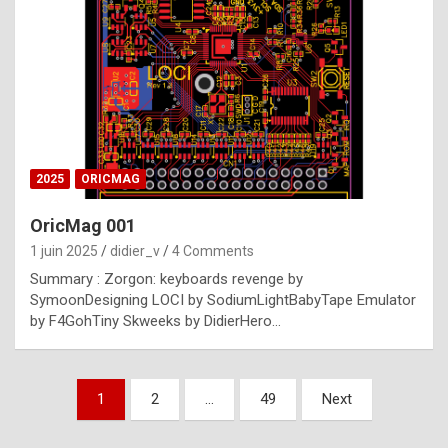
e
s
t
p
h
o
n
2025
ORICMAG
y
OricMag 001
R
1 juin 2025
didier_v
4 Comments
o
Summary : Zorgon: keyboards revenge by
l
SymoonDesigning LOCI by SodiumLightBabyTape Emulator
e
by F4GohTiny Skweeks by DidierHero…
x
a
Pagination
1
2
…
49
Next
r
des
e