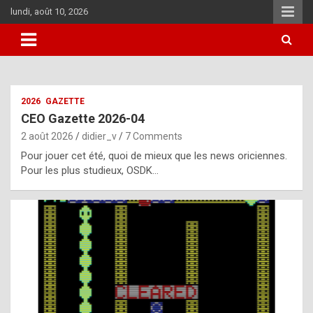
Skip
lundi, août 10, 2026
to
content
i
2026
GAZETTE
t
CEO Gazette 2026-04
r
2 août 2026
didier_v
7 Comments
e
Pour jouer cet été, quoi de mieux que les news oriciennes.
g
Pour les plus studieux, OSDK…
u
l
a
r
l
y
d