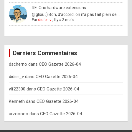
o
RE: Oric hardware extensions
w
@gliou ;) Bon, d'accord, on n'a pas fait plein de ...
Par
didier_v
,
Il y a 2 mois
o
f
t
e
Derniers Commentaires
n
dscherno
dans
CEO Gazette 2026-04
y
o
didier_v
dans
CEO Gazette 2026-04
u
ylf22300
dans
CEO Gazette 2026-04
s
h
Kenneth
dans
CEO Gazette 2026-04
o
arzooooo
dans
CEO Gazette 2026-04
u
l