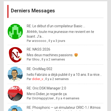
publications
9
Derniers Messages
5
%
m
RE: Le début d'un compilateur Basic ...
Ahhhh, toute ma jeunesse me revient en te
a
lisant. J'a...
d
Par
arzooooo
,
Il y a 3 jours
e
RE: NASS 2026
b
Mes deux machines passions.
Par
Gliou
,
Il y a 2 semaines
y
R
RE: OricMag 002
hello Fabrizio a déjà publié il y a 10 ans. Il a réce...
o
Par
didier_v
,
Il y a 2 semaines
l
RE: Oric DSK Manager 2.0
e
Merci Didier, je regarde ça.
x
Par
OricHappyUser
,
Il y a 4 semaines
.
RE: Phosphoric — un émulateur ORIC-1 / Atmos