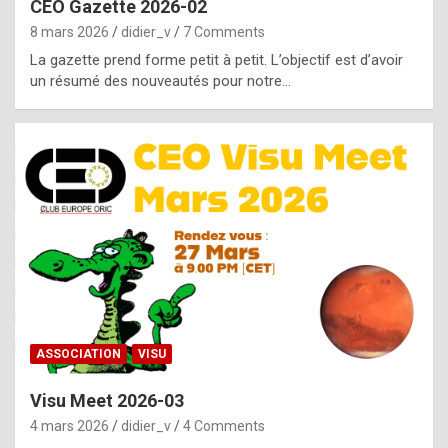
CEO Gazette 2026-02
g
8 mars 2026
didier_v
7 Comments
e
La gazette prend forme petit à petit. L’objectif est d’avoir
n
un résumé des nouveautés pour notre…
u
i
n
e
R
o
l
e
x
ASSOCIATION
VISU
r
Visu Meet 2026-03
e
4 mars 2026
didier_v
4 Comments
p