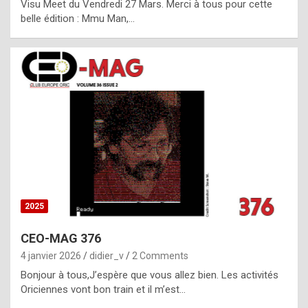
Visu Meet du Vendredi 27 Mars. Merci à tous pour cette
l
belle édition : Mmu Man,…
i
c
a
h
i
s
t
o
r
y
2025
s
CEO-MAG 376
p
4 janvier 2026
didier_v
2 Comments
e
Bonjour à tous,J’espère que vous allez bien. Les activités
c
Oriciennes vont bon train et il m’est…