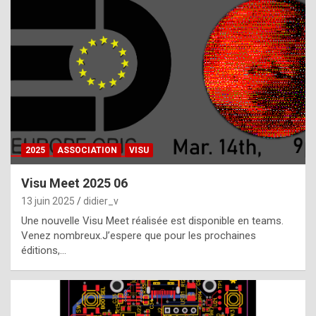
t
h
e
f
a
c
t
2025
ASSOCIATION
VISU
t
h
Visu Meet 2025 06
a
13 juin 2025
didier_v
t
Une nouvelle Visu Meet réalisée est disponible en teams.
t
Venez nombreux.J’espere que pour les prochaines
éditions,…
h
e
b