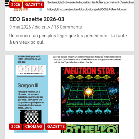
s
2026
GAZETTE
i
CEO Gazette 2026-03
d
9 mai 2026
didier_v
15 Comments
e
Un numéro un peu plus léger que les précédents… la faute
f
à un vieux pc qui…
r
o
m
m
a
y
b
e
b
2026
CEOMAG
GAZETTE
y
a