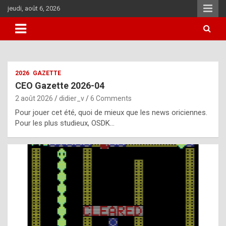
Skip
jeudi, août 6, 2026
to
content
i
2026
GAZETTE
t
CEO Gazette 2026-04
r
2 août 2026
didier_v
6 Comments
e
Pour jouer cet été, quoi de mieux que les news oriciennes.
g
Pour les plus studieux, OSDK…
u
l
a
r
l
y
d