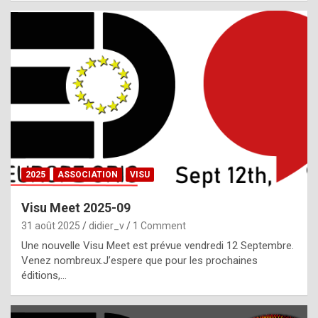
i
a
l
i
s
t
,
i
n
2025
ASSOCIATION
VISU
l
i
Visu Meet 2025-09
g
31 août 2025
didier_v
1 Comment
h
Une nouvelle Visu Meet est prévue vendredi 12 Septembre.
Venez nombreux.J’espere que pour les prochaines
t
éditions,…
o
f