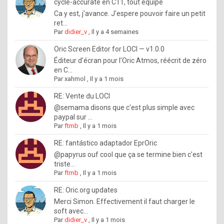
I
cycle-accurate en C11, tout équipé
Ca y est, j'avance. J'espere pouvoir faire un petit
f
ret...
y
Par
didier_v
,
Il y a 4 semaines
o
Oric Screen Editor for LOCI — v1.0.0
u
Éditeur d'écran pour l'Oric Atmos, réécrit de zéro
en C...
w
Par
xahmol
,
Il y a 1 mois
a
RE: Vente du LOCI
n
@semama disons que c'est plus simple avec
paypal sur ...
t
Par
ftmb
,
Il y a 1 mois
t
RE: fantástico adaptador EprOric
o
@papyrus ouf cool que ça se termine bien c'est
k
triste...
Par
ftmb
,
Il y a 1 mois
n
o
RE: Oric.org updates
Merci Simon. Effectivement il faut charger le
w
soft avec...
h
Par
didier_v
,
Il y a 1 mois