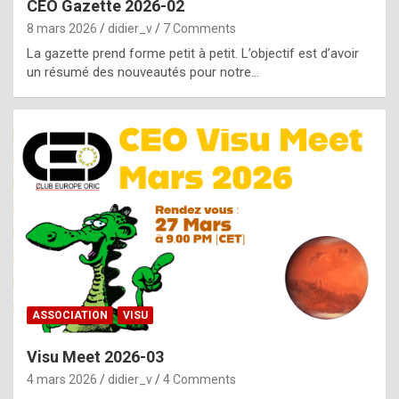
CEO Gazette 2026-02
g
8 mars 2026
didier_v
7 Comments
e
La gazette prend forme petit à petit. L’objectif est d’avoir
n
un résumé des nouveautés pour notre…
u
i
n
e
R
o
l
e
x
ASSOCIATION
VISU
r
Visu Meet 2026-03
e
4 mars 2026
didier_v
4 Comments
p