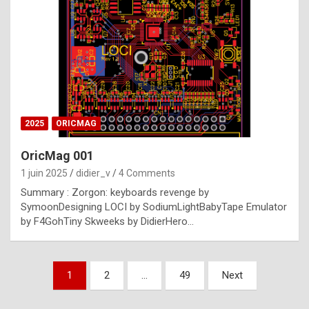
e
s
t
p
h
o
n
2025
ORICMAG
y
OricMag 001
R
1 juin 2025
didier_v
4 Comments
o
Summary : Zorgon: keyboards revenge by
l
SymoonDesigning LOCI by SodiumLightBabyTape Emulator
e
by F4GohTiny Skweeks by DidierHero…
x
a
Pagination
1
2
…
49
Next
r
des
e