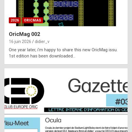
i
ff
2026
ORICMAG
i
c
OricMag 002
u
16 juin 2026
didier_v
l
One year later, i’m happy to share this new OricMag issu.
1st edition has been downloaded…
t
t
o
s
p
o
t
,
a