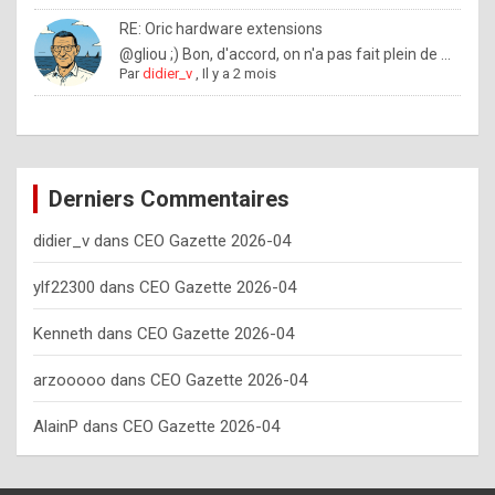
o
RE: Oric hardware extensions
w
@gliou ;) Bon, d'accord, on n'a pas fait plein de ...
Par
didier_v
,
Il y a 2 mois
o
f
t
e
Derniers Commentaires
n
didier_v
dans
CEO Gazette 2026-04
y
o
ylf22300
dans
CEO Gazette 2026-04
u
Kenneth
dans
CEO Gazette 2026-04
s
h
arzooooo
dans
CEO Gazette 2026-04
o
AlainP
dans
CEO Gazette 2026-04
u
l