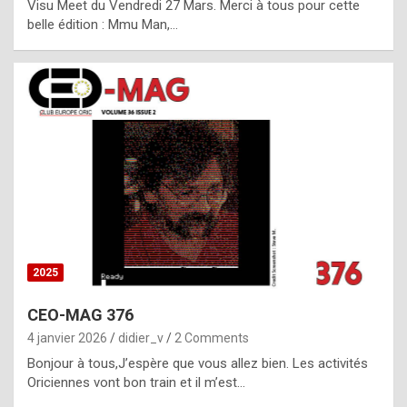
Visu Meet du Vendredi 27 Mars. Merci à tous pour cette
l
belle édition : Mmu Man,…
i
c
a
h
i
s
t
o
r
y
2025
s
CEO-MAG 376
p
4 janvier 2026
didier_v
2 Comments
e
Bonjour à tous,J’espère que vous allez bien. Les activités
c
Oriciennes vont bon train et il m’est…