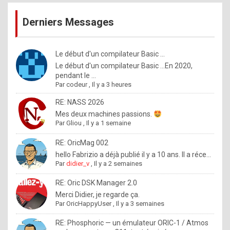
publications
9
Derniers Messages
5
%
m
Le début d'un compilateur Basic ...
Le début d'un compilateur Basic ...En 2020,
a
pendant le ...
d
Par
codeur
,
Il y a 3 heures
e
RE: NASS 2026
b
Mes deux machines passions.
Par
Gliou
,
Il y a 1 semaine
y
R
RE: OricMag 002
hello Fabrizio a déjà publié il y a 10 ans. Il a réce...
o
Par
didier_v
,
Il y a 2 semaines
l
RE: Oric DSK Manager 2.0
e
Merci Didier, je regarde ça.
x
Par
OricHappyUser
,
Il y a 3 semaines
.
RE: Phosphoric — un émulateur ORIC-1 / Atmos