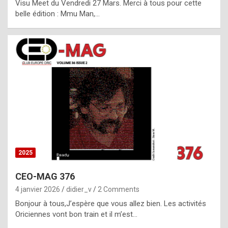
Visu Meet du Vendredi 27 Mars. Merci à tous pour cette
l
belle édition : Mmu Man,…
i
c
a
h
i
s
t
o
r
y
2025
s
CEO-MAG 376
p
4 janvier 2026
didier_v
2 Comments
e
Bonjour à tous,J’espère que vous allez bien. Les activités
c
Oriciennes vont bon train et il m’est…