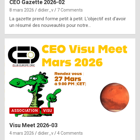
CEO Gazette 2026-02
g
8 mars 2026
didier_v
7 Comments
e
La gazette prend forme petit à petit. L’objectif est d’avoir
n
un résumé des nouveautés pour notre…
u
i
n
e
R
o
l
e
x
ASSOCIATION
VISU
r
Visu Meet 2026-03
e
4 mars 2026
didier_v
4 Comments
p