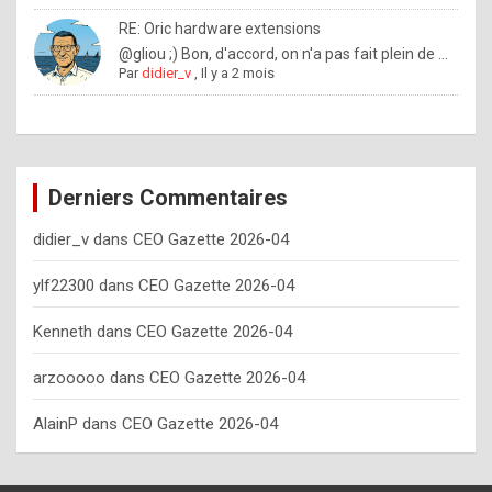
o
RE: Oric hardware extensions
w
@gliou ;) Bon, d'accord, on n'a pas fait plein de ...
Par
didier_v
,
Il y a 2 mois
o
f
t
e
Derniers Commentaires
n
didier_v
dans
CEO Gazette 2026-04
y
o
ylf22300
dans
CEO Gazette 2026-04
u
Kenneth
dans
CEO Gazette 2026-04
s
h
arzooooo
dans
CEO Gazette 2026-04
o
AlainP
dans
CEO Gazette 2026-04
u
l