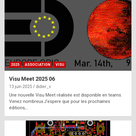
t
h
e
f
a
c
t
2025
ASSOCIATION
VISU
t
h
Visu Meet 2025 06
a
13 juin 2025
didier_v
t
Une nouvelle Visu Meet réalisée est disponible en teams.
t
Venez nombreux.J’espere que pour les prochaines
éditions,…
h
e
b