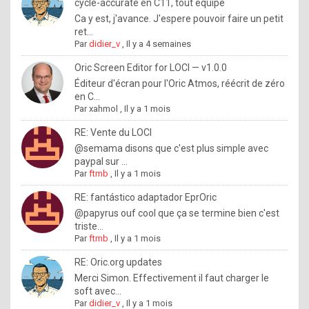
I
cycle-accurate en C11, tout équipé
Ca y est, j'avance. J'espere pouvoir faire un petit
f
ret...
y
Par
didier_v
,
Il y a 4 semaines
o
Oric Screen Editor for LOCI — v1.0.0
u
Éditeur d'écran pour l'Oric Atmos, réécrit de zéro
en C...
w
Par
xahmol
,
Il y a 1 mois
a
RE: Vente du LOCI
n
@semama disons que c'est plus simple avec
paypal sur ...
t
Par
ftmb
,
Il y a 1 mois
t
RE: fantástico adaptador EprOric
o
@papyrus ouf cool que ça se termine bien c'est
k
triste...
Par
ftmb
,
Il y a 1 mois
n
o
RE: Oric.org updates
Merci Simon. Effectivement il faut charger le
w
soft avec...
h
Par
didier_v
,
Il y a 1 mois