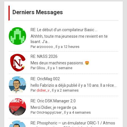
publications
9
Derniers Messages
5
%
m
RE: Le début d'un compilateur Basic ...
Ahhhh, toute ma jeunesse me revient en te
a
lisant. J'a...
d
Par
arzooooo
,
Il y a 12 heures
e
RE: NASS 2026
b
Mes deux machines passions.
Par
Gliou
,
Il y a 1 semaine
y
R
RE: OricMag 002
hello Fabrizio a déjà publié il y a 10 ans. Il a réce...
o
Par
didier_v
,
Il y a 2 semaines
l
RE: Oric DSK Manager 2.0
e
Merci Didier, je regarde ça.
x
Par
OricHappyUser
,
Il y a 4 semaines
.
RE: Phosphoric — un émulateur ORIC-1 / Atmos