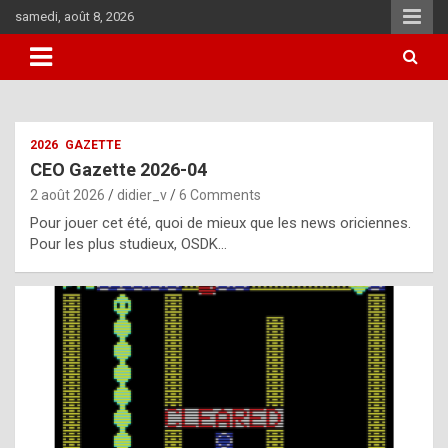
Skip
samedi, août 8, 2026
to
content
i
2026
GAZETTE
t
CEO Gazette 2026-04
r
2 août 2026
didier_v
6 Comments
e
Pour jouer cet été, quoi de mieux que les news oriciennes.
g
Pour les plus studieux, OSDK…
u
l
a
r
l
y
d