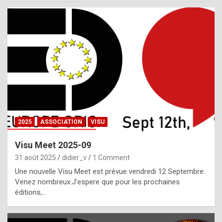
i
a
l
i
s
t
,
i
n
2025
ASSOCIATION
VISU
l
i
Visu Meet 2025-09
g
31 août 2025
didier_v
1 Comment
h
Une nouvelle Visu Meet est prévue vendredi 12 Septembre.
Venez nombreux.J’espere que pour les prochaines
t
éditions,…
o
f