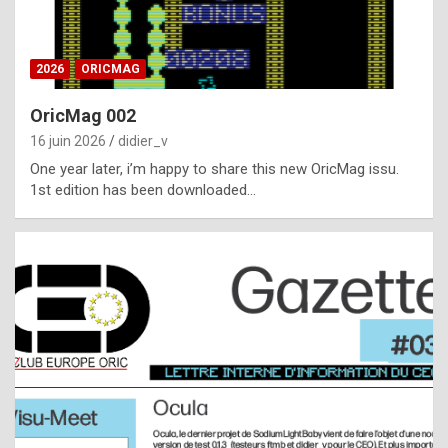
i
ff
2026
ORICMAG
i
c
OricMag 002
u
16 juin 2026
didier_v
l
One year later, i’m happy to share this new OricMag issu.
1st edition has been downloaded…
t
t
o
s
p
o
t
,
a