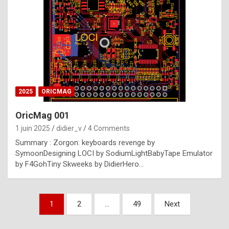
e
s
t
p
h
o
n
2025
ORICMAG
y
OricMag 001
R
1 juin 2025
didier_v
4 Comments
o
Summary : Zorgon: keyboards revenge by
l
SymoonDesigning LOCI by SodiumLightBabyTape Emulator
e
by F4GohTiny Skweeks by DidierHero…
x
a
Pagination
1
2
…
49
Next
r
des
e