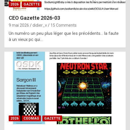
s
2026
GAZETTE
i
CEO Gazette 2026-03
d
9 mai 2026
didier_v
15 Comments
e
Un numéro un peu plus léger que les précédents… la faute
f
à un vieux pc qui…
r
o
m
m
a
y
b
e
b
2026
CEOMAG
GAZETTE
y
a