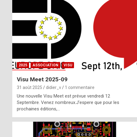
o
m
m
a
y
b
2025
ASSOCIATION
VISU
e
Visu Meet 2025-09
b
31 août 2025
didier_v
1 commentaire
y
Une nouvelle Visu Meet est prévue vendredi 12
Septembre. Venez nombreux.J’espere que pour les
a
prochaines éditions,…
g
e