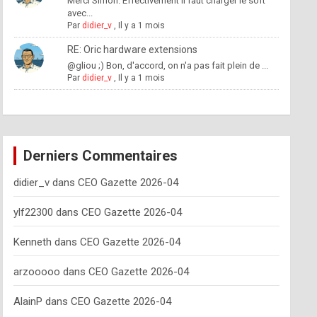
Merci Simon. Effectivement il faut charger le soft
avec...
Par
didier_v
,
Il y a 1 mois
RE: Oric hardware extensions
@gliou ;) Bon, d'accord, on n'a pas fait plein de ...
Par
didier_v
,
Il y a 1 mois
Derniers Commentaires
didier_v
dans
CEO Gazette 2026-04
ylf22300
dans
CEO Gazette 2026-04
Kenneth
dans
CEO Gazette 2026-04
arzooooo
dans
CEO Gazette 2026-04
AlainP
dans
CEO Gazette 2026-04