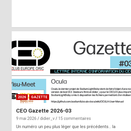
r
l
y
d
i
ff
i
c
u
2026
GAZETTE
l
CEO Gazette 2026-03
t
9 mai 2026
didier_v
15 commentaires
t
Un numéro un peu plus léger que les précédents… la