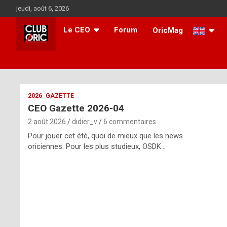
Aller
jeudi, août 6, 2026
au
contenu
Le CEO
Forum
OricMag
i
2026
GAZETTE
CEO Gazette 2026-04
t
2 août 2026
didier_v
6 commentaires
r
Pour jouer cet été, quoi de mieux que les news
e
oriciennes. Pour les plus studieux, OSDK…
g
u
l
a