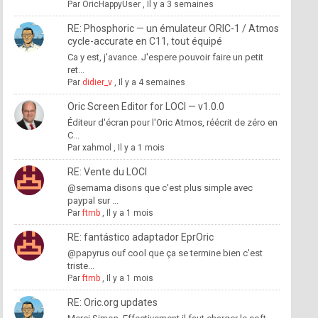
Par
OricHappyUser
,
Il y a 3 semaines
RE: Phosphoric — un émulateur ORIC-1 / Atmos
cycle-accurate en C11, tout équipé
Ca y est, j'avance. J'espere pouvoir faire un petit
ret...
Par
didier_v
,
Il y a 4 semaines
Oric Screen Editor for LOCI — v1.0.0
Éditeur d'écran pour l'Oric Atmos, réécrit de zéro en
C...
Par
xahmol
,
Il y a 1 mois
RE: Vente du LOCI
@semama disons que c'est plus simple avec
paypal sur ...
Par
ftmb
,
Il y a 1 mois
RE: fantástico adaptador EprOric
@papyrus ouf cool que ça se termine bien c'est
triste...
Par
ftmb
,
Il y a 1 mois
RE: Oric.org updates