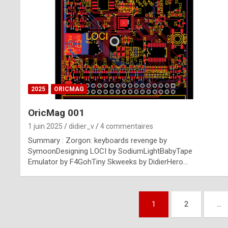
n
u
i
n
e
2025
ORICMAG
R
OricMag 001
o
1 juin 2025
didier_v
4 commentaires
l
Summary : Zorgon: keyboards revenge by
e
SymoonDesigning LOCI by SodiumLightBabyTape
Emulator by F4GohTiny Skweeks by DidierHero…
x
r
Pagination
e
1
2
…
des
p