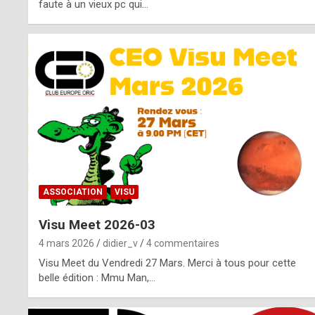
o
faute à un vieux pc qui…
s
p
o
t
,
a
s
ASSOCIATION
VISU
i
Visu Meet 2026-03
d
4 mars 2026
didier_v
4 commentaires
e
Visu Meet du Vendredi 27 Mars. Merci à tous pour cette
belle édition : Mmu Man,…
f
r