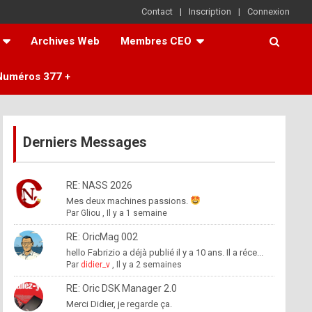
Contact
Inscription
Connexion
Archives Web
Membres CEO
Numéros 377 +
Derniers Messages
RE: NASS 2026
Mes deux machines passions.
Par
Gliou
,
Il y a 1 semaine
RE: OricMag 002
hello Fabrizio a déjà publié il y a 10 ans. Il a réce...
Par
didier_v
,
Il y a 2 semaines
RE: Oric DSK Manager 2.0
Merci Didier, je regarde ça.