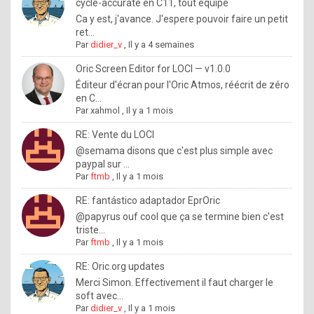
I
cycle-accurate en C11, tout équipé
Ca y est, j'avance. J'espere pouvoir faire un petit
f
ret...
y
Par
didier_v
,
Il y a 4 semaines
o
Oric Screen Editor for LOCI — v1.0.0
u
Éditeur d'écran pour l'Oric Atmos, réécrit de zéro
en C...
w
Par
xahmol
,
Il y a 1 mois
a
RE: Vente du LOCI
n
@semama disons que c'est plus simple avec
paypal sur ...
t
Par
ftmb
,
Il y a 1 mois
t
RE: fantástico adaptador EprOric
o
@papyrus ouf cool que ça se termine bien c'est
k
triste...
Par
ftmb
,
Il y a 1 mois
n
o
RE: Oric.org updates
Merci Simon. Effectivement il faut charger le
w
soft avec...
h
Par
didier_v
,
Il y a 1 mois