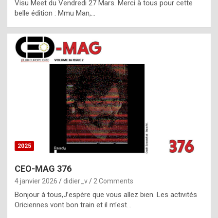
Visu Meet du Vendredi 27 Mars. Merci à tous pour cette
l
belle édition : Mmu Man,…
i
c
a
h
i
s
t
o
r
y
2025
s
CEO-MAG 376
p
4 janvier 2026
didier_v
2 Comments
e
Bonjour à tous,J’espère que vous allez bien. Les activités
c
Oriciennes vont bon train et il m’est…