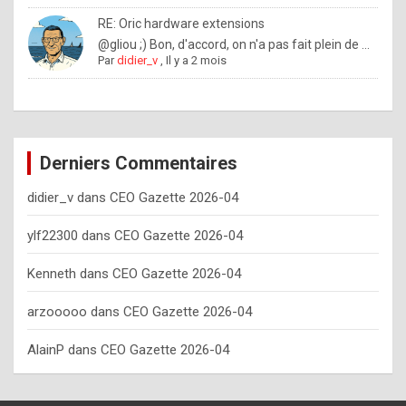
o
RE: Oric hardware extensions
w
@gliou ;) Bon, d'accord, on n'a pas fait plein de ...
Par
didier_v
,
Il y a 2 mois
o
f
t
e
Derniers Commentaires
n
didier_v
dans
CEO Gazette 2026-04
y
o
ylf22300
dans
CEO Gazette 2026-04
u
Kenneth
dans
CEO Gazette 2026-04
s
h
arzooooo
dans
CEO Gazette 2026-04
o
AlainP
dans
CEO Gazette 2026-04
u
l