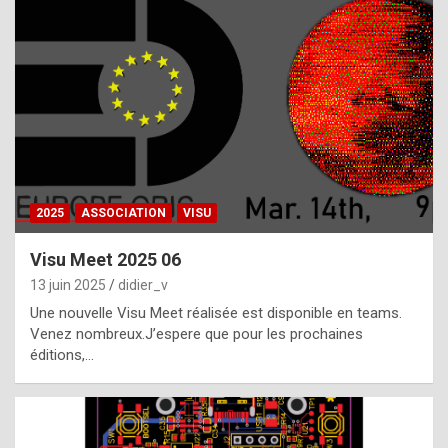
t
h
e
f
a
c
t
2025
ASSOCIATION
VISU
t
h
Visu Meet 2025 06
a
13 juin 2025
didier_v
t
Une nouvelle Visu Meet réalisée est disponible en teams.
t
Venez nombreux.J’espere que pour les prochaines
éditions,…
h
e
b