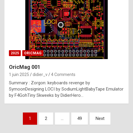
e
s
t
p
h
o
n
2025
ORICMAG
y
OricMag 001
R
1 juin 2025
didier_v
4 Comments
o
Summary : Zorgon: keyboards revenge by
l
SymoonDesigning LOCI by SodiumLightBabyTape Emulator
e
by F4GohTiny Skweeks by DidierHero…
x
a
Pagination
1
2
…
49
Next
r
des
e