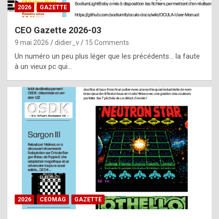
s
2026
GAZETTE
i
CEO Gazette 2026-03
d
9 mai 2026
didier_v
15 Comments
e
Un numéro un peu plus léger que les précédents… la faute
f
à un vieux pc qui…
r
o
m
m
a
y
b
e
b
2026
CEOMAG
GAZETTE
y
a