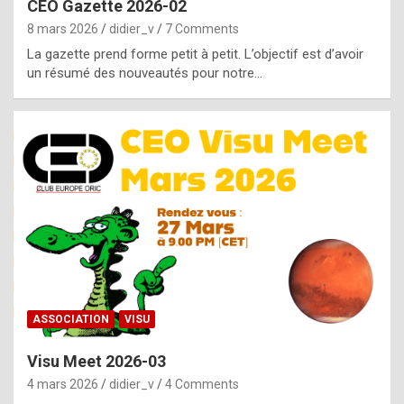
CEO Gazette 2026-02
g
8 mars 2026
didier_v
7 Comments
e
La gazette prend forme petit à petit. L’objectif est d’avoir
n
un résumé des nouveautés pour notre…
u
i
n
e
R
o
l
e
x
ASSOCIATION
VISU
r
Visu Meet 2026-03
e
4 mars 2026
didier_v
4 Comments
p