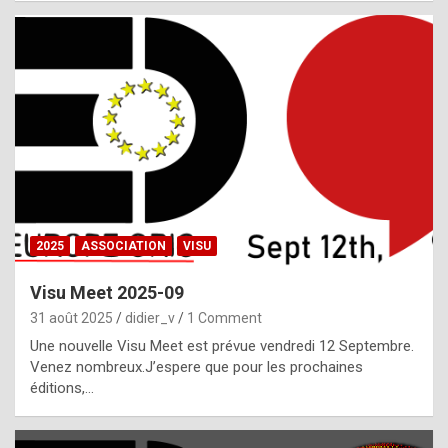
i
a
l
i
s
t
,
i
n
2025
ASSOCIATION
VISU
l
i
Visu Meet 2025-09
g
31 août 2025
didier_v
1 Comment
h
Une nouvelle Visu Meet est prévue vendredi 12 Septembre.
Venez nombreux.J’espere que pour les prochaines
t
éditions,…
o
f