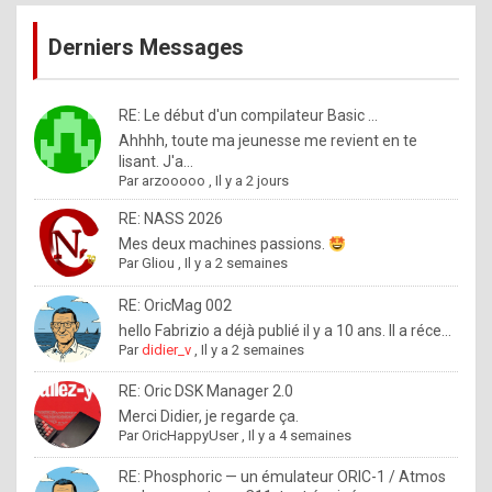
publications
9
Derniers Messages
5
%
m
RE: Le début d'un compilateur Basic ...
Ahhhh, toute ma jeunesse me revient en te
a
lisant. J'a...
d
Par
arzooooo
,
Il y a 2 jours
e
RE: NASS 2026
b
Mes deux machines passions.
Par
Gliou
,
Il y a 2 semaines
y
R
RE: OricMag 002
hello Fabrizio a déjà publié il y a 10 ans. Il a réce...
o
Par
didier_v
,
Il y a 2 semaines
l
RE: Oric DSK Manager 2.0
e
Merci Didier, je regarde ça.
x
Par
OricHappyUser
,
Il y a 4 semaines
.
RE: Phosphoric — un émulateur ORIC-1 / Atmos