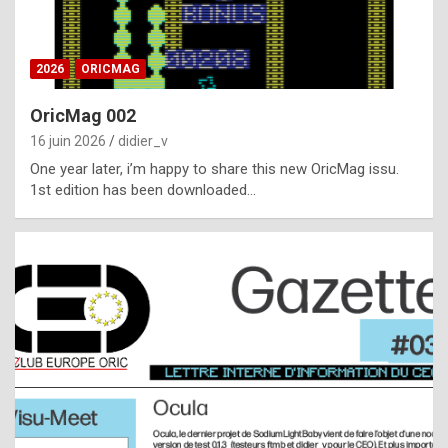
i
ff
2026
ORICMAG
i
c
OricMag 002
u
16 juin 2026
didier_v
l
One year later, i’m happy to share this new OricMag issu.
1st edition has been downloaded…
t
t
o
s
p
o
t
,
a