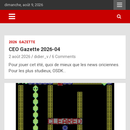
Skip
dimanche, août 9, 2026
to
content
i
2026
GAZETTE
t
CEO Gazette 2026-04
r
2 août 2026
didier_v
6 Comments
e
Pour jouer cet été, quoi de mieux que les news oriciennes.
g
Pour les plus studieux, OSDK…
u
l
a
r
l
y
d